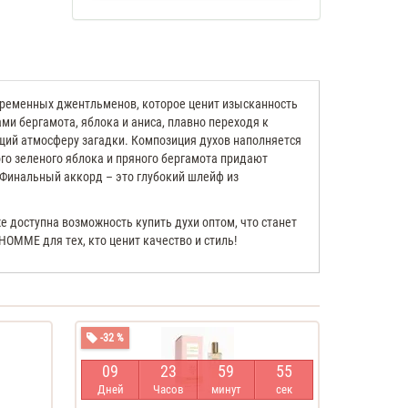
ременных джентльменов, которое ценит изысканность
и бергамота, яблока и аниса, плавно переходя к
ющий атмосферу загадки. Композиция духов наполняется
о зеленого яблока и пряного бергамота придают
 Финальный аккорд – это глубокий шлейф из
 доступна возможность купить духи оптом, что станет
MME для тех, кто ценит качество и стиль!
-32 %
0
9
2
3
5
9
5
4
Дней
Часов
минут
сек