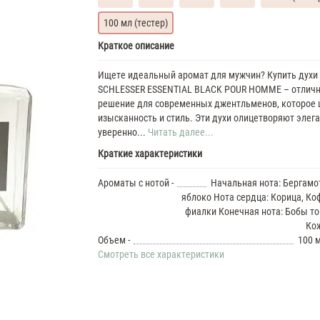
100 мл (тестер)
Angel
Краткое описание
Schlesser
Essential
Ищете идеальный аромат для мужчин? Купить духи
35
SCHLESSER ESSENTIAL BLACK POUR HOMME – отлич
ML
решение для современных джентльменов, которое 
Духи
изысканность и стиль. Эти духи олицетворяют элега
мужские
Angel
уверенно...
Читать далее...
Schlesser
Краткие характеристики
Essential
37
Ароматы с нотой -
Начальная нота: Бергамо
ML
яблоко Нота сердца: Корица, Ко
Духи
фиалки Конечная нота: Бобы то
мужские
Кож
Angel
Объем -
100 м
Schlesser
Смотреть все характеристики
Essential
Духи
мужские
50
ML
Angel