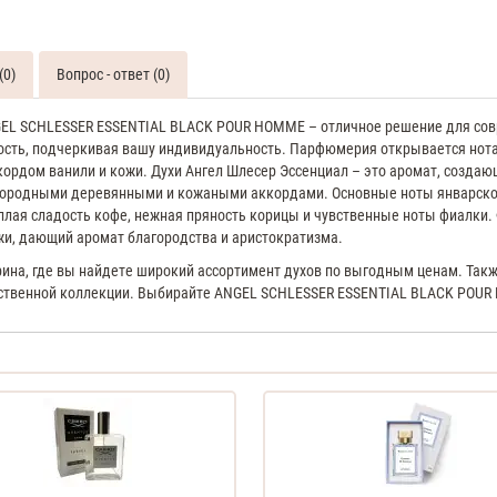
(0)
Вопрос - ответ (0)
GEL SCHLESSER ESSENTIAL BLACK POUR HOMME – отличное решение для сов
ность, подчеркивая вашу индивидуальность. Парфюмерия открывается нотам
кордом ванили и кожи. Духи Ангел Шлесер Эссенциал – это аромат, созда
городными деревянными и кожаными аккордами. Основные ноты январског
еплая сладость кофе, нежная пряность корицы и чувственные ноты фиалки.
жи, дающий аромат благородства и аристократизма.
ина, где вы найдете широкий ассортимент духов по выгодным ценам. Также
твенной коллекции. Выбирайте ANGEL SCHLESSER ESSENTIAL BLACK POUR HO