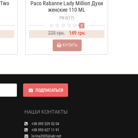
r Two
Paco Rabanne Lady Million Духи
женские 110 ML
PR-5(17)
0
220 грн.
149 грн.
КУПИТЬ
ПОДПИСАТЬСЯ
НАШИ КОНТАКТЫ
+38 095 329 52 04
+38 093 627 11 91
lorina2005@ukr.net