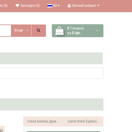
в (0)
Закладки (0)
RU
Личный кабинет
0
Tоваров,
Везде
на
0 грн.
Creed Aventus Духи мужские тестер 100 ML
Calvin Klein Euphoria Духи мужские тестер
р)