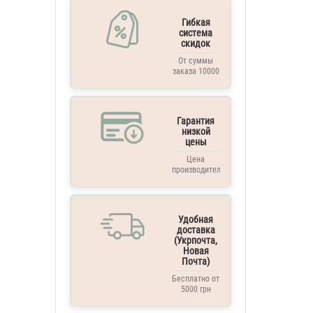
Гибкая
система
скидок
От суммы
заказа 10000
грн. и выше
Гарантия
низкой
цены
Цена
производителя
Удобная
доставка
(Укрпочта,
Новая
Почта)
Бесплатно от
5000 грн