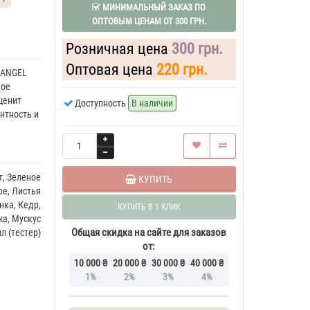
МИНИМАЛЬНЫЙ ЗАКАЗ ПО
ОПТОВЫМ ЦЕНАМ ОТ 300 ГРН.
Розничная цена
300 грн.
Оптовая цена
220 грн.
 ANGEL
ное
ценит
Доступность
В наличии
нтность и
т, Зеленое
КУПИТЬ
фе, Листья
нка, Кедр,
КУПИТЬ В 1 КЛИК
а, Мускус
Общая скидка на сайте для заказов
л (тестер)
от:
10 000 ₴
20 000 ₴
30 000 ₴
40 000 ₴
1%
2%
3%
4%