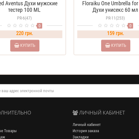
ed Aventus Духи мужские
Floraiku One Umbrella fo
тестер 100 ML
Духи унисекс 60 мл
PR-6(47)
PR-11(253)
0
0
220 грн.
159 грн.
КУПИТЬ
КУПИТЬ
ЛНИТЕЛЬНО
ЛИЧНЫЙ КАБИНЕТ
Личный кабинет
ые Товары
История заказа
даж
Закладки