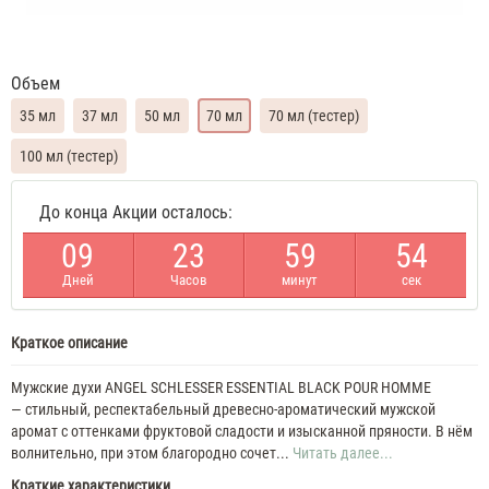
Объем
35 мл
37 мл
50 мл
70 мл
70 мл (тестер)
100 мл (тестер)
Angel
До конца Акции осталось:
Schlesser
Essential
0
9
2
3
5
9
5
4
35
ML
Дней
Часов
минут
сек
Духи
мужские
Angel
Schlesser
Краткое описание
Essential
37
Мужские духи ANGEL SCHLESSER ESSENTIAL BLACK POUR HOMME
ML
— стильный, респектабельный древесно-ароматический мужской
Духи
аромат с оттенками фруктовой сладости и изысканной пряности. В нём
мужские
волнительно, при этом благородно сочет...
Читать далее...
Angel
Краткие характеристики