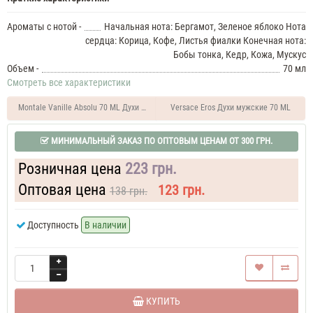
Schlesser
Essential
Ароматы с нотой -
Начальная нота: Бергамот, Зеленое яблоко Нота
Духи
сердца: Корица, Кофе, Листья фиалки Конечная нота:
мужские
Бобы тонка, Кедр, Кожа, Мускус
50
Объем -
70 мл
ML
Angel
Смотреть все характеристики
Schlesser
Essential
Montale Vanille Absolu 70 ML Духи женские
Versace Eros Духи мужские 70 ML
70
ML
МИНИМАЛЬНЫЙ ЗАКАЗ ПО ОПТОВЫМ ЦЕНАМ ОТ 300 ГРН.
Духи
мужские
Розничная цена
223 грн.
Angel
Schlesser
Оптовая цена
123 грн.
138 грн.
Essential
70
Доступность
В наличии
ML
Духи
мужские
тестер
Angel
Schlesser
Essential
КУПИТЬ
Духи