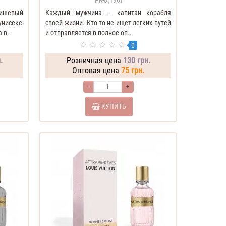
PR-8(196)
ишевый
Каждый мужчина — капитан корабля
нисекс-
своей жизни. Кто-то не ищет легких путей
 в..
и отправляется в полное оп..
0
.
Розничная цена
130 грн.
Оптовая цена
75 грн.
-
+
КУПИТЬ