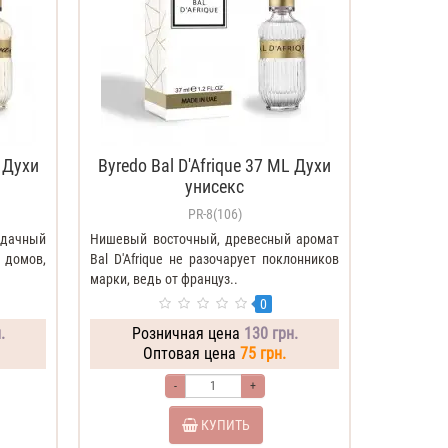
 Духи
Byredo Bal D'Afrique 37 ML Духи
унисекс
PR-8(106)
удачный
Нишевый восточный, древесный аромат
 домов,
Bal D'Afrique не разочарует поклонников
марки, ведь от француз..
0
.
Розничная цена
130 грн.
Оптовая цена
75 грн.
-
+
КУПИТЬ