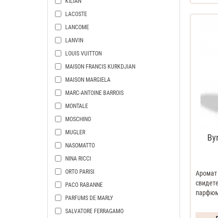
KILIAN
LACOSTE
LANCOME
LANVIN
LOUIS VUITTON
MAISON FRANCIS KURKDJIAN
MAISON MARGIELA
MARC-ANTOINE BARROIS
MONTALE
MOSCHINO
MUGLER
By
NASOMATTO
NINA RICCI
ORTO PARISI
Аромат
свидет
PACO RABANNE
парфюме
PARFUMS DE MARLY
SALVATORE FERRAGAMO