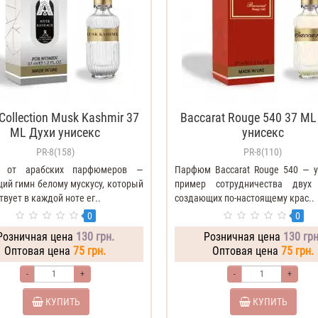
 Collection Musk Kashmir 37
Baccarat Rouge 540 37 ML
ML Духи унисекс
унисекс
PR-8(158)
PR-8(110)
т от арабских парфюмеров —
Парфюм Baccarat Rouge 540 — 
ий гимн белому мускусу, который
пример сотрудничества двух
твует в каждой ноте ег..
создающих по-настоящему крас..
0
0
Розничная цена
130 грн.
Розничная цена
130 грн
Оптовая цена
75 грн.
Оптовая цена
75 грн.
-
+
-
+
КУПИТЬ
КУПИТЬ