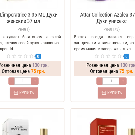
L'imperatrice 3 35 ML Духи
Attar Collection Azalea 3
женские 37 мл
Духи унисекс
PR-8(1)
PR-8(173)
 искушает богатством и силой
Восток всегда казался евро
я, пленяя своей чувственностью.
загадочным и таинственным, но 
peratri..
время манил и завораживал, ка..
0
0
Розничная цена
130 грн.
Розничная цена
130 грн
Оптовая цена
75 грн.
Оптовая цена
75 грн.
-
+
-
+
КУПИТЬ
КУПИТЬ