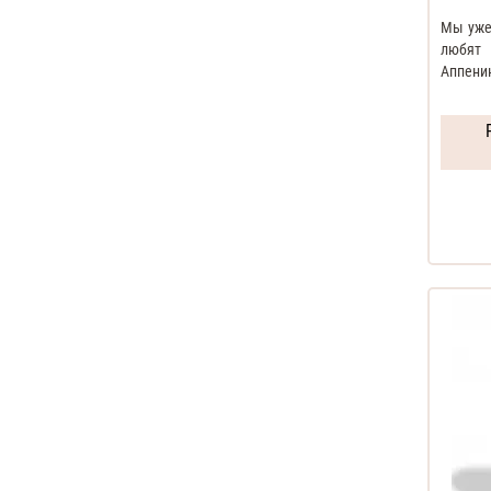
Мы уже
любят 
Аппенин