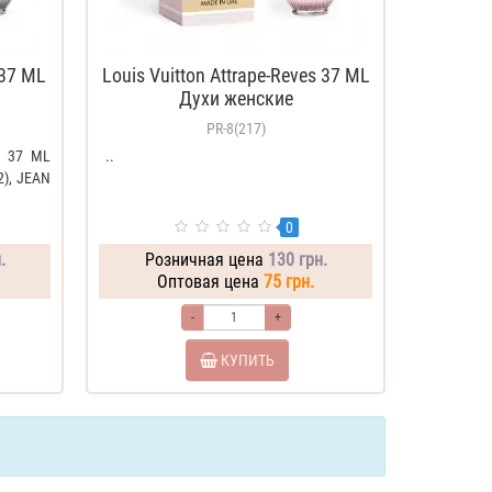
 37 ML
Louis Vuitton Attrape-Reves 37 ML
Духи женские
PR-8(217)
al 37 ML
..
2), JEAN
0
.
Розничная цена
130 грн.
Оптовая цена
75 грн.
-
+
КУПИТЬ