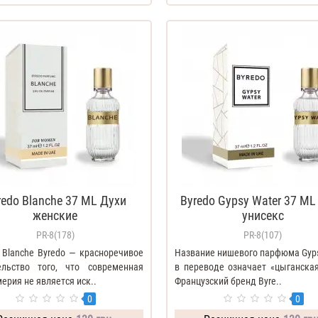
redo Blanche 37 ML Духи
Byredo Gypsy Water 37 ML
женские
унисекс
PR-8(178)
PR-8(107)
 Blanche Byredo — красноречивое
Название нишевого парфюма Gyps
ельство того, что современная
в переводе означает «цыганская
рия не является иск..
Французский бренд Byre..
0
0