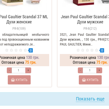
Paul Gaultier Scandal 37 ML
Jean Paul Gaultier Scandal
Духи женские
Духи мужские
PR-8(109)
PR-8(212)
 обладательницей необычного
3521, Jean Paul Gaultier Scand
а под провокационным названием
Духи мужские, , 130 грн., PR-8(21
 от неподражаемого Je..
PAUL GAULTIER, Мини..
0
0
Розничная цена
130 грн.
Розничная цена
130 грн
Оптовая цена
75 грн.
Оптовая цена
75 грн.
-
+
-
+
КУПИТЬ
КУПИТЬ
Показать еще