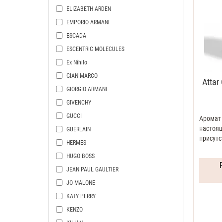
ELIZABETH ARDEN
EMPORIO ARMANI
ESCADA
ESCENTRIC MOLECULES
Ex Nihilo
GIAN MARCO
Attar
GIORGIO ARMANI
GIVENCHY
GUCCI
Арома
настоящ
GUERLAIN
присутс
HERMES
HUGO BOSS
JEAN PAUL GAULTIER
JO MALONE
KATY PERRY
KENZO