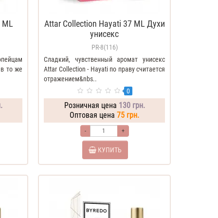
7 ML
Attar Collection Hayati 37 ML Духи
унисекс
PR-8(116)
пейцам
Сладкий, чувственный аромат унисекс
в то же
Attar Collection - Hayati по праву считается
отражением&nbs..
0
.
Розничная цена
130 грн.
Оптовая цена
75 грн.
-
+
КУПИТЬ