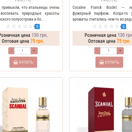
PR-8(176)
PR-8(174)
 привыкли, что итальянцы очень
Cocaїne Franck Boclet — н
воспевать природные красоты
фужерный парфюм. Когда-то у
ского полуострова и бо..
ароматы считались чем-то из ряда
0
0
Розничная цена
130 грн.
Розничная цена
130 грн
Оптовая цена
75 грн.
Оптовая цена
75 грн.
-
+
-
+
КУПИТЬ
КУПИТЬ