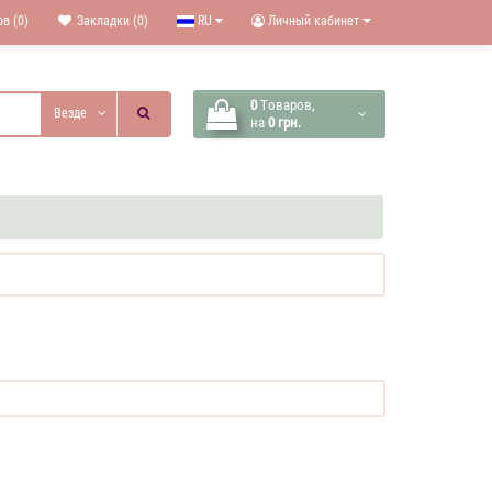
в (0)
Закладки (0)
RU
Личный кабинет
0
Tоваров,
Везде
на
0 грн.