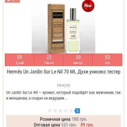
0
9
2
3
5
9
5
2
Дней
Часов
минут
сек
Hermès Un Jardin Sur Le Nil 70 ML Духи унисекс тестер
PR-4(39)
Un Jardin Sur Le Nil — аромат, который подойдёт как мужчинам, так
и женщинам, а создан он ведущим ..
0
Розничная цена
180 грн.
Оптовая цена
121 грн.
89 грн.