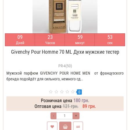
0
9
2
3
5
9
5
2
Дней
Часов
минут
сек
Givenchy Pour Homme 70 ML Духи мужские тестер
PR-4(50)
Мужской парфюм GIVENCHY POUR HOME MEN от французского
бренда подойдёт для сильного, немного сд..
0
Розничная цена
180 грн.
Оптовая цена
121 грн.
89 грн.
-
+