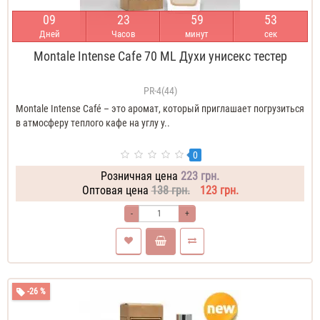
0
9
2
3
5
9
5
2
Дней
Часов
минут
сек
Montale Intense Cafe 70 ML Духи унисекс тестер
PR-4(44)
Montale Intense Café – это аромат, который приглашает погрузиться
в атмосферу теплого кафе на углу у..
0
Розничная цена
223 грн.
Оптовая цена
138 грн.
123 грн.
-
+
-26 %