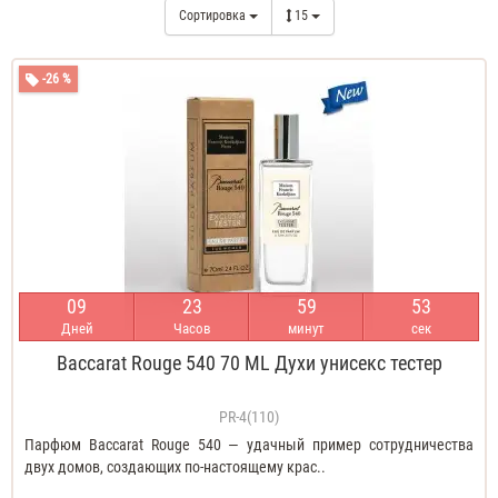
Сортировка
15
-26 %
0
9
2
3
5
9
5
2
Дней
Часов
минут
сек
Baccarat Rouge 540 70 ML Духи унисекс тестер
PR-4(110)
Парфюм Baccarat Rouge 540 — удачный пример сотрудничества
двух домов, создающих по-настоящему крас..