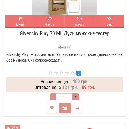
0
9
2
3
5
9
5
2
Дней
Часов
минут
сек
Givenchy Play 70 ML Духи мужские тестер
PR-4(99)
Givenchy Play — аромат для тех, кто не мыслит свое существование
без музыки. Она сопровождает..
0
Розничная цена
180 грн.
Оптовая цена
121 грн.
89 грн.
-
+
-26 %