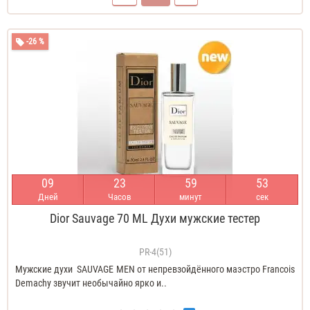
-26 %
0
9
2
3
5
9
5
2
Дней
Часов
минут
сек
Dior Sauvage 70 ML Духи мужские тестер
PR-4(51)
Мужские духи SAUVAGE MEN от непревзойдённого маэстро Francois
Demachy звучит необычайно ярко и..