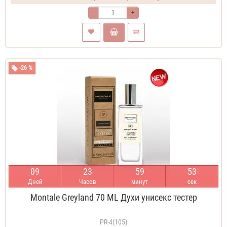
-
+
-26 %
0
9
2
3
5
9
5
2
Дней
Часов
минут
сек
Montale Greyland 70 ML Духи унисекс тестер
PR-4(105)