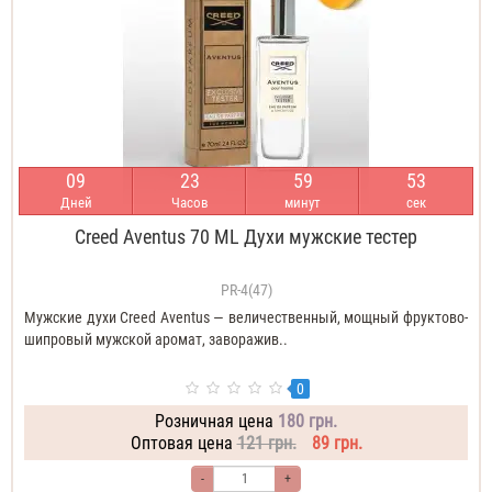
0
9
2
3
5
9
5
2
Дней
Часов
минут
сек
Creed Aventus 70 ML Духи мужские тестер
PR-4(47)
Мужские духи Creed Aventus — величественный, мощный фруктово-
шипровый мужской аромат, заворажив..
0
Розничная цена
180 грн.
Оптовая цена
121 грн.
89 грн.
-
+