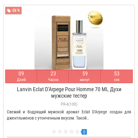
-26 %
0
9
2
3
5
9
5
2
Дней
Часов
минут
сек
Lanvin Eclat D'Arpege Pour Homme 70 ML Духи
мужские тестер
PR-4(100)
Свежий и бодрящий мужской аромат Eclat D'Arpege создан для
джентльменов с утонченным вкусом. Такой..
0