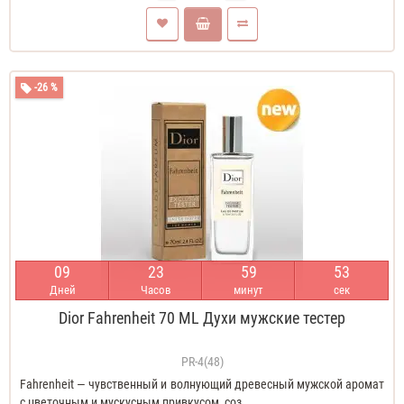
-26 %
0
9
2
3
5
9
5
2
Дней
Часов
минут
сек
Dior Fahrenheit 70 ML Духи мужские тестер
PR-4(48)
Fahrenheit — чувственный и волнующий древесный мужской аромат
с цветочным и мускусным привкусом, соз..