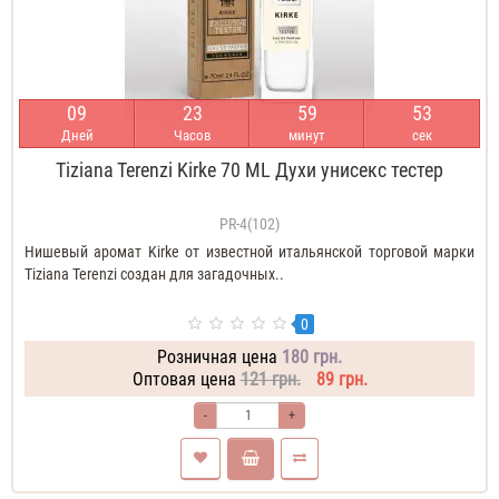
0
9
2
3
5
9
5
2
Дней
Часов
минут
сек
Tiziana Terenzi Kirke 70 ML Духи унисекс тестер
PR-4(102)
Нишевый аромат Kirke от известной итальянской торговой марки
Tiziana Terenzi создан для загадочных..
0
Розничная цена
180 грн.
Оптовая цена
121 грн.
89 грн.
-
+