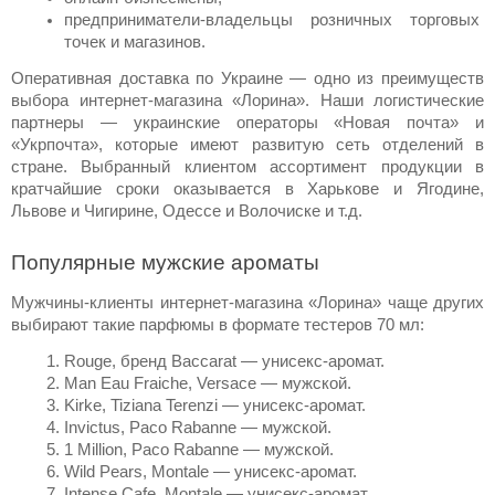
предприниматели-владельцы розничных торговых 
точек и магазинов.
Оперативная 
доставка по Украине
 — одно из преимуществ 
выбора интернет-магазина «Лорина». Наши логистические 
партнеры — украинские операторы «Новая почта» и 
«Укрпочта», которые имеют развитую сеть отделений в 
стране. Выбранный клиентом 
ассортимент продукции
 в 
кратчайшие сроки оказывается в 
Харькове
 и Ягодине, 
Львове и Чигирине, Одессе и Волочиске и т.д.
Популярные мужские ароматы
Мужчины-клиенты интернет-магазина «Лорина» чаще других 
выбирают такие парфюмы в формате тестеров 70 мл:
Rouge, 
бренд
 Baccarat — унисекс-аромат.
Man Eau Fraiche, Versace — мужской.
Kirke, Tiziana Terenzi — унисекс-аромат.
Invictus, Paco Rabanne — мужской.
1 Million, Paco Rabanne — мужской.
Wild Pears, Montale — унисекс-аромат.
Intense Cafe, Montale — унисекс-аромат.