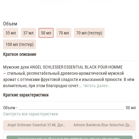
Объем
35 мл
37 мл
50 мл
70 мл
70 мл (тестер)
100 мл (тестер)
Angel
Краткое описание
Schlesser
Essential
Мужские духи ANGEL SCHLESSER ESSENTIAL BLACK POUR HOMME
35
— стильный, респектабельный древесно-ароматический мужской
ML
аромат с оттенками фруктовой сладости и изысканной пряности. В нём
Духи
волнительно, при этом благородно сочет...
Читать далее...
мужские
Angel
Краткие характеристики
Schlesser
Essential
Объем -
50 мл
37
Смотреть все характеристики
ML
Духи
Angel Schlesser Essential 35 ML Духи женские
Antonio Banderas Blue Seduction Духи же
мужские
Angel