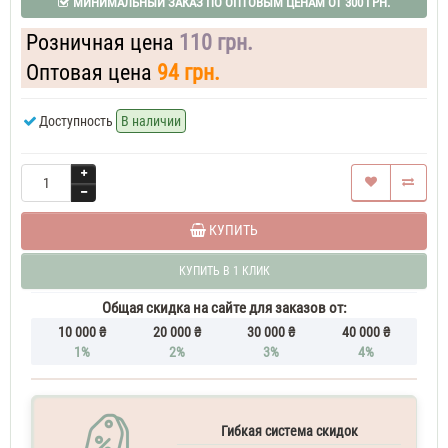
МИНИМАЛЬНЫЙ ЗАКАЗ ПО ОПТОВЫМ ЦЕНАМ ОТ 300 ГРН.
Schlesser
Essential
Розничная цена
110 грн.
Духи
мужские
Оптовая цена
94 грн.
50
ML
Angel
Доступность
В наличии
Schlesser
Essential
70
ML
Духи
мужские
КУПИТЬ
Angel
Schlesser
КУПИТЬ В 1 КЛИК
Essential
70
Общая скидка на сайте для заказов от:
ML
10 000 ₴
20 000 ₴
30 000 ₴
40 000 ₴
Духи
1%
2%
3%
4%
мужские
тестер
Angel
Schlesser
Essential
Гибкая система скидок
Духи