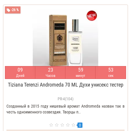
-26 %
0
9
2
3
5
9
5
2
Дней
Часов
минут
сек
Tiziana Terenzi Andromeda 70 ML Духи унисекс тестер
PR-4(104)
Созданный в 2015 году нишевый аромат Andromeda назван так в
честь одноименного созвездия. Творцы п..
0