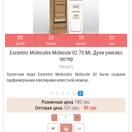
0
9
2
3
5
9
5
2
Дней
Часов
минут
сек
Escentric Molecules Molecule 02 70 ML Духи унисекс
тестер
PR-4(97)
Туалетная вода Escentric Molecules Molecule 02 была создана
парфюмерными ювелирами известной немецк..
0
Розничная цена
180 грн.
Оптовая цена
121 грн.
89 грн.
-
+