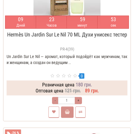
0
9
2
3
5
9
5
2
Дней
Часов
минут
сек
Hermès Un Jardin Sur Le Nil 70 ML Духи унисекс тестер
PR-4(39)
Un Jardin Sur Le Nil — аромат, который подойдёт как мужчинам, так
и женщинам, а создан он ведущим ..
0
Розничная цена
180 грн.
Оптовая цена
121 грн.
89 грн.
-
+
-26 %