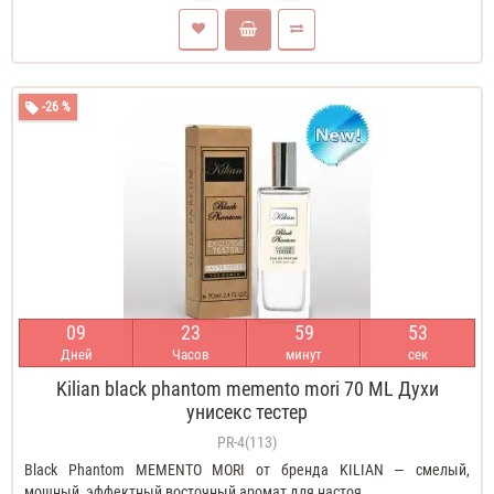
-26 %
0
9
2
3
5
9
5
2
Дней
Часов
минут
сек
Kilian black phantom memento mori 70 ML Духи
унисекс тестер
PR-4(113)
Black Phantom MEMENTO MORI от бренда KILIAN — смелый,
мощный, эффектный восточный аромат для настоя..