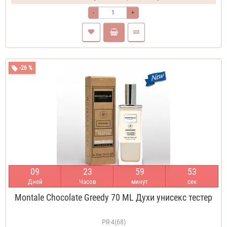
-
+
-26 %
0
9
2
3
5
9
5
2
Дней
Часов
минут
сек
Montale Chocolate Greedy 70 ML Духи унисекс тестер
PR-4(68)