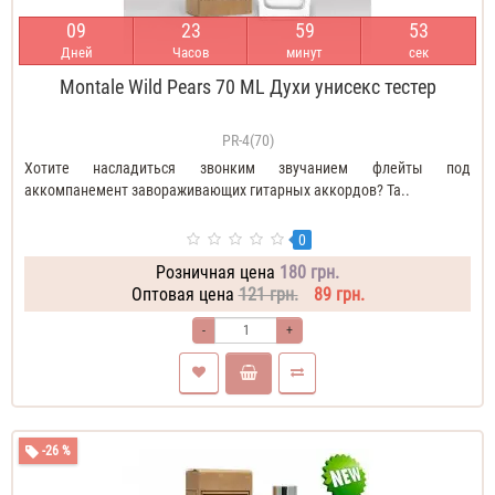
0
9
2
3
5
9
5
2
Дней
Часов
минут
сек
Montale Wild Pears 70 ML Духи унисекс тестер
PR-4(70)
Хотите насладиться звонким звучанием флейты под
аккомпанемент завораживающих гитарных аккордов? Та..
0
Розничная цена
180 грн.
Оптовая цена
121 грн.
89 грн.
-
+
-26 %