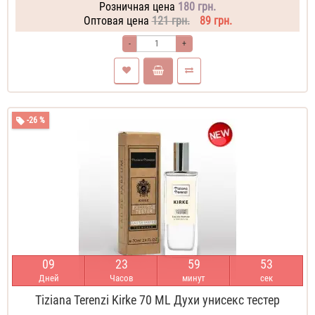
Розничная цена
180 грн.
Оптовая цена
121 грн.
89 грн.
-
+
-26 %
0
9
2
3
5
9
5
2
Дней
Часов
минут
сек
Tiziana Terenzi Kirke 70 ML Духи унисекс тестер