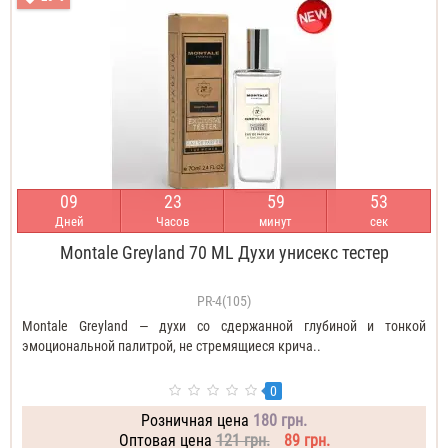
0
9
2
3
5
9
5
2
Дней
Часов
минут
сек
Montale Greyland 70 ML Духи унисекс тестер
PR-4(105)
Montale Greyland — духи со сдержанной глубиной и тонкой
эмоциональной палитрой, не стремящиеся крича..
0
Розничная цена
180 грн.
Оптовая цена
121 грн.
89 грн.