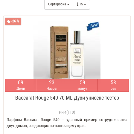
Сортировка
15
-26 %
0
9
2
3
5
9
5
2
Дней
Часов
минут
сек
Baccarat Rouge 540 70 ML Духи унисекс тестер
PR-4(110)
Парфюм Baccarat Rouge 540 — удачный пример сотрудничества
двух домов, создающих по-настоящему крас..