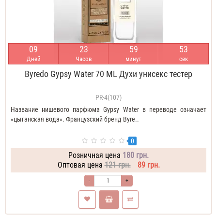
0
9
2
3
5
9
5
2
Дней
Часов
минут
сек
Byredo Gypsy Water 70 ML Духи унисекс тестер
PR-4(107)
Название нишевого парфюма Gypsy Water в переводе означает
«цыганская вода». Французский бренд Byre..
0
Розничная цена
180 грн.
Оптовая цена
121 грн.
89 грн.
-
+