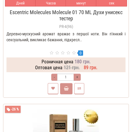
Дней
Часов
минут
сек
Escentric Molecules Molecule 01 70 ML Духи унисекс
тестер
PR-4(96)
Деревно-мускусний аромат вражає з першої ноти. Він п'янкий і
сексуальний, викликає бажання, підкресл..
0
Розничная цена
180 грн.
Оптовая цена
121 грн.
89 грн.
-
+
-26 %