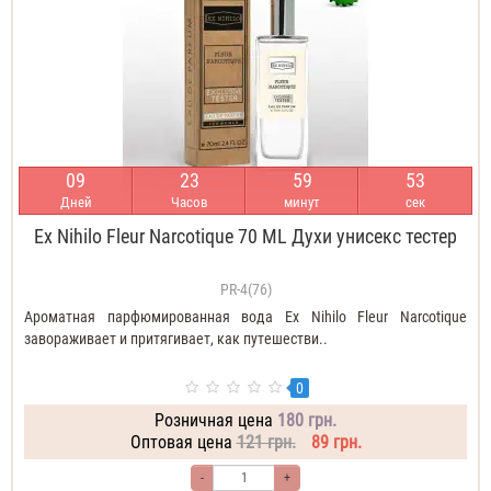
0
9
2
3
5
9
5
2
Дней
Часов
минут
сек
Ex Nihilo Fleur Narcotique 70 ML Духи унисекс тестер
PR-4(76)
Ароматная парфюмированная вода Ex Nihilo Fleur Narcotique
завораживает и притягивает, как путешестви..
0
Розничная цена
180 грн.
Оптовая цена
121 грн.
89 грн.
-
+