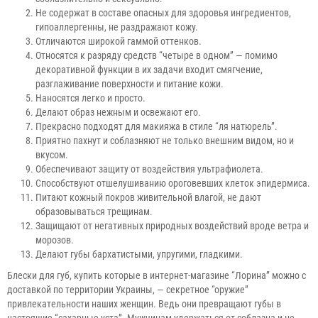
Не содержат в составе опасных для здоровья ингредиентов,
гипоаллергенны, не раздражают кожу.
Отличаются широкой гаммой оттенков.
Относятся к разряду средств “четыре в одном” — помимо
декоративной функции в их задачи входит смягчение,
разглаживание поверхности и питание кожи.
Наносятся легко и просто.
Делают образ нежным и освежают его.
Прекрасно подходят для макияжа в стиле “ля натюрель”.
Приятно пахнут и соблазняют не только внешним видом, но и
вкусом.
Обеспечивают защиту от воздействия ультрафиолета.
Способствуют отшелушиванию ороговевших клеток эпидермиса.
Питают кожный покров живительной влагой, не дают
образовываться трещинам.
Защищают от негативных природных воздействий вроде ветра и
морозов.
Делают губы бархатистыми, упругими, гладкими.
Блески для губ, купить которые в интернет-магазине “Лорина” можно с
доставкой по территории Украины, — секретное “оружие”
привлекательности наших женщин. Ведь они превращают губы в
настоящие “сахарные уста”. Мужчинам удержаться от соблазна и не