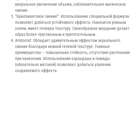
визуальное увеличение объема, соблазнительное магическое
сияние.
“Бриллиантовое сияние”. Использование специальной формулы
позволяет добиться устойчивого эффекта. Наносится ровным
слоем, имеет гелевую текстуру. Своеобразное мерцание делает
образ более чувственным и притягательным.
Aristocrat. Обладает удивительным эффектом зеркального
сияния благодаря нежной гелевой текстуре. Главные
преимущества — повышенная стойкость, отсутствие растекания
при нанесении. Использования карандаша и помады
(обязательно матовой) позволяют добиться усиления
создаваемого эффекта.
Правильно выбираем оттенок
После выбора вида косметического средства следует прежде всего
обратить внимание на оттенок кожного покрова и цвет волос. Хотя
профессионалы учитывают даже цвет глаз, однако на общие
рекомендации это не повлияет. Обладательницам светлой и бледной
кожи с русой или белой копной волос лучше использовать нежные
пастельные тональности. Они придадут губам натуральности, к тому же
выглядят очень естественно. Смуглянкам с черными как смоль
волосами подойдут наши увлажняющие блески для губ темно-красного,