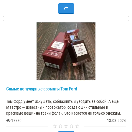
Самые популярные ароматы Tom Ford
Том Форд умеет искушать, соблазнять и уводить за собой. А еще
Маэстро — известный провокатор, создающий стильные и
красивые вещи «на грани фола». Это касается не только одежды,
но всего, что делает ди..
17780
13.03.2024