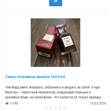
Самые популярные ароматы Tom Ford
Том Форд умеет искушать, соблазнять и уводить за собой. А еще
Маэстро — известный провокатор, создающий стильные и
красивые вещи «на грани фола». Это касается не только одежды,
но всего, что делает ди..
17780
13.03.2024