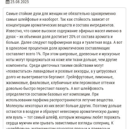
25.08.2025
Самые стойкие духи для женщин не обязательно одновременно
самые шлейфовые и наоборот.
Так как стойкость зависит от
концентрации ароматических веществ и состава ингредиентов.
Известно, что самое высокое содержание эфирных масел именно в
духах – их объемная доля достигает 20% от состава аромата и
больше.
Далее следуют парфюмерная вода и туалетная вода.
А вот
в одеколоне процентная доля ароматических составляющих
составляет всего 1%.
При этом шипровые, древесные и мускусные
ноты могут продержаться на коже или ткани дольше, чем другие
компоненты.
Среди цветочных такими свойствами могут
«похвастаться» лавандовые и розовые аккорды, а у цитрусовых
долго не выветривается бергамот.
Грейпфрутовые, лимонные,
жасминовые, фиалковые, клубничные или персиковые оттенки
довольно быстро перестают пахнуть.
А вот шлейфовость
определяется составом базовых нот композиции.
При
использовании парфюма распространяются летучие вещества.
Молекулы некоторых из них весят больше других.
Поэтому дольше
остаются в воздухе и образуют невесомую ароматическую дымку
или вуаль — тот самый шлейф, которым женщины любят поражать
сердца мужчин или срывать завистливые взгляды соперниц.
К
«шлейфовым» ингредиентам относятся пряные и древесные