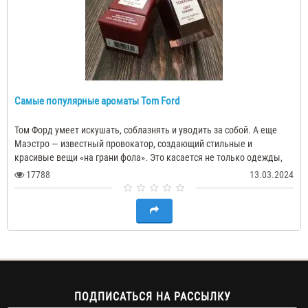
Самые популярные ароматы Tom Ford
Том Форд умеет искушать, соблазнять и уводить за собой. А еще
Маэстро — известный провокатор, создающий стильные и
красивые вещи «на грани фола». Это касается не только одежды,
но всего, что делает ди..
17788
13.03.2024
ПОДПИСАТЬСЯ НА РАССЫЛКУ