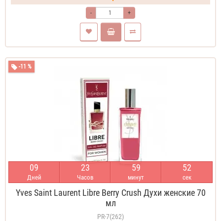
-
+
-11 %
0
9
2
3
5
9
5
1
Дней
Часов
минут
сек
Yves Saint Laurent Libre Berry Crush Духи женские 70
мл
PR-7(262)