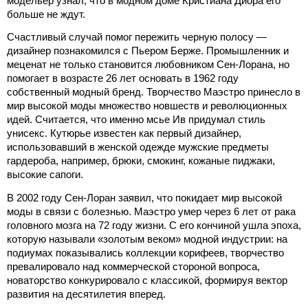
модельер узнал, что в модном доме Кристиана Диора его 
больше не ждут.
Счастливый случай помог пережить черную полосу — 
дизайнер познакомился с Пьером Берже. Промышленник и 
меценат не только становится любовником Сен-Лорана, но 
помогает в возрасте 26 лет основать в 1962 году 
собственный модный
 бренд
. Творчество Маэстро принесло в 
мир высокой моды множество новшеств и революционных 
идей. Считается, что именно мсье Ив придумал стиль 
унисекс. Кутюрье известен как первый дизайнер, 
использовавший в женской одежде мужские предметы 
гардероба, например, брюки, смокинг, кожаные пиджаки, 
высокие сапоги.
В 2002 году Сен-Лоран заявил, что покидает мир высокой 
моды в связи с болезнью. Маэстро умер через 6 лет от рака 
головного мозга на 72 году жизни. С его кончиной ушла эпоха, 
которую называли «золотым веком» модной индустрии: на 
подиумах показывались коллекции корифеев, творчество 
превалировало над коммерческой стороной вопроса, 
новаторство конкурировало с классикой, формируя вектор 
развития на десятилетия вперед. 