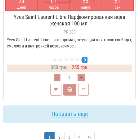
2
8
0
1
5
5
5
0
Дней
Часов
минут
сек
Yves Saint Laurent Libre Парфюмированная вода
женская 100 мл.
PR-203
Yves Saint Laurent Libre – это аромат, звучащий как голос свободы,
смелости и внутренней независимос..
0
350 грн.
255 грн.
-
+
Показать еще
1
2
3
>
>|