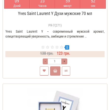
0
9
2
3
5
9
5
1
Дней
Часов
минут
сек
Yves Saint Laurent Y Духи мужские 70 мл
PR-7(271)
Yves Saint Laurent Y – современный мужской аромат,
олицетворяющий уверенность, амбиции и стремление ..
0
138 грн.
123 грн.
-
+