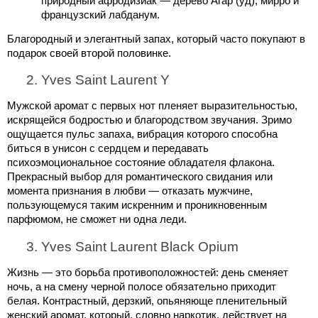
природный афродизиак — дерево Агар (уд), мирро и 
французский лабданум.
Благородный и элегантный запах, который часто покупают в 
подарок своей второй половинке. 
Yves Saint Laurent Y
Мужской аромат с первых нот пленяет выразительностью, 
искрящейся бодростью и благородством звучания. Зримо 
ощущается пульс запаха, вибрация которого способна 
биться в унисон с сердцем и передавать 
психоэмоциональное состояние обладателя флакона. 
Прекрасный выбор для романтического свидания или 
момента признания в любви — отказать мужчине, 
пользующемуся таким искренним и проникновенным 
парфюмом, не сможет ни одна леди.
Yves Saint Laurent Black Opium
Жизнь — это борьба противоположностей: день сменяет 
ночь, а на смену черной полосе обязательно приходит 
белая. Контрастный, дерзкий, опьяняюще пленительный 
женский аромат, который, словно наркотик, действует на 