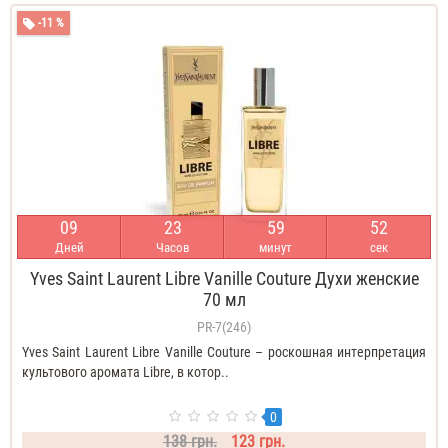
-11 %
0
9
2
3
5
9
5
1
Дней
Часов
минут
сек
Yves Saint Laurent Libre Vanille Couture Духи женские
70 мл
PR-7(246)
Yves Saint Laurent Libre Vanille Couture – роскошная интерпретация
культового аромата Libre, в котор..
0
138 грн.
123 грн.