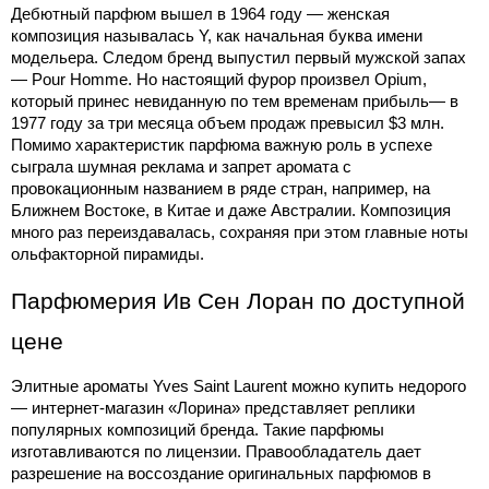
Дебютный парфюм вышел в 1964 году — женская 
композиция
 называлась Y, как начальная буква имени 
модельера. Следом бренд выпустил первый мужской 
запах
— Pour Homme. Но настоящий фурор произвел Opium, 
который принес невиданную по тем временам прибыль— в 
1977 году за три месяца объем продаж превысил $3 млн. 
Помимо характеристик парфюма важную роль в успехе 
сыграла шумная реклама и запрет 
аромата
 с 
провокационным названием в ряде стран, например, на 
Ближнем Востоке, в Китае и даже Австралии. Композиция 
много раз переиздавалась, сохраняя при этом главные ноты 
ольфакторной пирамиды.
Парфюмерия Ив Сен Лоран по доступной 
цене
Элитные ароматы Yves Saint Laurent можно 
купить недорого
— интернет-магазин «Лорина» представляет реплики 
популярных композиций бренда. Такие парфюмы 
изготавливаются по лицензии. Правообладатель дает 
разрешение на воссоздание оригинальных парфюмов в 