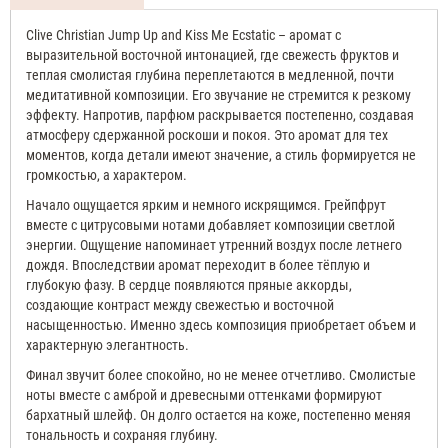
Clive Christian Jump Up and Kiss Me Ecstatic – аромат с
выразительной восточной интонацией, где свежесть фруктов и
теплая смолистая глубина переплетаются в медленной, почти
медитативной композиции. Его звучание не стремится к резкому
эффекту. Напротив, парфюм раскрывается постепенно, создавая
атмосферу сдержанной роскоши и покоя. Это аромат для тех
моментов, когда детали имеют значение, а стиль формируется не
громкостью, а характером.
Начало ощущается ярким и немного искрящимся. Грейпфрут
вместе с цитрусовыми нотами добавляет композиции светлой
энергии. Ощущение напоминает утренний воздух после летнего
дождя. Впоследствии аромат переходит в более тёплую и
глубокую фазу. В сердце появляются пряные аккорды,
создающие контраст между свежестью и восточной
насыщенностью. Именно здесь композиция приобретает объем и
характерную элегантность.
Финал звучит более спокойно, но не менее отчетливо. Смолистые
ноты вместе с амброй и древесными оттенками формируют
бархатный шлейф. Он долго остается на коже, постепенно меняя
тональность и сохраняя глубину.