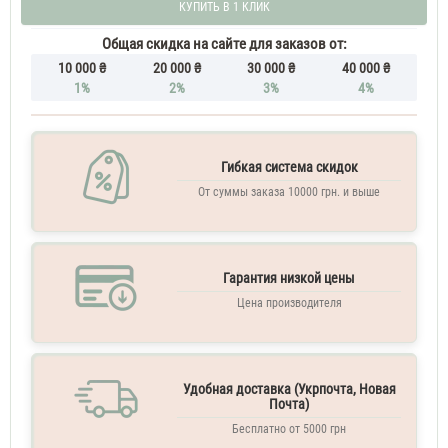
2
КУПИТЬ В 1 КЛИК
Bubble
Gum
Общая скидка на сайте для заказов от:
60
10 000 ₴
20 000 ₴
30 000 ₴
40 000 ₴
ML
1%
2%
3%
4%
Парфюм
женский
Moschino
Toy
2
Гибкая система скидок
Bubble
От суммы заказа 10000 грн. и выше
Gum
70
ML
Духи
Гарантия низкой цены
женские
Moschino
Цена производителя
Toy
2
Bubble
Gum
Удобная доставка (Укрпочта, Новая
250
Почта)
ML
Бесплатно от 5000 грн
Мист