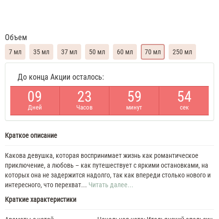
Объем
7 мл
35 мл
37 мл
50 мл
60 мл
70 мл
250 мл
Moschino
До конца Акции осталось:
Toy
2
0
9
2
3
5
9
5
4
Bubble
Gum
Дней
Часов
минут
сек
Духи
женские
масляные
Краткое описание
7
ML
Moschino
Какова девушка, которая воспринимает жизнь как романтическое
Toy
приключение, а любовь – как путешествует с яркими остановками, на
2
которых она не задержится надолго, так как впереди столько нового и
Bubble
интересного, что перехват...
Читать далее...
Gum
Краткие характеристики
35
ML