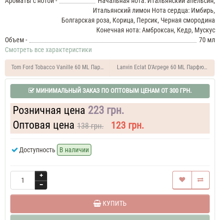
Ароматы с нотой -
Начальная нота: Итальянский апельсин,
Духи
Итальянский лимон Нота сердца: Имбирь,
женские
Болгарская роза, Корица, Персик, Черная смородина
Moschino
Конечная нота: Амброксан, Кедр, Мускус
Toy
Объем -
70 мл
2
Смотреть все характеристики
Bubble
Gum
Tom Ford Tobacco Vanille 60 ML Парфюм унисекс
Lanvin Eclat D'Arpege 60 ML Парфюм жен
37
ML
МИНИМАЛЬНЫЙ ЗАКАЗ ПО ОПТОВЫМ ЦЕНАМ ОТ 300 ГРН.
Духи
женские
Розничная цена
223 грн.
Moschino
Toy
Оптовая цена
123 грн.
138 грн.
2
Bubble
Доступность
В наличии
Gum
50
ML
Духи
женские
Moschino
КУПИТЬ
Toy