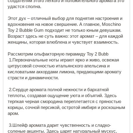
создателям этого легкого и положительного аромата это 
удастся сполна.
Этот дух – отличный выбор для поднятия настроения и 
вдохновения на новое свершение. А главное, Moschino 
Toy 2 Bubble Gum подходит не только юным девушкам. 
Возраст здесь не суть важно: этот аромат – для каждой 
женщины, которая влюблена и чувствует взаимность.
Рассмотрим ольфакторную пирамиду Toy 2 Bubb
 1.Первоначальные ноты играют ярко и живо, освежая 
цитрусовой сочностью итальянского апельсина и 
кисловатыми аккордами лимона, придающими аромату 
страсти и динамичности.
 2.Сердце аромата полной нежности и бархатной 
теплоты, создавая ощущение уюта и объятий. Здесь 
терпкая черная смородина переплетается с пряностью 
корицы, сочной персикой, остротой имбиря и роскошным 
аром.
 3.Шлейф аромата дарит чувственность и сладко-
соленые акценты. Здесь царят натуральный мускус, 