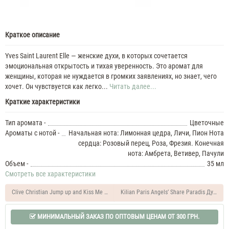
Краткое описание
Yves Saint Laurent Elle — женские духи, в которых сочетается
эмоциональная открытость и тихая уверенность. Это аромат для
женщины, которая не нуждается в громких заявлениях, но знает, чего
хочет. Он чувствуется как легко...
Читать далее...
Краткие характеристики
Тип аромата -
Цветочные
Ароматы с нотой -
Начальная нота: Лимонная цедра, Личи, Пион Нота
сердца: Розовый перец, Роза, Фрезия. Конечная
нота: Амбрета, Ветивер, Пачули
Объем -
35 мл
Смотреть все характеристики
Kilian Paris Angels’ Share Paradis Духи у
Clive Christian Jump up and Kiss Me Ecstatic Духи женские 35 мл
МИНИМАЛЬНЫЙ ЗАКАЗ ПО ОПТОВЫМ ЦЕНАМ ОТ 300 ГРН.