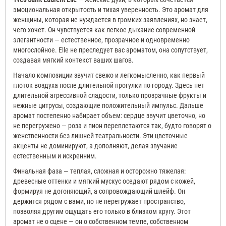
эмоциональная открытость и тихая уверенность. Это аромат для
женщины, которая не нуждается в громких заявлениях, но знает,
чего хочет. Он чувствуется как легкое дыхание современной
элегантности — естественное, прозрачное и одновременно
многослойное. Elle не преследует вас ароматом, она сопутствует,
создавая мягкий контекст ваших шагов.
Начало композиции звучит свежо и легкомысленно, как первый
глоток воздуха после длительной прогулки по городу. Здесь нет
длительной агрессивной сладости, только прозрачные фрукты и
нежные цитрусы, создающие положительный импульс. Дальше
аромат постепенно набирает объем: сердце звучит цветочно, но
не перегружено — роза и пион переплетаются так, будто говорят о
женственности без лишней театральности. Эти цветочные
акценты не доминируют, а дополняют, делая звучание
естественным и искренним.
Финальная фаза — теплая, сложная и осторожно тяжелая:
древесные оттенки и мягкий мускус оседают рядом с кожей,
формируя не догоняющий, а сопровождающий шлейф. Он
держится рядом с вами, но не перегружает пространство,
позволяя другим ощущать его только в близком кругу. Этот
аромат не о сцене — он о собственном темпе, собственном