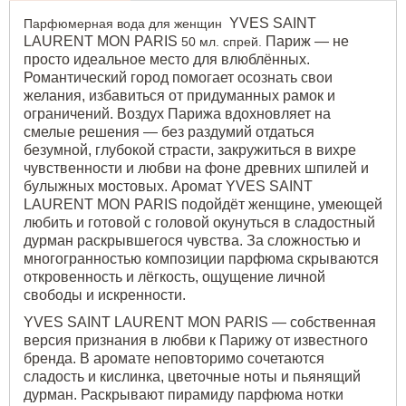
женские
YVES SAINT
Парфюмерная вода для женщин
тестер
Yves
LAURENT MON PARIS
Париж — не
50 мл. спрей.
Saint
просто идеальное место для влюблённых.
Laurent
Романтический город помогает осознать свои
Mon
желания, избавиться от придуманных рамок и
Paris
ограничений. Воздух Парижа вдохновляет на
Духи
смелые решения — без раздумий отдаться
женские
безумной, глубокой страсти, закружиться в вихре
110
чувственности и любви на фоне древних шпилей и
ML
булыжных мостовых. Аромат YVES SAINT
LAURENT MON PARIS подойдёт женщине, умеющей
любить и готовой с головой окунуться в сладостный
дурман раскрывшегося чувства. За сложностью и
многогранностью композиции парфюма скрываются
откровенность и лёгкость, ощущение личной
свободы и искренности.
YVES SAINT LAURENT MON PARIS — собственная
версия признания в любви к Парижу от известного
бренда. В аромате неповторимо сочетаются
сладость и кислинка, цветочные ноты и пьянящий
дурман. Раскрывают пирамиду парфюма нотки