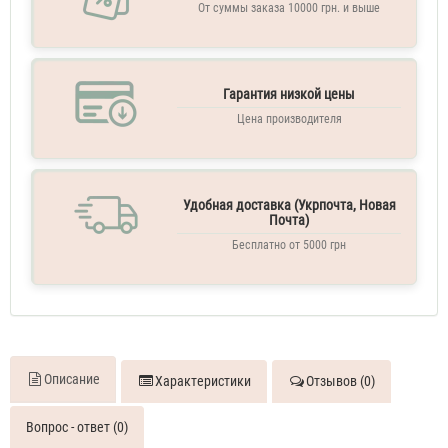
От суммы заказа 10000 грн. и выше
Mon
Paris
60
ML
Гарантия низкой цены
Парфюм
женский
Yves
Цена производителя
Saint
Laurent
Mon
Paris
Удобная доставка (Укрпочта, Новая
70
Почта)
ML
Бесплатно от 5000 грн
Духи
женские
Yves
Saint
Laurent
Mon
Paris
Описание
Характеристики
Отзывов (0)
70
ML
Вопрос - ответ (0)
Духи