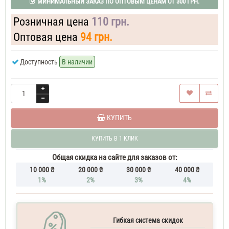
МИНИМАЛЬНЫЙ ЗАКАЗ ПО ОПТОВЫМ ЦЕНАМ ОТ 300 ГРН.
35
ML
Розничная цена
110 грн.
Духи
женские
Yves
Оптовая цена
94 грн.
Saint
Laurent
Доступность
В наличии
Mon
Paris
37
ML
Духи
женские
КУПИТЬ
Yves
Saint
КУПИТЬ В 1 КЛИК
Laurent
Mon
Общая скидка на сайте для заказов от:
Paris
10 000 ₴
20 000 ₴
30 000 ₴
40 000 ₴
Духи
1%
2%
3%
4%
женские
50
ML
Yves
Saint
Гибкая система скидок
Laurent