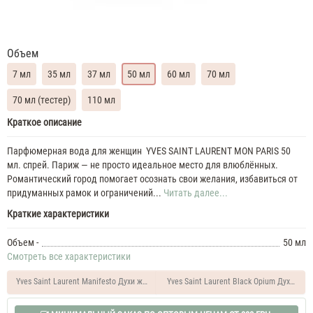
Объем
7 мл
35 мл
37 мл
50 мл
60 мл
70 мл
70 мл (тестер)
110 мл
Yves
Краткое описание
Saint
Laurent
Парфюмерная вода для женщин YVES SAINT LAURENT MON PARIS 50
Mon
мл. спрей. Париж — не просто идеальное место для влюблённых.
Paris
Романтический город помогает осознать свои желания, избавиться от
Духи
придуманных рамок и ограничений...
Читать далее...
женские
Краткие характеристики
масляные
7
Объем -
50 мл
ML
Yves
Смотреть все характеристики
Saint
Laurent
Yves Saint Laurent Manifesto Духи женские 50 ML
Yves Saint Laurent Black Opium Духи жен
Mon
Paris