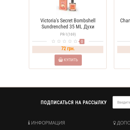
Victoria's Secret Bombshell
Chan
Sundrenched 35 ML Духи
женские
PR-1(169)
0
72 грн.
КУПИТЬ
ПОДПИСАТЬСЯ НА РАССЫЛКУ
ИНФОРМАЦИЯ
ДОПО