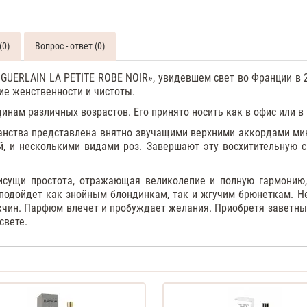
женские
Guerlain
La
(0)
Вопрос - ответ (0)
Petite
Robe
Noir
«
GUERLAIN
LA
PETITE
ROBE
NOIR
», увидевшем свет во Франции в 
70
ие женственности и чистоты.
ML
ам различных возрастов. Его принято носить как в офис или в кл
Духи
женские
анства представлена внятно звучащими верхними аккордами ми
тестер
, и несколькими видами роз. Завершают эту восхитительную 
исущи простота, отражающая великолепие и полную гармонию,
 подойдет как знойным блондинкам, так и жгучим брюнеткам. Н
ужчин. Парфюм влечет и пробуждает желания. Приобретя заветн
свете.