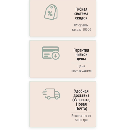
Гибкая
система
скидок
От суммы
заказа 10000
грн. и выше
Гарантия
низкой
цены
Цена
производителя
Удобная
доставка
(Укрпочта,
Новая
Почта)
Бесплатно от
5000 грн