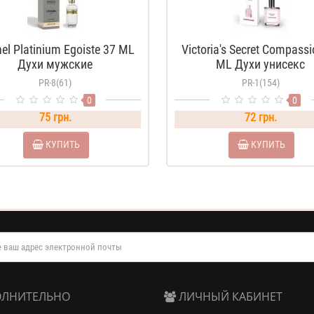
el Platinium Egoiste 37 ML
Victoria's Secret Compass
Духи мужские
ML Духи унисекс
PR-8(61)
PR-1(154)
0
0
75 грн.
72 грн.
КУПИТЬ
КУПИТЬ
ЛНИТЕЛЬНО
ЛИЧНЫЙ КАБИНЕТ