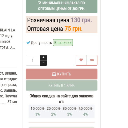
МИНИМАЛЬНЫЙ ЗАКАЗ ПО
ОПТОВЫМ ЦЕНАМ ОТ 300 ГРН.
Розничная цена
130 грн.
Оптовая цена
75 грн.
RLAIN LA
12 году.
енькое
Доступность
В наличии
тоты.Э...
от, Вишня,
КУПИТЬ
а сердца:
цкая роза,
КУПИТЬ В 1 КЛИК
с, Ваниль,
Общая скидка на сайте для заказов
с, Пачули
от:
37 мл
10 000 ₴
20 000 ₴
30 000 ₴
40 000 ₴
1%
2%
3%
4%