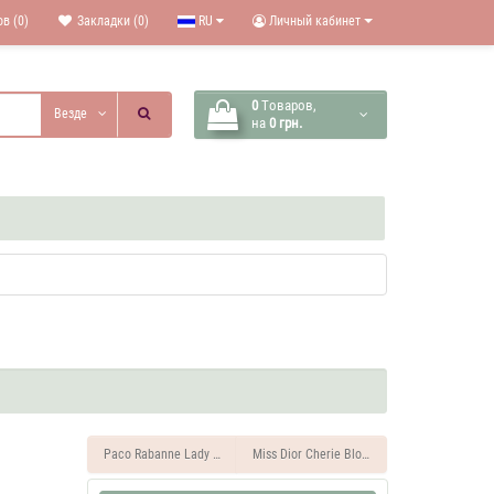
в (0)
Закладки (0)
RU
Личный кабинет
0
Tоваров,
Везде
на
0 грн.
Paco Rabanne Lady Million 37 ML Духи женские
Miss Dior Cherie Blooming Bouguet 37 ML 