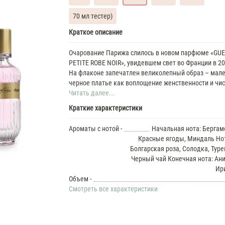
70 мл тестер)
Guerlain
Краткое описание
La
Petite
Очарование Парижа слилось в новом парфюме «GUE
Robe
PETITE ROBE NOIR», увидевшем свет во Франции в 20
Noir
На флаконе запечатлен великолепный образ – мал
Духи
черное платье как воплощение женственности и чис
женские
Читать далее...
масляные
Краткие характеристики
7
ML
Guerlain
Ароматы с нотой -
Начальная нота: Бергам
La
Красные ягоды, Миндаль Нот
Petite
Болгарская роза, Солодка, Туре
Robe
Черный чай Конечная нота: Ани
Noir
Ири
35
Объем -
ML
Смотреть все характеристики
Духи
женские
Guerlain
La
Petite