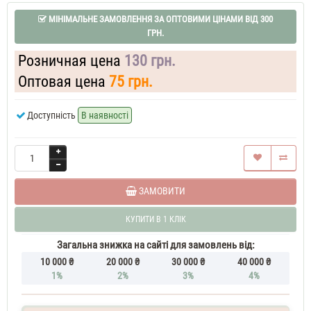
жіночі
Guerlain
МІНІМАЛЬНЕ ЗАМОВЛЕННЯ ЗА ОПТОВИМИ ЦІНАМИ ВІД 300
La
ГРН.
Petite
Robe
Розничная цена
130 грн.
Noir
37
Оптовая цена
75 грн.
ML
Духи
Доступність
В наявності
жіночі
Guerlain
La
Petite
Robe
Noir
Духи
ЗАМОВИТИ
жіночі
50
КУПИТИ В 1 КЛІК
ML
Guerlain
La
Загальна знижка на сайті для замовлень від:
Petite
10 000 ₴
20 000 ₴
30 000 ₴
40 000 ₴
Robe
1%
2%
3%
4%
Noir
70