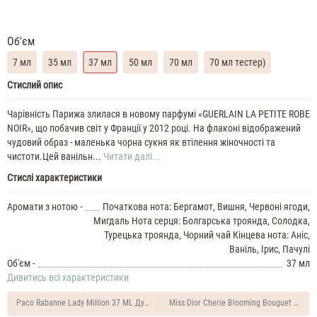
Об'єм
7 мл
35 мл
37 мл
50 мл
70 мл
70 мл тестер)
Guerlain
Стислий опис
La
Petite
Чарівність Парижа злилася в новому парфумі «GUERLAIN LA PETITE ROBE
Robe
NOIR», що побачив світ у Франції у 2012 році. На флаконі відображений
Noir
чудовий образ - маленька чорна сукня як втілення жіночності та
Духи
чистоти.Цей ванільн...
Читати далі...
жіночі
Стислі характеристики
масляні
7
Аромати з нотою -
Початкова нота: Бергамот, Вишня, Червоні ягоди,
ML
Guerlain
Мигдаль Нота серця: Болгарська троянда, Солодка,
La
Турецька троянда, Чорний чай Кінцева нота: Аніс,
Petite
Ваніль, Ірис, Пачулі
Robe
Об'єм -
37 мл
Noir
Дивитись всі характеристики
35
ML
Paco Rabanne Lady Million 37 ML Духи жіночі
Miss Dior Cherie Blooming Bouguet 37 ML
Духи