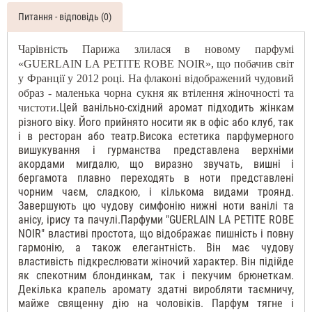
Питання - відповідь (0)
Чарівність Парижа злилася в новому парфумі
«GUERLAIN LA PETITE ROBE NOIR», що побачив світ
у Франції у 2012 році. На флаконі відображений чудовий
образ - маленька чорна сукня як втілення жіночності та
Цей ванільно-східний аромат підходить жінкам
чистоти.
різного віку. Його прийнято носити як в офіс або клуб, так
і в ресторан або театр.
Висока естетика парфумерного
вишукування і гурманства представлена верхніми
акордами мигдалю, що виразно звучать, вишні і
бергамота плавно переходять в ноти представлені
чорним чаєм, сладкою, і кількома видами троянд.
Завершують цю чудову симфонію нижні ноти ванілі та
анісу, ірису та пачулі.
Парфуми "GUERLAIN LA PETITE ROBE
NOIR" властиві простота, що відображає пишність і повну
гармонію, а також елегантність. Він має чудову
властивість підкреслювати жіночий характер. Він підійде
як спекотним блондинкам, так і пекучим брюнеткам.
Декілька крапель аромату здатні виробляти таємничу,
майже священну дію на чоловіків. Парфум тягне і