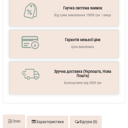
ML
Духи
Гнучка система знижок
жіночі
Guerlain
Від суми замовлення 10000 грн. і вище
La
Petite
Robe
Noir
Гарантія низької ціни
70
ML
Ціна виробника
Духи
жіночі
тестер
Зручна доставка (Укрпошта, Нова
Пошта)
Безкоштовно від 5000 грн
Опис
Характеристики
Відгуки (0)