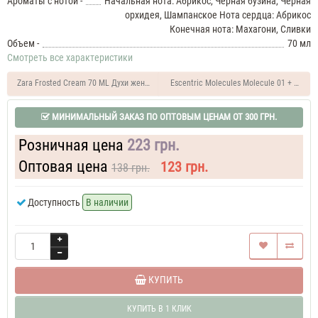
Ароматы с нотой -
Начальная нота: Абрикос, Черная бузина, Черная
Pink
орхидея, Шампанское Нота сердца: Абрикос
Molecule
Конечная нота: Махагони, Сливки
090.09
Объем -
70 мл
37
Смотреть все характеристики
ML
Духи
Zara Frosted Cream 70 ML Духи женские
Escentric Molecules Molecule 01 + Manda
унисекс
Zarkoperfume
Pink
МИНИМАЛЬНЫЙ ЗАКАЗ ПО ОПТОВЫМ ЦЕНАМ ОТ 300 ГРН.
Molecule
090.09
Розничная цена
223 грн.
60
ML
Оптовая цена
123 грн.
138 грн.
Парфюм
унисекс
Zarkoperfume
Доступность
В наличии
Pink
Molecule
090.09
70
ML
Духи
КУПИТЬ
унисекс
Zarkoperfume
Pink
КУПИТЬ В 1 КЛИК