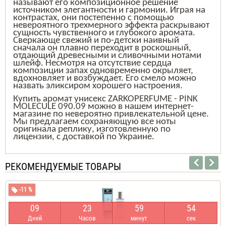
называют его
композици
онное решение
источником элегантности и гармонии. Играя на
контрастах, они постепенно с помощью
невероятного трехмерного эффекта раскрывают
сущность чувственного и глубокого аромата.
Сверкающе свежий и по-детски наивный
сначала он плавно переходит в роскошный,
отдающий древесными и сливочными нотами
шлейф. Несмотря на отсутствие сердца
композиции запах одновременно окрыляет,
вдохновляет и возбуждает. Его смело можно
назвать эликсиром хорошего настроения.
Купить
аромат
унисекс
ZARKOPERFUME - PINK
MOLECULE 090.09
можно в нашем интернет-
магазине
по невероятно привлекательной цене.
Мы предлагаем сохраняющую все ноты
оригинала реплику, изготовленную по
лицензии, с доставкой по Украине.
РЕКОМЕНДУЕМЫЕ ТОВАРЫ
-11 %
0
9
2
3
5
9
5
4
Дней
Часов
минут
сек