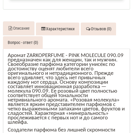
Описание
Характеристики
Отзывов (0)
Вопрос - ответ (0)
Аромат ZARKOPERFUME - PINK MOLECULE 090.09
предназначен как для женщин, так и мужчин.
Своеобразие парфюма категории унисекс по
достоинству оценят любители всего
оригинального и нетрадиционного. Прежде
всего удивляет, что здесь нет привычных
каждому нот сердца. Основу композиции
составляет инновационная разработка —
молекула 090.09
. Ее розовый цвет полностью
соответствует общей тональности
нетривиального а
ромата.
«Розовая молекула»
является ярким представителем
парфюмов с
четко выраженными запахами
цвето
в
, фруктов
и
сладостей. Характерная «минеральность»
прослеживается с первых нот и до самого
шлейфа.
Создатели парфюма без лишней скромности