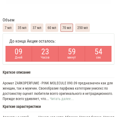
Объем
7 мл
35 мл
37 мл
60 мл
70 мл
250 мл
Zarkoperfume
До конца Акции осталось:
Pink
Molecule
0
9
2
3
5
9
5
4
090.09
Духи
Дней
Часов
минут
сек
унисекс
маслянные
7
Краткое описание
ML
Zarkoperfume
Pink
Аромат ZARKOPERFUME - PINK MOLECULE 090.09 предназначен как для
Molecule
женщин, так и мужчин. Своеобразие парфюма категории унисекс по
090.09
достоинству оценят любители всего оригинального и нетрадиционного.
35
Прежде всего удивляет, что...
Читать далее...
ML
Краткие характеристики
Духи
унисекс
Zarkoperfume