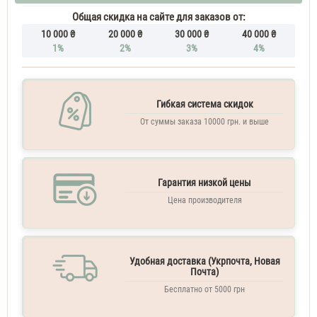
Molecule
090.09
Общая скидка на сайте для заказов от:
250
10 000 ₴
20 000 ₴
30 000 ₴
40 000 ₴
ML
1%
2%
3%
4%
Мист
для
тела
парфюмированный
Гибкая система скидок
От суммы заказа 10000 грн. и выше
Гарантия низкой цены
Цена производителя
Удобная доставка (Укрпочта, Новая
Почта)
Бесплатно от 5000 грн