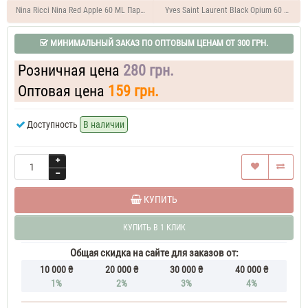
Духи
Nina Ricci Nina Red Apple 60 ML Парфюм женский
Yves Saint Laurent Black Opium 60 ML 
женские
Trussardi
МИНИМАЛЬНЫЙ ЗАКАЗ ПО ОПТОВЫМ ЦЕНАМ ОТ 300 ГРН.
Donna
Духи
Розничная цена
280 грн.
женские
50
Оптовая цена
159 грн.
ML
Trussardi
Donna
Доступность
В наличии
60
ML
Парфюм
женский
Trussardi
Donna
70
КУПИТЬ
ML
Духи
КУПИТЬ В 1 КЛИК
женские
Trussardi
Общая скидка на сайте для заказов от:
Donna
10 000 ₴
20 000 ₴
30 000 ₴
40 000 ₴
70
1%
2%
3%
4%
ML
Духи