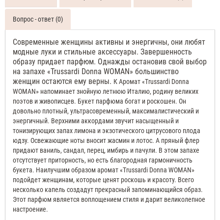
Вопрос - ответ (0)
Современные женщины активны и энергичны, они любят
модные луки и стильные аксессуары. Завершенность
образу придает парфюм. Однажды остановив свой выбор
на запахе «Trussardi Donna WOMAN» большинство
женщин остаются ему верны.
К Аромат «Trussardi Donna
WOMAN» напоминает знойную летнюю Италию, родину великих
поэтов и живописцев.
Букет парфюма богат и роскошен. Он
довольно плотный, ультрасовременный, максималистический и
энергичный. Верхними аккордами звучит насыщенный и
тонизирующих запах лимона и экзотического цитрусового плода
юдзу. Освежающие ноты вносит жасмин и лотос. А пряный флер
придают ваниль, сандал, перец, имбирь и пачули. В этом запахе
отсутствует приторность, но есть благородная гармоничность
букета.
Наилучшим образом аромат «Trussardi Donna WOMAN»
подойдет женщинам, которые ценят роскошь и красоту. Всего
несколько капель создадут прекрасный запоминающийся образ.
Этот парфюм является воплощением стиля и дарит великолепное
настроение.