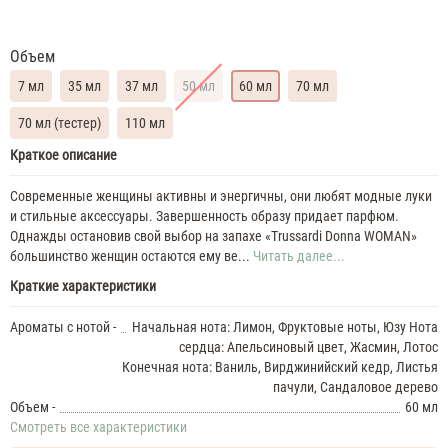
Объем
7 мл
35 мл
37 мл
50 мл
60 мл
70 мл
70 мл (тестер)
110 мл
Trussardi
Краткое описание
Donna
Духи
Современные женщины активны и энергичны, они любят модные луки
женские
и стильные аксессуары. Завершенность образу придает парфюм.
масляные
Однажды остановив свой выбор на запахе «Trussardi Donna WOMAN»
7
большинство женщин остаются ему ве...
Читать далее...
ML
Trussardi
Краткие характеристики
Donna
35
Ароматы с нотой -
Начальная нота: Лимон, Фруктовые ноты, Юзу Нота
ML
сердца: Апельсиновый цвет, Жасмин, Лотос
Духи
Конечная нота: Ваниль, Вирджинийский кедр, Листья
женские
Trussardi
пачули, Сандаловое дерево
Donna
Объем -
60 мл
37
Смотреть все характеристики
ML