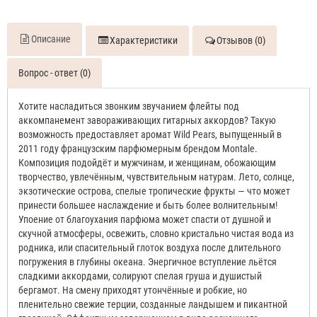
Описание
Характеристики
Отзывов (0)
Вопрос - ответ (0)
Хотите насладиться звонким звучанием флейты под
аккомпанемент завораживающих гитарных аккордов? Такую
возможность предоставляет аромат Wild Pears, выпущенный в
2011 году французским парфюмерным брендом Montale.
Композиция подойдёт и мужчинам, и женщинам, обожающим
творчество, увлечённым, чувствительным натурам. Лето, солнце,
экзотические острова, спелые тропические фрукты — что может
принести большее наслаждение и быть более волнительным!
Упоение от благоухания парфюма может спасти от душной и
скучной атмосферы, освежить, словно кристально чистая вода из
родника, или спасительный глоток воздуха после длительного
погружения в глубины океана. Энергичное вступление льётся
сладкими аккордами, солируют спелая груша и душистый
бергамот. На смену приходят утончённые и робкие, но
пленительно свежие терции, созданные ландышем и пикантной