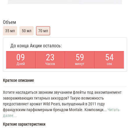
Объем
35 мл
50 мл
70 мл
Montale
До конца Акции осталось:
Wild
Pears
0
9
2
3
5
9
5
4
35
ML
Дней
Часов
минут
сек
Духи
унисекс
Montale
Wild
Краткое описание
Pears
Духи
Хотите насладиться звонким звучанием флейты под аккомпанемент
унисекс
завораживающих гитарных аккордов? Такую возможность
50
предоставляет аромат Wild Pears, выпущенный в 2011 году
ML
Montale
французским парфюмерным брендом Montale. Композици...
Читать
Wild
далее...
Pears
Краткие характеристики
70