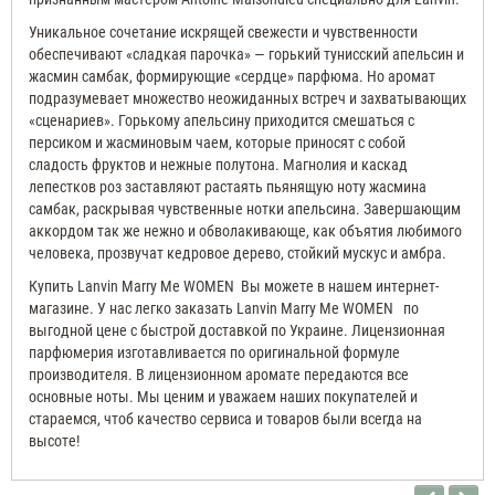
Уникальное сочетание искрящей свежести и чувственности
обеспечивают «сладкая парочка» — горький тунисский апельсин и
жасмин самбак, формирующие «сердце» парфюма. Но аромат
подразумевает множество неожиданных встреч и захватывающих
«сценариев». Горькому апельсину приходится смешаться с
персиком и жасминовым чаем, которые приносят с собой
сладость фруктов и нежные полутона. Магнолия и каскад
лепестков роз заставляют растаять пьянящую ноту жасмина
самбак, раскрывая чувственные нотки апельсина. Завершающим
аккордом так же нежно и обволакивающе, как объятия любимого
человека, прозвучат кедровое дерево, стойкий мускус и амбра.
Купить
Lanvin Marry Me WOMEN
Вы можете в нашем интернет-
магазине. У нас легко заказать
Lanvin Marry Me WOMEN
по
выгодной цене с быстрой доставкой по Украине. Лицензионная
парфюмерия изготавливается по оригинальной формуле
производителя. В лицензионном аромате передаются все
основные ноты. Мы ценим и уважаем наших покупателей и
стараемся, чтоб качество сервиса и товаров были всегда на
высоте!