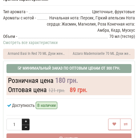
Marry
Me
Тип аромата -
Цветочные, фруктовые
37
Ароматы с нотой -
Начальная нота: Персик, Гіркий апельсин Нота
ML
сердца: Жасмин, Магнолия, Роза Конечная нота:
Духи
Амбра, Кедр, Мускус
женские
Объем -
70 мл (тестер)
Lanvin
Смотреть все характеристики
Marry
Me
Armand Basi In Red 70 ML Духи женские тестер
Azzaro Mademoiselle 70 ML Духи женские
Духи
женские
МИНИМАЛЬНЫЙ ЗАКАЗ ПО ОПТОВЫМ ЦЕНАМ ОТ 300 ГРН.
50
ML
Lanvin
Розничная цена
180 грн.
Marry
Me
Оптовая цена
89 грн.
121 грн.
60
ML
Доступность
В наличии
Парфюм
женский
Lanvin
Marry
Me
70
ML