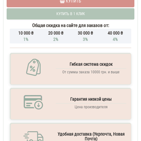
КУПИТЬ
Духи
женские
КУПИТЬ В 1 КЛИК
Lanvin
Marry
Общая скидка на сайте для заказов от:
Me
10 000 ₴
20 000 ₴
30 000 ₴
40 000 ₴
70
1%
2%
3%
4%
ML
Духи
женские
тестер
Lanvin
Гибкая система скидок
Marry
От суммы заказа 10000 грн. и выше
Me
Духи
женские
110
Гарантия низкой цены
ML
Цена производителя
Удобная доставка (Укрпочта, Новая
Почта)