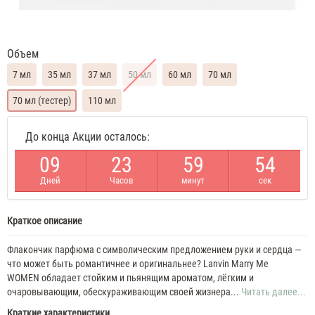
Объем
7 мл
35 мл
37 мл
50 мл
60 мл
70 мл
70 мл (тестер)
110 мл
Lanvin
До конца Акции осталось:
Marry
Me
0
9
2
3
5
9
5
4
Духи
женские
Дней
Часов
минут
сек
масляные
7
ML
Краткое описание
Lanvin
Marry
Me
Флакончик парфюма с символическим предложением руки и сердца —
35
что может быть романтичнее и оригинальнее? Lanvin Marry Me
ML
WOMEN обладает стойким и пьянящим ароматом, лёгким и
Духи
очаровывающим, обескураживающим своей жизнера...
Читать далее...
женские
Lanvin
Краткие характеристики