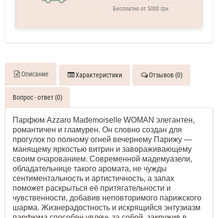
Бесплатно от 5000 грн
Описание
Характеристики
Отзывов (0)
Вопрос - ответ (0)
Парфюм Azzaro Mademoiselle WOMAN элегантен,
романтичен и гламурен.
Он словно создан для
прогулок по полному огней вечернему Парижу —
манящему яркостью витрин и завораживающему
своим очарованием. Современной мадемуазели,
обладательнице такого аромата, не чужды
сентиментальность и артистичность, а запах
поможет раскрыться её притягательности и
чувственности, добавив неповторимого парижского
шарма. Жизнерадостность и искрящийся энтузиазм
парфюма способен увлечь за собой, закружив в