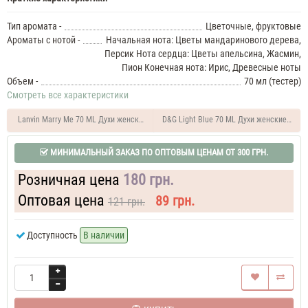
ML
Духи
Тип аромата -
Цветочные, фруктовые
женские
Ароматы с нотой -
Начальная нота: Цветы мандаринового дерева,
Azzaro
Персик Нота сердца: Цветы апельсина, Жасмин,
Mademoiselle
Пион Конечная нота: Ирис, Древесные ноты
Духи
Объем -
70 мл (тестер)
женские
Смотреть все характеристики
50
ML
Azzaro
Lanvin Marry Me 70 ML Духи женские тестер
D&G Light Blue 70 ML Духи женские тест
Mademoiselle
60
МИНИМАЛЬНЫЙ ЗАКАЗ ПО ОПТОВЫМ ЦЕНАМ ОТ 300 ГРН.
ML
Парфюм
Розничная цена
180 грн.
женский
Azzaro
Mademoiselle
Оптовая цена
89 грн.
121 грн.
70
ML
Доступность
В наличии
Духи
женские
Azzaro
Mademoiselle
70
ML