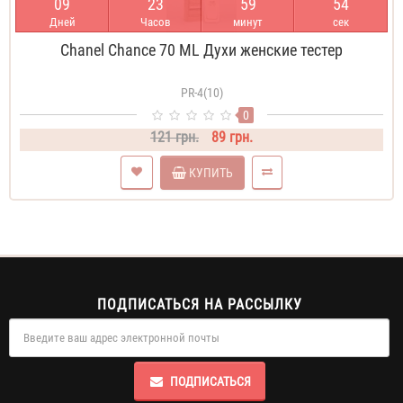
0
9
2
3
5
9
5
4
Дней
Часов
минут
сек
Chanel Chance 70 ML Духи женские тестер
PR-4(10)
0
121 грн.
89 грн.
КУПИТЬ
ПОДПИСАТЬСЯ НА РАССЫЛКУ
ПОДПИСАТЬСЯ