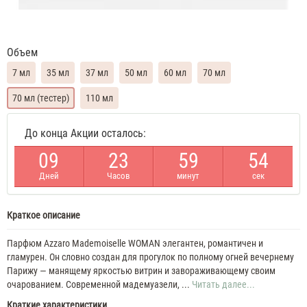
Объем
7 мл
35 мл
37 мл
50 мл
60 мл
70 мл
70 мл (тестер)
110 мл
Azzaro
До конца Акции осталось:
Mademoiselle
Духи
0
9
2
3
5
9
5
4
женские
масляные
Дней
Часов
минут
сек
7
ML
Azzaro
Mademoiselle
Краткое описание
35
ML
Парфюм Azzaro Mademoiselle WOMAN элегантен, романтичен и
Духи
гламурен. Он словно создан для прогулок по полному огней вечернему
женские
Azzaro
Парижу — манящему яркостью витрин и завораживающему своим
Mademoiselle
очарованием. Современной мадемуазели, ...
Читать далее...
37
Краткие характеристики