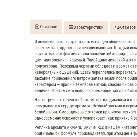
Описание
Характеристики
Отзывов 
Импульсивность и страстность испанцев общеизвестны.
сочетается с гордостью и независимостью. Каждый испа
зажигательном фламенко или знаменитой корриде, но и 
цвет настроения — красный. Такой динамический и в т
полуострова. Похожими чертами обладает и аромат от п
невероятных ощущений. Здесь переплелись поразительн
дыхание принесенного ветром запаха земли после оби
характером — яркой и темпераментной, способной без ос
величие. Поэтому его выбор современной «акулой бизн
Нас встречают капельки бергамота с кардамоном и от
раскрывается сердце аромата. Нежный жасмин и скром
белой лилии. Смородиновые оттенки привносят легкост
одновременно освежает и успокаивает, как приятный в
Реплика аромата ARMAND BASI IN RED в нашем интернет
оригинальной формуле производителя, при этом цена ф