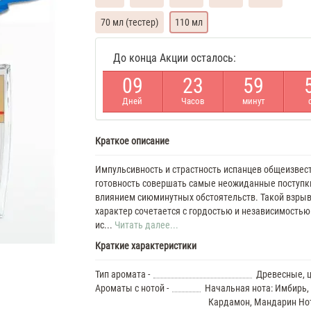
70 мл (тестер)
110 мл
Armand
До конца Акции осталось:
Basi
In
0
9
2
3
5
9
Red
Духи
Дней
Часов
минут
женские
масляные
7
Краткое описание
ML
Armand
Basi
Импульсивность и страстность испанцев общеизвест
In
готовность совершать самые неожиданные поступк
Red
влиянием сиюминутных обстоятельств. Такой взры
35
характер сочетается с гордостью и независимость
ML
ис...
Читать далее...
Духи
Краткие характеристики
женские
Armand
Basi
Тип аромата -
Древесные, 
In
Ароматы с нотой -
Начальная нота: Имбирь,
Red
Кардамон, Мандарин Нот
37