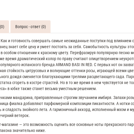
70
ML
Духи
женские
тестер
Armand
(0)
Вопрос - ответ (0)
Basi
In
 Как и готовность совершать самые неожиданные поступки под влиянием 
Red
нец знает себе цену и умеет постоять за себя. Самобытность культуры эт
Духи
в особом отношении к красному цвету. Перефразируя популярную песню мож
женские
о же время драматический колор по праву считают олицетворением неукро
110
опулярного испанского бренда ARMAND BASI IN RED. С первых нот он захв
ML
ая стойкость цитрусовых и волнующие оттенки росы, играющей всеми цве
льного дождя сменяется благоухающими трелями расцветающего сада. Па
татка сгореть в костре страстей. Но в то же время в нем чувствуется не т
еса» в юбке также станет весьма уместным решением.
тенками мандарина, приправленные строгим звучанием имбиря. Запахи роз
ница фиалка добавляют парфюмерной композиции пикантности. А нотки 
ь и сладость знойного лета. А гармоничный аккорд, исполненный мхом и м
ечерний ветерок.
-магазине — это возможность оценить все основные ноты прекрасного пар
лакона значительно ниже.