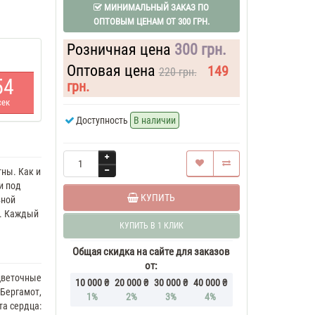
МИНИМАЛЬНЫЙ ЗАКАЗ ПО
ОПТОВЫМ ЦЕНАМ ОТ 300 ГРН.
Розничная цена
300 грн.
Оптовая цена
149
220 грн.
5
4
грн.
сек
Доступность
В наличии
ны. Как и
и под
КУПИТЬ
вной
ю. Каждый
КУПИТЬ В 1 КЛИК
Общая скидка на сайте для заказов
от:
цветочные
10 000 ₴
20 000 ₴
30 000 ₴
40 000 ₴
 Бергамот,
1%
2%
3%
4%
а сердца: