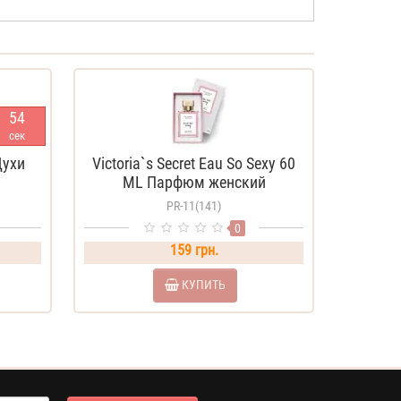
5
4
сек
Духи
Victoria`s Secret Eau So Sexy 60
ML Парфюм женский
PR-11(141)
0
159 грн.
КУПИТЬ