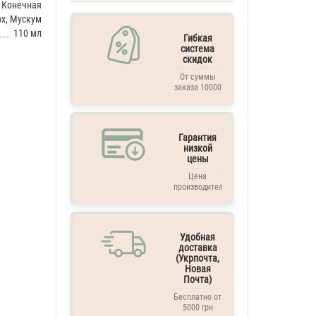
 Конечная
ох, Мускум
110 мл
Гибкая
система
скидок
От суммы
заказа 10000
грн. и выше
Гарантия
низкой
цены
Цена
производителя
Удобная
доставка
(Укрпочта,
Новая
Почта)
Бесплатно от
5000 грн