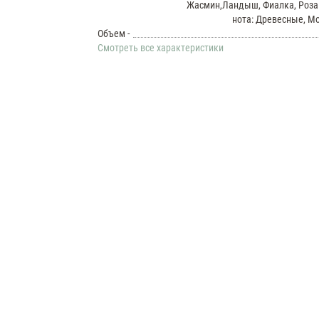
Жасмин,Ландыш, Фиалка, Роза
ML
нота: Древесные, М
Духи
Объем -
женские
Смотреть все характеристики
Armand
Basi
In
Red
60
ML
Парфюм
женский
Armand
Basi
In
Red
70
ML
Духи
женские
Armand
Basi
In
Red