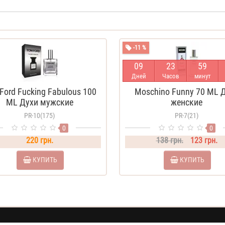
-11 %
0
9
2
3
5
9
Дней
Часов
минут
Ford Fucking Fabulous 100
Moschino Funny 70 ML 
ML Духи мужские
женские
PR-10(175)
PR-7(21)
0
0
220 грн.
138 грн.
123 грн.
КУПИТЬ
КУПИТЬ