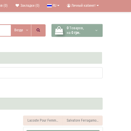
в (0)
Закладки (0)
RU
Личный кабинет
0
Tоваров,
Везде
на
0 грн.
Lacoste Pour Femme Духи женские 110 ML
Salvatore Ferragamo Incanto Shine Духи ж