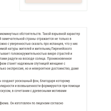
сиюминутных обстоятельств. Такой взрывной характер
ой замечательной страны отражается не только в
но с уверенностью сказать про испанцев, что у них
тимой натуры жителей и жительниц Пиренейского
атывает головокружительностью вихря страстей и
тами радуги на восходе солнца. Проникновенное
рфюм станет надежным спутницей женщине с
олько экспрессия, но и невероятное достоинство, даже
ы создают роскошный фон, благодаря которому
солидности и возвышенности формируются при помощи
ускусом, в сочетании с древесными мотивами
фюма. Он изготовлен по лицензии согласно