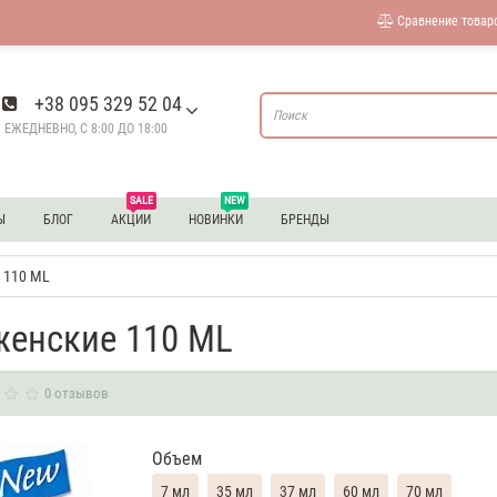
Сравнение товаро
+38 095 329 52 04
ЕЖЕДНЕВНО, С 8:00 ДО 18:00
SALE
NEW
Ы
БЛОГ
АКЦИИ
НОВИНКИ
БРЕНДЫ
е 110 ML
 женские 110 ML
0 отзывов
Объем
7 мл
35 мл
37 мл
60 мл
70 мл