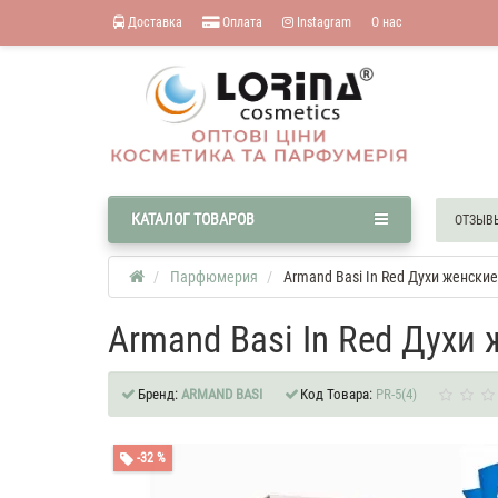
Доставка
Оплата
Instagram
О нас
КАТАЛОГ ТОВАРОВ
ОТЗЫВ
Парфюмерия
Armand Basi In Red Духи женски
Armand Basi In Red Духи
Бренд:
ARMAND BASI
Код Товара:
PR-5(4)
-32 %