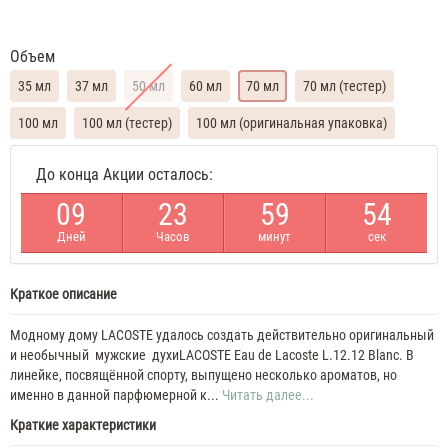
Объем
35 мл
37 мл
50 мл
60 мл
70 мл
70 мл (тестер)
100 мл
100 мл (тестер)
100 мл (оригинальная упаковка)
Lacoste
До конца Акции осталось:
L.12.12
Blanc
0
9
2
3
5
9
5
4
35
ML
Дней
Часов
минут
сек
Духи
мужские
Lacoste
L.12.12
Краткое описание
Blanc
37
Модному дому LACOSTE удалось создать действительно оригинальный
ML
и необычный мужские духиLACOSTE Eau de Lacoste L.12.12 Blanc. В
Духи
линейке, посвящённой спорту, выпущено несколько ароматов, но
мужские
именно в данной парфюмерной к...
Читать далее...
Lacoste
Краткие характеристики
L.12.12