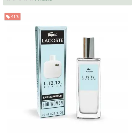
-11 %