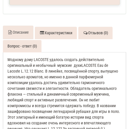
ML
Туалетная
вода
мужская
Описание
Характеристики
Отзывов (0)
Вопрос - ответ (0)
Модному дому LACOSTE удалось создать действительно
оригинальный и необычный мужские духиLACOSTE Eau de
Lacoste L.12.12 Blanc. В линейке, посвящённой спорту, выпущено
несколько ароматов, но именно в данной парфюмерной
композиции удалось достичь удивительно гармоничного
сочетания свежести и элегантности. Обладатель оригинального
флакона — стильный и динамичный современный мужчина,
любящий спорт и активные развлечения. Он не любит
компромиссы и всегда стремится одержать победу. В названии
зашифровано посвящение легендарной рубашке для игры в поло.
Этот элитарный и имеющий богатую истории вид спорта
вдохновил на создание очень интересного и впечатляющего
решения. Что означает L.12.12? За заглавной литерой (L)