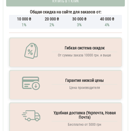
КУПИТЬ В 1 КЛИК
мужские
тестер
Lacoste
Общая скидка на сайте для заказов от:
L.12.12
10 000 ₴
20 000 ₴
30 000 ₴
40 000 ₴
Blanc
1%
2%
3%
4%
100
ML
Духи
мужские
Lacoste
Гибкая система скидок
L.12.12
От суммы заказа 10000 грн. и выше
Blanc
Духи
мужские
тестер
Гарантия низкой цены
100
ML
Цена производителя
Lacoste
Eau
De
Lacoste
Удобная доставка (Укрпочта, Новая
L.12.12
Почта)
Blanc
Бесплатно от 5000 грн
100