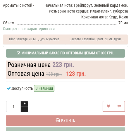
Blanc
Ароматы с нотой -
Начальная нота: Грейпфрут, Зеленый кардамон,
Духи
Розмарин Нота сердца: Иланг-иланг, Тубероза
мужские
Конечная нота: Кедр, Кожа
50
Объем -
70 мл
ML
Lacoste
Смотреть все характеристики
L.12.12
Blanc
Dior Sauvage 70 ML Духи мужские
Lacoste Essential Sport 70 ML Духи мужс
60
ML
МИНИМАЛЬНЫЙ ЗАКАЗ ПО ОПТОВЫМ ЦЕНАМ ОТ 300 ГРН.
Парфюм
мужской
Lacoste
Розничная цена
223 грн.
L.12.12
Blanc
Оптовая цена
123 грн.
138 грн.
70
ML
Доступность
В наличии
Духи
мужские
Lacoste
L.12.12
Blanc
70
КУПИТЬ
ML
Духи