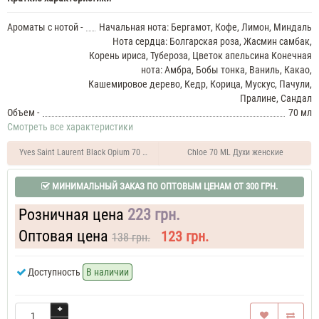
Духи
женские
Ароматы с нотой -
Начальная нота: Бергамот, Кофе, Лимон, Миндаль
тестер
Carolina
Нота сердца: Болгарская роза, Жасмин самбак,
Herrera
Корень ириса, Тубероза, Цветок апельсина Конечная
Good
нота: Амбра, Бобы тонка, Ваниль, Какао,
Girl
Кашемировое дерево, Кедр, Корица, Мускус, Пачули,
35
Пралине, Сандал
ML
Объем -
70 мл
Духи
Смотреть все характеристики
женские
Carolina
Herrera
Yves Saint Laurent Black Opium 70 ML Духи женские
Chloe 70 ML Духи женские
Good
Girl
МИНИМАЛЬНЫЙ ЗАКАЗ ПО ОПТОВЫМ ЦЕНАМ ОТ 300 ГРН.
37
ML
Розничная цена
223 грн.
Духи
женские
Оптовая цена
123 грн.
138 грн.
Carolina
Herrera
Доступность
В наличии
Good
Girl
Духи
женские