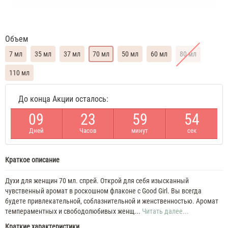
Объем
7 мл
35 мл
37 мл
70 мл
50 мл
60 мл
80 мл
110 мл
Carolina
До конца Акции осталось:
Herrera
Good
0
9
2
3
5
9
5
4
Girl
Духи
Дней
Часов
минут
сек
женские
масляные
7
Краткое описание
ML
Carolina
Herrera
Духи для женщин 70 мл. спрей. Открой для себя изысканный
Good
чувственный аромат в роскошном флаконе с Good Girl. Вы всегда
Girl
будете привлекательной, соблазнительной и женственностью. Аромат
70
темпераментных и свободолюбивых женщ...
Читать далее...
ML
Краткие характеристики