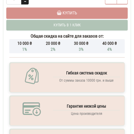
50
ML
Carolina
КУПИТЬ
Herrera
Good
КУПИТЬ В 1 КЛИК
Girl
60
Общая скидка на сайте для заказов от:
ML
10 000 ₴
20 000 ₴
30 000 ₴
40 000 ₴
Парфюм
1%
2%
3%
4%
женский
Carolina
Herrera
Good
Girl
Гибкая система скидок
70
От суммы заказа 10000 грн. и выше
ML
Духи
женские
Carolina
Гарантия низкой цены
Herrera
Good
Цена производителя
Girl
Парфюмированная
вода