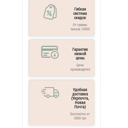
Гибкая
система
скидок
От суммы
заказа 10000
грн. и выше
Гарантия
низкой
цены
Цена
производителя
Удобная
доставка
(Укрпочта,
Новая
Почта)
Бесплатно от
5000 грн