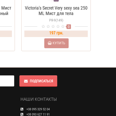
L Мист
Victoria's Secret Very sexy sea 250
нный
ML Мист для тела
парфюмированный
PR-9(149)
0
197 грн.
КУПИТЬ
ПОДПИСАТЬСЯ
НАШИ КОНТАКТЫ
+38 095 329 52 04
+38 093 627 11 91