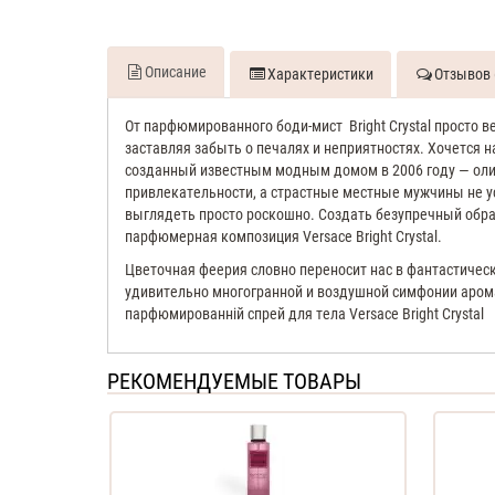
Описание
Характеристики
Отзывов 
От парфюмированного боди-мист Bright Crystal просто в
заставляя забыть о печалях и неприятностях. Хочется 
созданный известным модным домом в 2006 году — олиц
привлекательности, а страстные местные мужчины не 
выглядеть просто роскошно. Создать безупречный обр
парфюмерная композиция
V
ersace Bright Crystal.
Цветочная феерия словно переносит нас в фантастичес
удивительно многогранной и воздушной симфонии аромат
парфюмированній спрей для тела Versace Bright Crystal
РЕКОМЕНДУЕМЫЕ ТОВАРЫ