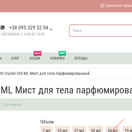
Сравнение товаро
+38 095 329 52 04
ЕЖЕДНЕВНО, С 8:00 ДО 18:00
SALE
NEW
Ы
БЛОГ
АКЦИИ
НОВИНКИ
БРЕНДЫ
ight Crystal 250 ML Мист для тела парфюмированный
250 ML Мист для тела парфюмиро
0 отзывов
Объем
7 мл
35 мл
37 мл
50 мл
60 мл
70 