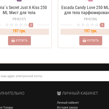
парфюмированный
ria`s Secret Just A Kiss 250
Escada Candy Love 250 M
ML Мист для тела
для тела парфюмирова
парфюмированный
PR-9(137)
PR-9(186)
0
0
197 грн.
197 грн.
КУПИТЬ
КУПИТЬ
ЛНИТЕЛЬНО
ЛИЧНЫЙ КАБИНЕТ
Личный кабинет
ые Товары
История заказа