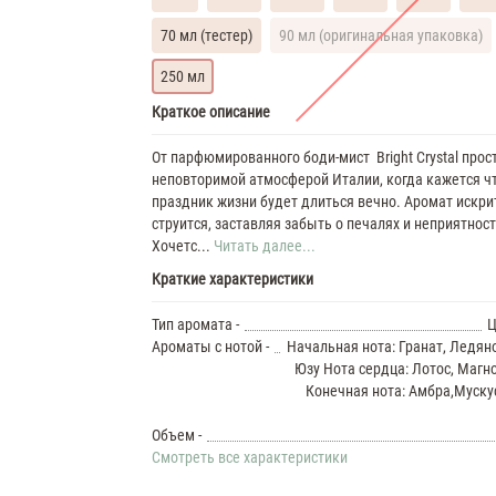
70 мл (тестер)
90 мл (оригинальная упаковка)
250 мл
Versace
Краткое описание
Bright
Crystal
От парфюмированного боди-мист Bright Crystal прос
Духи
неповторимой атмосферой Италии, когда кажется ч
женские
праздник жизни будет длиться вечно. Аромат искри
масляные
струится, заставляя забыть о печалях и неприятност
7
Хочетс...
Читать далее...
ML
Versace
Краткие характеристики
Bright
Crystal
Тип аромата -
Ц
35
Ароматы с нотой -
Начальная нота: Гранат, Ледян
ML
Юзу Нота сердца: Лотос, Магн
Духи
Конечная нота: Амбра,Муску
женские
Versace
Bright
Объем -
Crystal
Смотреть все характеристики
37
ML