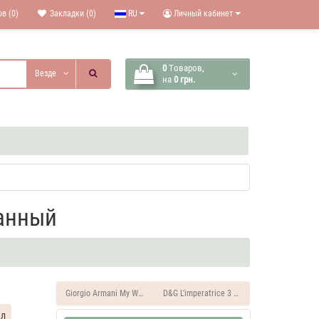
в (0)
Закладки (0)
RU
Личный кабинет
0
Tоваров,
Везде
на
0 грн.
ванный
Giorgio Armani My Way 250 ML Мист для тела парфюмированный
D&G L'imperatrice 3 250 M
мл