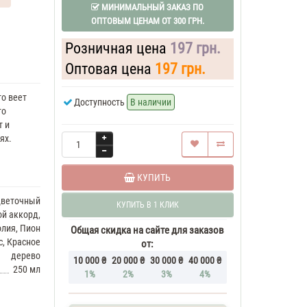
МИНИМАЛЬНЫЙ ЗАКАЗ ПО
ОПТОВЫМ ЦЕНАМ ОТ 300 ГРН.
Розничная цена
197 грн.
Оптовая цена
197 грн.
то веет
Доступность
В наличии
то
т и
ях.
КУПИТЬ
веточный
КУПИТЬ В 1 КЛИК
ой аккорд,
олия, Пион
Общая скидка на сайте для заказов
с, Красное
от:
дерево
10 000 ₴
20 000 ₴
30 000 ₴
40 000 ₴
250 мл
1%
2%
3%
4%