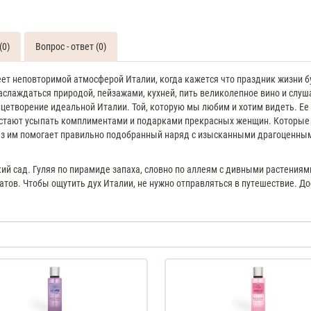
Bright
Crystal
70
ML
(0)
Вопрос - ответ (0)
Духи
женские
еет неповторимой атмосферой Италии, когда кажется что праздник жизни бу
тестер
наслаждаться природой, пейзажами, кухней, пить великолепное вино и слу
Versace
етворение идеальной Италии. Той, которую мы любим и хотим видеть. Ее
Bright
устают усыпать комплиментами и подарками прекрасных женщин. Которые з
Crystal
аз им помогает правильно подобранный наряд с изысканными драгоценны
90
ML
кий сад. Гуляя по пирамиде запаха, словно по аллеям с дивными растени
Туалетная
ов. Чтобы ощутить дух Италии, не нужно отправляться в путешествие. Дос
вода
женская
Versace
Bright
Crystal
250
ML
Мист
для
тела