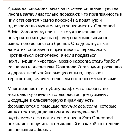
Ароматы
 способны вызывать очень сильные чувства. 
Иногда
 запахи
 настолько поражают, что привязанность к 
ним становится чем-то похожей на приятную и 
одновременно мучительную зависимость. 
Gourmand 
Addict Zara для мужчин 
— это удивительная и 
невероятно мощная парфюмерная композиция от 
известного испанского бренда. Она действует как 
наркотик, соблазняя и притягивая с первых 
нот
. 
Противиться бесполезно, а если поддаться 
нахлынувшим чувствам, можно навсегда стать “рабом” 
ее шарма и энергетики. 
Gourmand Zara
 звучит роскошно 
и дорого, необычайно эмоционально, поражает 
терпкостью, величественными восточными мотивами.
Многогранность и глубину парфюма способны по 
достоинству оценить только настоящие гурманы. 
Входящие в ольфакторную пирамиду ноты 
формируются с помощью 
пахучих веществ
, которые 
являются традиционными для 
натуральной 
парфюмерии
. Но вот их сочетание в 
Zara Gourmand
позволяет получить неожиданный и в какой-то степени 
опьяняющий эффект: