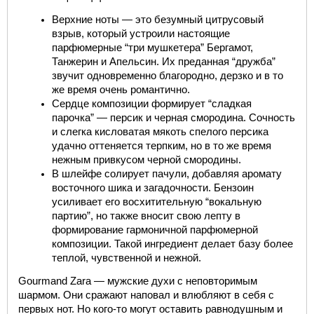
Верхние ноты — это безумный цитрусовый 
взрыв, который устроили настоящие 
парфюмерные “три мушкетера” Бергамот, 
Танжерин и Апельсин. Их преданная “дружба” 
звучит одновременно благородно, дерзко и в то 
же время очень романтично. 
Сердце композиции формирует “сладкая 
парочка” — персик и черная смородина. Сочность 
и слегка кисловатая мякоть спелого персика 
удачно оттеняется терпким, но в то же время 
нежным привкусом черной смородины. 
В шлейфе солирует пачули, добавляя аромату 
восточного шика и загадочности. Бензоин 
усиливает его восхитительную “вокальную 
партию”, но также вносит свою лепту в 
формирование гармоничной парфюмерной 
композиции. Такой ингредиент делает базу более 
теплой, чувственной и нежной.
Gourmand Zara — мужские 
духи с неповторимым 
шармом. Они сражают наповал и влюбляют в себя с 
первых нот. Но кого-то могут оставить равнодушным и 