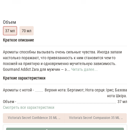
Объем
37 мл
70 мл
Zara
Краткое описание
Gourmand
Leather
Ароматы способны вызывать очень сильные чувства. Иногда запахи
35
настолько поражают, что привязанность к ним становится чем-то
ML
похожей на приятную и одновременно мучительную зависимость.
Духи
Gourmand Addict Zara для мужчин — э...
Читать далее...
мужские
Zara
Краткие характеристики
Gourmand
Leather
Ароматы с нотой -
Верхня нота: Бергамот; Нота серця: Ірис; Базова
37
нота Шкіра.
ML
Объем -
37 мл
Духи
Смотреть все характеристики
мужские
Zara
Victoria’s Secret Confidence 35 ML Духи унисекс
Victoria's Secret Compassion 35 ML Духи 
Gourmand
Leather