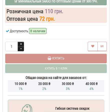
МИНИМАЛЬНЫЙ ЗАКАЗ ПО ОПТОВЫМ ЦЕНАМ ОТ 300 ГРН.
70
ML
Розничная цена
110 грн.
Духи
мужские
Оптовая цена
72 грн.
Доступность
В наличии
КУПИТЬ
КУПИТЬ В 1 КЛИК
Общая скидка на сайте для заказов от:
10 000 ₴
20 000 ₴
30 000 ₴
40 000 ₴
1%
2%
3%
4%
Гибкая система скидок