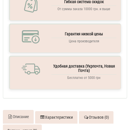
70
Гибкая система скидок
ML
От суммы заказа 10000 грн. и выше
Духи
женские
Victoria`s
Secret
Just
Гарантия низкой цены
A
Kiss
Цена производителя
Духи
женские
110
ML
Удобная доставка (Укрпочта, Новая
Victoria`s
Почта)
Secret
Бесплатно от 5000 грн
Just
A
Kiss
250
ML
Мист
для
Описание
Характеристики
Отзывов (0)
тела
парфюмированный