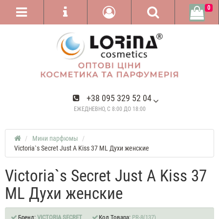
0
+38 095 329 52 04
ЕЖЕДНЕВНО, С 8:00 ДО 18:00
Мини парфюмы
Victoria`s Secret Just A Kiss 37 ML Духи женские
Victoria`s Secret Just A Kiss 37
ML Духи женские
Бренд:
VICTORIA SECRET
Код Товара:
PR-8(137)