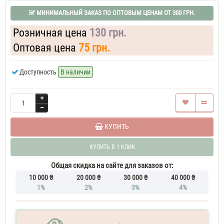
Духи
МИНИМАЛЬНЫЙ ЗАКАЗ ПО ОПТОВЫМ ЦЕНАМ ОТ 300 ГРН.
женские
Victoria`s
Secret
Розничная цена
130 грн.
Just
A
Оптовая цена
75 грн.
Kiss
37
Доступность
В наличии
ML
Духи
женские
Victoria`s
Secret
Just
A
КУПИТЬ
Kiss
50
КУПИТЬ В 1 КЛИК
ML
Духи
Общая скидка на сайте для заказов от:
женские
Victoria`s
10 000 ₴
20 000 ₴
30 000 ₴
40 000 ₴
Secret
1%
2%
3%
4%
Just
A
Kiss