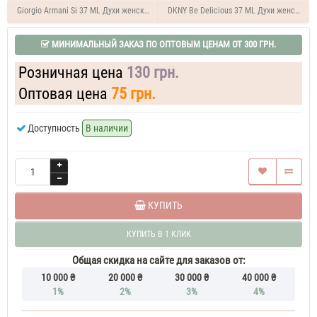
35
Giorgio Armani Si 37 ML Духи женские
DKNY Be Delicious 37 ML Духи женские
ML
Духи
МИНИМАЛЬНЫЙ ЗАКАЗ ПО ОПТОВЫМ ЦЕНАМ ОТ 300 ГРН.
женские
Giorgio
Armani
Розничная цена
130 грн.
Acqua
Di
Оптовая цена
75 грн.
Gioia
37
Доступность
В наличии
ML
Духи
женские
Giorgio
Armani
Acqua
КУПИТЬ
Di
Gioia
КУПИТЬ В 1 КЛИК
Духи
женские
Общая скидка на сайте для заказов от:
50
10 000 ₴
20 000 ₴
30 000 ₴
40 000 ₴
ML
Giorgio
1%
2%
3%
4%
Armani
Acqua