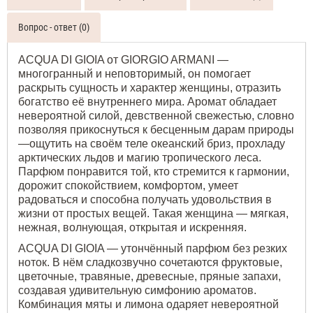
женские
тестер
Giorgio
Вопрос - ответ (0)
Armani
Acqua
ACQUA DI GIOIA от GIORGIO ARMANI —
Di
многогранный и неповторимый, он помогает
Gioia
раскрыть сущность и характер женщины, отразить
Духи
богатство её внутреннего мира. Аромат обладает
женские
невероятной силой, девственной свежестью, словно
110
позволяя прикоснуться к бесценным дарам природы
ML
—ощутить на своём теле океанский бриз, прохладу
арктических льдов и магию тропического леса.
Парфюм понравится той, кто стремится к гармонии,
дорожит спокойствием, комфортом, умеет
радоваться и способна получать удовольствия в
жизни от простых вещей. Такая женщина — мягкая,
нежная, волнующая, открытая и искренняя.
ACQUA DI GIOIA — утончённый парфюм без резких
ноток. В нём сладкозвучно сочетаются фруктовые,
цветочные, травяные, древесные, пряные запахи,
создавая удивительную симфонию ароматов.
Комбинация мяты и лимона одаряет невероятной