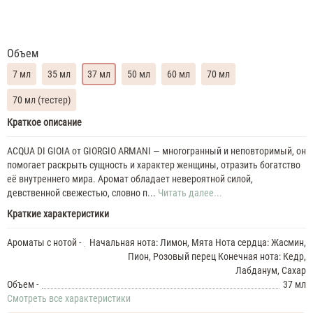
Объем
7 мл
35 мл
37 мл
50 мл
60 мл
70 мл
70 мл (тестер)
Giorgio
Краткое описание
Armani
Acqua
ACQUA DI GIOIA от GIORGIO ARMANI — многогранный и неповторимый, он
Di
помогает раскрыть сущность и характер женщины, отразить богатство
Gioia
её внутреннего мира. Аромат обладает невероятной силой,
Духи
девственной свежестью, словно п...
Читать далее...
женские
Краткие характеристики
масляные
7
Ароматы с нотой -
Начальная нота: Лимон, Мята Нота сердца: Жасмин,
ML
Giorgio
Пион, Розовый перец Конечная нота: Кедр,
Armani
Лабданум, Сахар
Acqua
Объем -
37 мл
Di
Смотреть все характеристики
Gioia