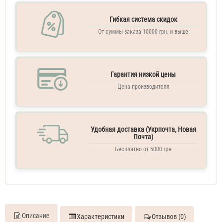
60
ML
Гибкая система скидок
Парфюм
От суммы заказа 10000 грн. и выше
женский
Givenchy
Ange
ou
Demon
Гарантия низкой цены
Le
Secret
Цена производителя
70
ML
Духи
женские
Удобная доставка (Укрпочта, Новая
Givenchy
Почта)
Ange
Бесплатно от 5000 грн
ou
Demon
Le
Secret
70
ML
Духи
Описание
Характеристики
Отзывов (0)