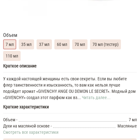
Объем
7 мл
35 мл
37 мл
60 мл
70 мл
70 мл (тестер)
110 мл
Givenchy
Краткое описание
Ange
ou
У каждой настоящей женщины есть свои секреты. Если вы любите
Demon
флер таинственности и изысканность, то вам как нельзя лучше
Le
подойдет аромат «GIVENCHY ANGE OU DEMON LE SECRET». Модный дом
Secret
«GIVENCHY» создал этот парфюм как вз...
Читать далее...
Духи
Краткие характеристики
женские
масляные
Объем -
7 мл
7
Духи на масляной основе -
Масляные
ML
Givenchy
Смотреть все характеристики
Ange