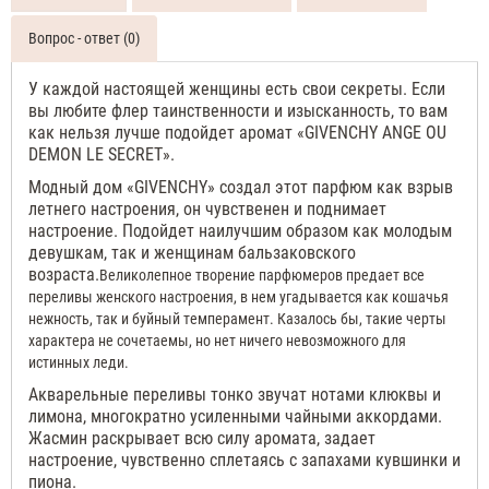
женские
тестер
Givenchy
Вопрос - ответ (0)
Ange
ou
У каждой настоящей женщины есть свои секреты. Если
Demon
вы любите флер таинственности и изысканность, то вам
Le
как нельзя лучше подойдет аромат «
GIVENCHY
ANGE
OU
Secret
DEMON
LE
SECRET
».
Духи
женские
Модный дом «
GIVENCHY
» создал этот парфюм как взрыв
110
летнего настроения, он чувственен и поднимает
ML
настроение. Подойдет наилучшим образом как молодым
девушкам, так и женщинам бальзаковского
возраста.
Великолепное творение парфюмеров предает все
переливы женского настроения, в нем угадывается как кошачья
нежность, так и буйный темперамент. Казалось бы, такие черты
характера не сочетаемы, но нет ничего невозможного для
истинных леди.
Акварельные переливы тонко звучат нотами клюквы и
лимона, многократно усиленными чайными аккордами.
Жасмин раскрывает всю силу аромата, задает
настроение, чувственно сплетаясь с запахами кувшинки и
пиона.