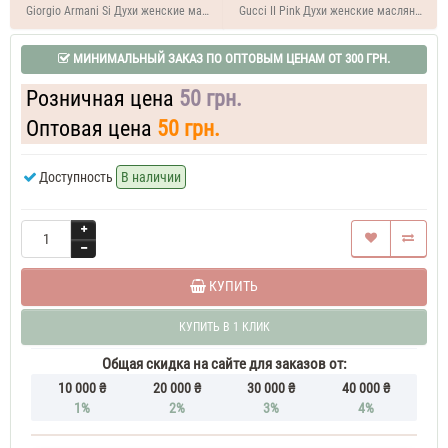
ou
Giorgio Armani Si Духи женские масляные 7 ML
Gucci II Pink Духи женские масляные 7 
Demon
Le
МИНИМАЛЬНЫЙ ЗАКАЗ ПО ОПТОВЫМ ЦЕНАМ ОТ 300 ГРН.
Secret
35
Розничная цена
50 грн.
ML
Духи
Оптовая цена
50 грн.
женские
Givenchy
Ange
Доступность
В наличии
ou
Demon
Le
Secret
37
ML
КУПИТЬ
Духи
женские
КУПИТЬ В 1 КЛИК
Givenchy
Ange
Общая скидка на сайте для заказов от:
ou
10 000 ₴
20 000 ₴
30 000 ₴
40 000 ₴
Demon
1%
2%
3%
4%
Le
Secret