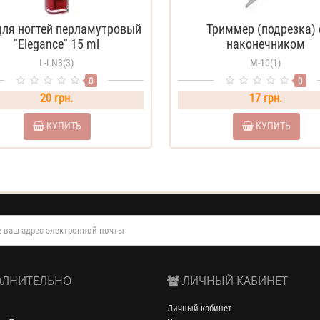
для ногтей перламутровый
Триммер (подрезка) 
"Elegance" 15 ml
наконечником
L-LN3(3)
М-10(1)
0
0
20 грн.
17 грн.
КУПИТЬ
КУПИТЬ
ЛНИТЕЛЬНО
ЛИЧНЫЙ КАБИНЕТ
Личный кабинет