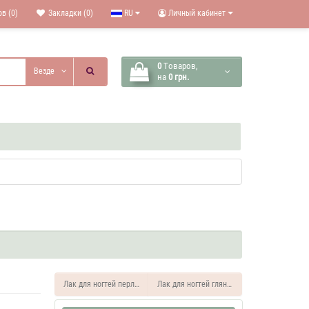
в (0)
Закладки (0)
RU
Личный кабинет
0
Tоваров,
Везде
на
0 грн.
Лак для ногтей перламутровый "Нежный шёлк" 13 мл.
Лак для ногтей глянцевый "Нежный шёлк" 1