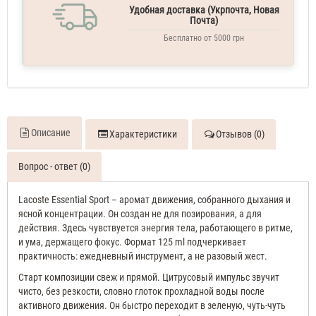
вода
Удобная доставка (Укрпочта, Новая
мужская
Почта)
125
Бесплатно от 5000 грн
ml
Описание
Характеристики
Отзывов (0)
Вопрос - ответ (0)
Lacoste Essential Sport – аромат движения, собранного дыхания и
ясной концентрации. Он создан не для позирования, а для
действия. Здесь чувствуется энергия тела, работающего в ритме,
и ума, держащего фокус. Формат 125 ml подчеркивает
практичность: ежедневный инструмент, а не разовый жест.
Старт композиции свеж и прямой. Цитрусовый импульс звучит
чисто, без резкости, словно глоток прохладной воды после
активного движения. Он быстро переходит в зеленую, чуть-чуть