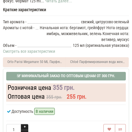
мужские
фокус. Формат 125 ml...
Читать далее...
Lacoste
Краткие характеристики
Essential
Sport
Тип аромата -
свежий, цитрусово-зеленый
Духи
Ароматы с нотой -
Начальная нота: бергамот, грейпфрут Нота сердца:
мужские
имбирь, можжевельник, зелень Конечная нота:
50
ветивер, мускус
ML
Lacoste
Объем -
125 мл (оригинальная упаковка)
Essential
Смотреть все характеристики
Sport
60
Orto Parisi Megamare 50 ML Парфюм унисекс
Chloé Парфюмированная вода женская 
ML
Парфюм
МИНИМАЛЬНЫЙ ЗАКАЗ ПО ОПТОВЫМ ЦЕНАМ ОТ 300 ГРН.
мужской
Lacoste
Essential
Розничная цена
355 грн.
Sport
70
Оптовая цена
255 грн.
355 грн.
ML
Духи
Доступность
В наличии
мужские
Lacoste
Essential
Sport