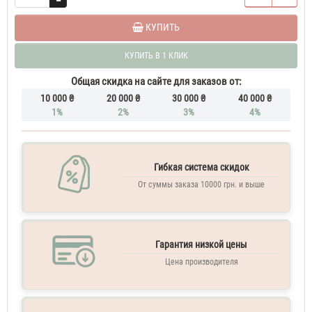
Духи
мужские
КУПИТЬ
тестер
70
КУПИТЬ В 1 КЛИК
ML
Lacoste
Essential
Общая скидка на сайте для заказов от:
Sport
10 000 ₴
20 000 ₴
30 000 ₴
40 000 ₴
100
1%
2%
3%
4%
ML
Духи
мужские
Lacoste
Essential
Гибкая система скидок
Sport
От суммы заказа 10000 грн. и выше
Духи
мужские
тестер
100
Гарантия низкой цены
ML
Lacoste
Цена производителя
Essential
Sport
Туалетная