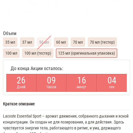
Объем
35 мл
37 мл
50 мл
60 мл
70 мл
70 мл (тестер)
100 мл
100 мл (тестер)
125 мл (оригинальная упаковка)
Lacoste
До конца Акции осталось:
Essential
Sport
2
6
0
9
1
6
0
4
35
ML
Дней
Часов
минут
сек
Духи
мужские
Lacoste
Essential
Краткое описание
Sport
37
Lacoste Essential Sport – аромат движения, собранного дыхания и ясной
ML
концентрации. Он создан не для позирования, а для действия. Здесь
Духи
чувствуется энергия тела, работающего в ритме, и ума, держащего