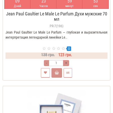
0
9
2
3
5
9
5
3
Дней
Часов
минут
сек
Jean Paul Gaultier Le Male Le Parfum Духи мужские 70
мл
PR-7(196)
Jean Paul Gaultier Le Male Le Parfum — глубокая и выразительная
интерпретация легендарной линейки Le..
0
138 грн.
123 грн.
-
+