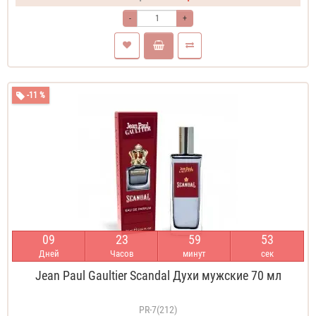
-
+
-11 %
0
9
2
3
5
9
5
3
Дней
Часов
минут
сек
Jean Paul Gaultier Scandal Духи мужские 70 мл
PR-7(212)