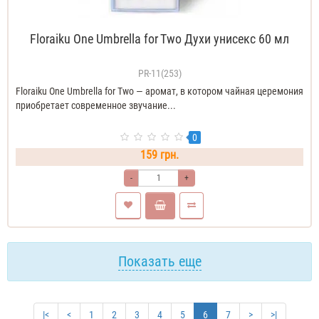
Floraiku One Umbrella for Two Духи унисекс 60 мл
PR-11(253)
Floraiku One Umbrella for Two — аромат, в котором чайная церемония
приобретает современное звучание...
0
159 грн.
-
+
Показать еще
|<
<
1
2
3
4
5
6
7
>
>|