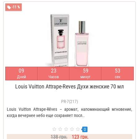
-11 %
0
9
2
3
5
9
5
3
Дней
Часов
минут
сек
Louis Vuitton Attrape-Reves Духи женские 70 мл
PR-7(217)
Louis Vuitton Attrape-Rêves – аромат, напоминающий мгновение,
когда вечернее небо еще сохраняет посл..
0
138 грн.
123 грн.