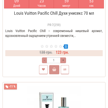
0
9
2
3
5
9
5
3
Дней
Часов
минут
сек
Louis Vuitton Pacific Chill Духи унисекс 70 мл
PR-7(259)
Louis Vuitton Pacific Chill – современный нишевый аромат,
вдохновленный ощущением утренней свежести,..
0
138 грн.
123 грн.
-
+
-11 %