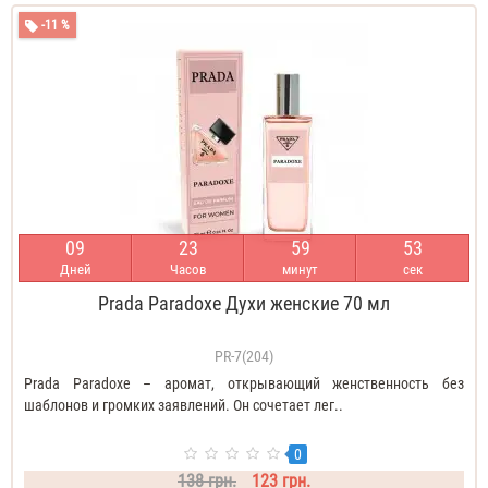
-11 %
0
9
2
3
5
9
5
3
Дней
Часов
минут
сек
Prada Paradoxe Духи женские 70 мл
PR-7(204)
Prada Paradoxe – аромат, открывающий женственность без
шаблонов и громких заявлений. Он сочетает лег..
0
138 грн.
123 грн.