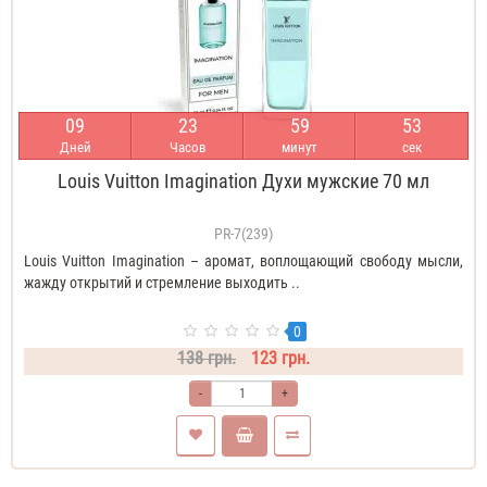
0
9
2
3
5
9
5
3
Дней
Часов
минут
сек
Louis Vuitton Imagination Духи мужские 70 мл
PR-7(239)
Louis Vuitton Imagination – аромат, воплощающий свободу мысли,
жажду открытий и стремление выходить ..
0
138 грн.
123 грн.
-
+