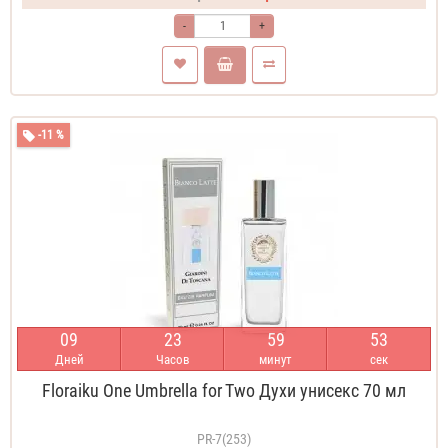
-
+
-11 %
0
9
2
3
5
9
5
3
Дней
Часов
минут
сек
Floraiku One Umbrella for Two Духи унисекс 70 мл
PR-7(253)