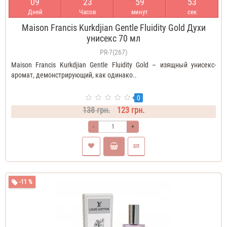
0
9
2
3
5
9
5
3
Дней
Часов
минут
сек
Maison Francis Kurkdjian Gentle Fluidity Gold Духи
унисекс 70 мл
PR-7(267)
Maison Francis Kurkdjian Gentle Fluidity Gold – изящный унисекс-
аромат, демонстрирующий, как одинако..
0
138 грн.
123 грн.
-
+
-11 %