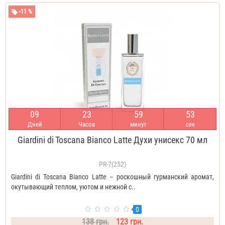
-11 %
0
9
2
3
5
9
5
3
Дней
Часов
минут
сек
Giardini di Toscana Bianco Latte Духи унисекс 70 мл
PR-7(252)
Giardini di Toscana Bianco Latte – роскошный гурманский аромат,
окутывающий теплом, уютом и нежной с..
0
138 грн.
123 грн.