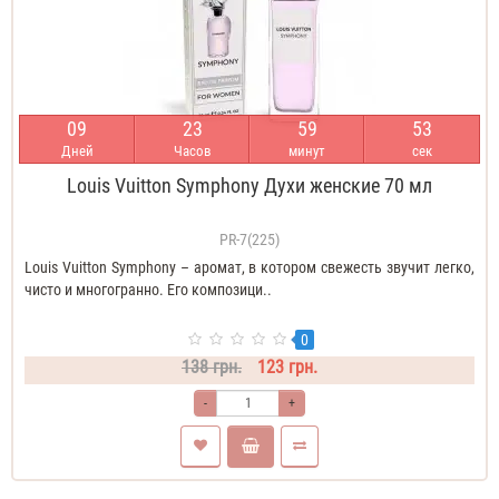
0
9
2
3
5
9
5
3
Дней
Часов
минут
сек
Louis Vuitton Symphony Духи женские 70 мл
PR-7(225)
Louis Vuitton Symphony – аромат, в котором свежесть звучит легко,
чисто и многогранно. Его композици..
0
138 грн.
123 грн.
-
+