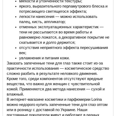
мягкости и утонченности текстуры;
яркого, выразительного перламутрового блеска и 
потрясающего светящегося эффекта;
легкости нанесения — можно использовать 
палец, кисть, аппликатор;
отменных эксплуатационных характеристик — 
тени не рассыпаются во время работы и 
равномерно ложатся, а декоративное покрытие не 
скатывается и долго держится;
отсутствия неприятного эффекта пересушивания 
век;
увлажнения и питания кожи.
Заказать запеченные тени для глаз
 также стоит из-за 
практичности использования — косметическое средство 
сложно разбить в результате неловкого движения. 
Кроме того, среди компонентов отсутствуют вредные 
вещества, что важно для женщин с чувствительной 
кожей. Применяются два метода нанесения — сухой и 
влажный. 
В интернет-магазине косметики и парфюмерии Lorina
можно 
недорого
 к
упить запеченные тени для глаз
оптом
или в розницу 
с доставкой по Украине
. Наши 
постоянные покупатели живут и работают в разных 