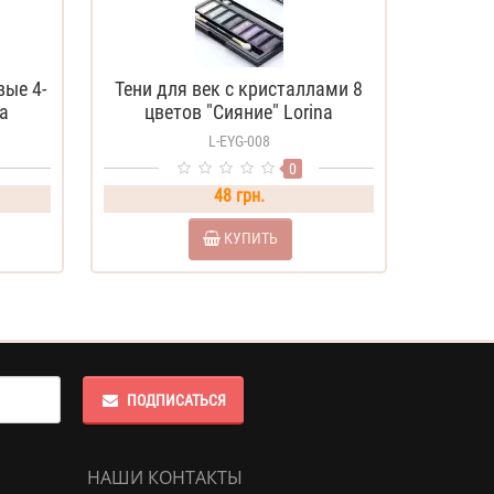
вые 4-
Тени для век с кристаллами 8
a
цветов "Сияние" Lorina
L-EYG-008
0
48 грн.
КУПИТЬ
ПОДПИСАТЬСЯ
НАШИ КОНТАКТЫ