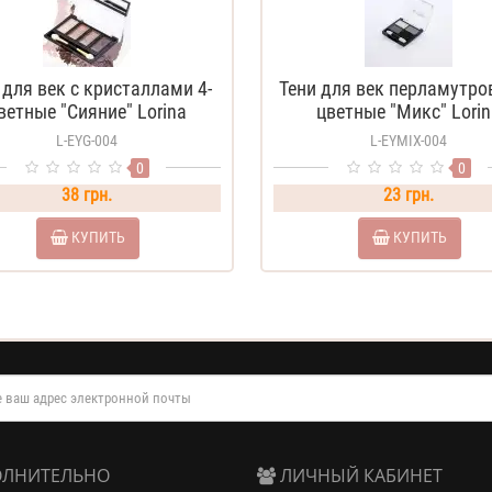
 для век с кристаллами 4-
Тени для век перламутро
ветные "Сияние" Lorina
цветные "Микс" Lorin
L-EYG-004
L-EYMIX-004
0
0
38 грн.
23 грн.
КУПИТЬ
КУПИТЬ
ЛНИТЕЛЬНО
ЛИЧНЫЙ КАБИНЕТ