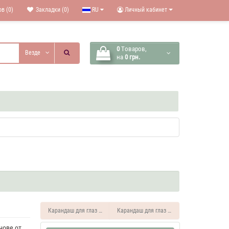
в (0)
Закладки (0)
RU
Личный кабинет
0
Tоваров,
Везде
на
0 грн.
Карандаш для глаз матовый "2 в 1" Lorina
Карандаш для глаз матовый Aristocrat
нове от