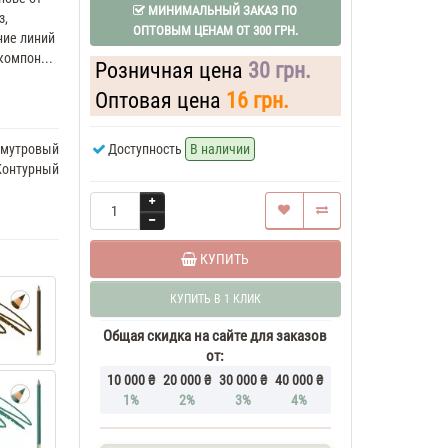
МИНИМАЛЬНЫЙ ЗАКАЗ ПО
з,
ОПТОВЫМ ЦЕНАМ ОТ 300 ГРН.
ние линий
омпон...
Розничная цена
30 грн.
Оптовая цена
16 грн.
мутровый
Доступность
В наличии
Контурный
КУПИТЬ
КУПИТЬ В 1 КЛИК
Общая скидка на сайте для заказов
от:
10 000 ₴
20 000 ₴
30 000 ₴
40 000 ₴
1%
2%
3%
4%