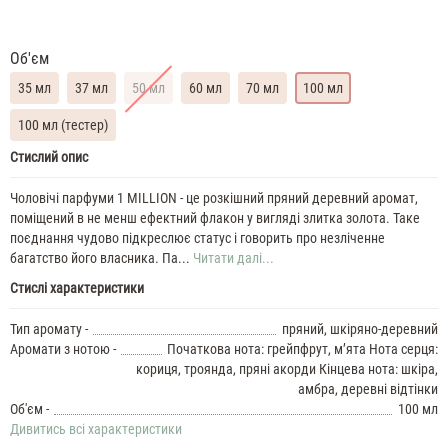
Об'єм
35 мл
37 мл
50 мл
60 мл
70 мл
100 мл
100 мл (тестер)
Paco
Стислий опис
Rabanne
1
Чоловічі парфуми 1 MILLION - це розкішний пряний деревний аромат,
Million
поміщений в не менш ефектний флакон у вигляді злитка золота. Таке
35
поєднання чудово підкреслює статус і говорить про незліченне
ML
багатство його власника. Па...
Читати далі...
Духи
Стислі характеристики
чоловічі
Paco
Rabanne
Тип аромату -
пряний, шкіряно-деревний
1
Аромати з нотою -
Початкова нота: грейпфрут, м’ята Нота серця:
Million
кориця, троянда, пряні акорди Кінцева нота: шкіра,
37
амбра, деревні відтінки
ML
Об'єм -
100 мл
Духи
Дивитись всі характеристики
чоловічі
Paco