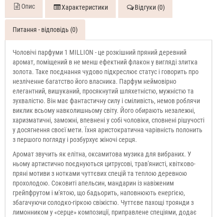
Опис
Характеристики
Відгуки (0)
Питання - відповідь (0)
Чоловічі парфуми 1 MILLION - це розкішний пряний деревний
аромат, поміщений в не менш ефектний флакон у вигляді злитка
золота. Таке поєднання чудово підкреслює статус і говорить про
незліченне багатство його власника. Парфум неймовірно
елегантний, вишуканий, просякнутий шляхетністю, мужністю та
зухвалістю. Він має фантастичну силу і сміливість, немов роблячи
виклик всьому навколишньому світу. Його обирають незалежні,
харизматичні, заможні, впевнені у собі чоловіки, сповнені рішучості
у досягнення своєї мети. Їхня аристократична чарівність полонить
з першого погляду і розбурхує жіночі серця.
Аромат звучить як елітна, оксамитова музика для вибраних. У
ньому артистично поєднуються цитрусові, трав'янисті, квітково-
пряні мотиви з нотками чуттєвих спецій та теплою деревною
прохолодою. Соковиті апельсин, мандарин із навіженим
грейпфрутом і м'ятою, що бадьорить, наповнюють енергією,
збагачуючи солодко-гіркою свіжістю. Чуттєве пахощі троянди з
лимонником у «серце» композиції, приправлене спеціями, додає