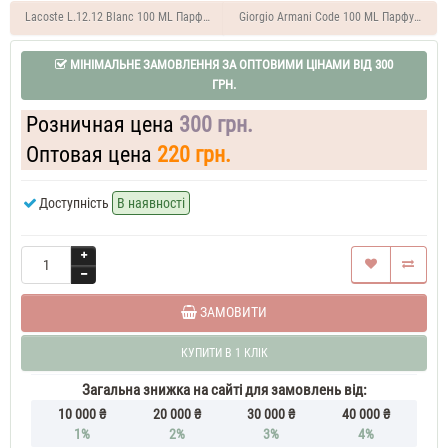
Rabanne
Lacoste L.12.12 Blanc 100 ML Парфуми чоловічі
Giorgio Armani Code 100 ML Парфуми чол
1
Million
МІНІМАЛЬНЕ ЗАМОВЛЕННЯ ЗА ОПТОВИМИ ЦІНАМИ ВІД 300
Духи
ГРН.
чоловічі
50
Розничная цена
300 грн.
ML
Paco
Rabanne
Оптовая цена
220 грн.
1
Million
Доступність
В наявності
60
ML
Парфум
чоловічий
Paco
Rabanne
1
ЗАМОВИТИ
Million
70
КУПИТИ В 1 КЛІК
ML
Духи
Загальна знижка на сайті для замовлень від:
чоловічі
10 000 ₴
20 000 ₴
30 000 ₴
40 000 ₴
тестер
Paco
1%
2%
3%
4%
Rabanne