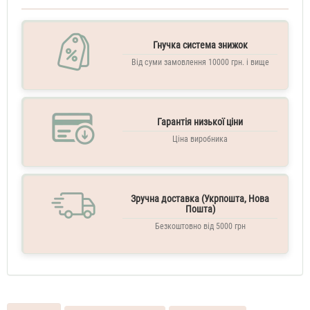
1
Million
100
Гнучка система знижок
ML
Від суми замовлення 10000 грн. і вище
Парфуми
чоловічі
Paco
Rabanne
1
Гарантія низької ціни
Million
Духи
Ціна виробника
чоловічі
тестер
100
ML
Paco
Зручна доставка (Укрпошта, Нова
Rabanne
Пошта)
1
Безкоштовно від 5000 грн
Million
Туалетна
вода
чоловіча
100
ML