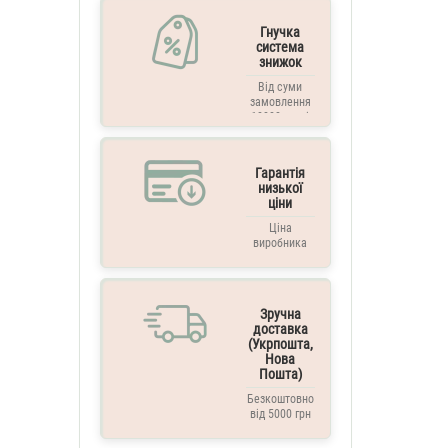
Гнучка
система
знижок
Від суми
замовлення
10000 грн. і
вище
Гарантія
низької
ціни
Ціна
виробника
Зручна
доставка
(Укрпошта,
Нова
Пошта)
Безкоштовно
від 5000 грн