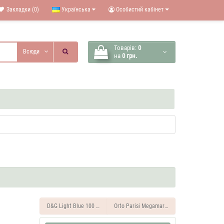
Закладки (0)
Українська
Особистий кабінет
Товарів:
0
Всюди
на
0 грн.
D&G Light Blue 100 ML Парфуми чоловічі
Orto Parisi Megamare 100 ML Парфуми чоло