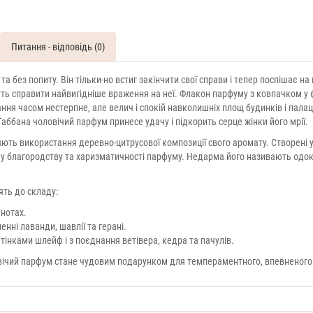
Питання - відповідь (0)
а без попиту. Він тільки-но встиг закінчити свої справи і тепер поспішає н
ть справити найвигідніше враження на неї. Флакон парфуму з ковпачком у 
вання часом нестерпне, але велич і спокій навколишніх площ будинків і пала
Габбана чоловічий парфум принесе удачу і підкорить серце жінки його мрії.
ть використання деревно-цитрусової композиції свого аромату. Створені у
у благородству та харизматичності парфуму. Недарма його називають одою
ть до складу:
 нотах.
нні лаванди, шавлії та герані.
тінками шлейф і з поєднання ветівера, кедра та пачулів.
вічий парфум стане чудовим подарунком для темпераментного, впевненого