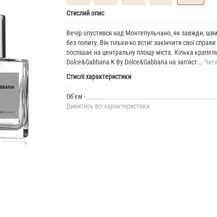
D&G
Стислий опис
K
By
Вечір опустився над Монтепульчано, як завжди, шв
Dolce&Gabbana
без попиту. Він тільки-но встиг закінчити свої справи 
35
поспішає на центральну площу міста. Кілька крапел
ML
Dolce&Gabbana K By Dolce&Gabbana на зап'яст...
Чита
Духи
Стислі характеристики
чоловічі
Dolce-
Gabbana
Об'єм -
K
Дивитись всі характеристики
By
37
ML
Духи
чоловічі
D&G
K
By
60
ML
Парфюм
чоловічий
D&G
K