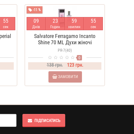
-11 %
5
4
0
9
2
3
5
9
5
4
сек
Днів
Годин
хвилин
сек
perial
Salvatore Ferragamo Incanto
Shine 70 ML Духи жіночі
PR-7(40)
0
138 грн.
123 грн.
ЗАМОВИТИ
ПІДПИСАТИСЬ