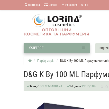
Доставка
Оплата
Instagram
О нас
КАТЕГОРІЇ
ВІДГУК
Парфумерія
D&G K By 100 ML Парфуми чоловіч
D&G K By 100 ML Парфуми
Бренд:
DOLCE&GABBANA
Модель:
PR-10(118)