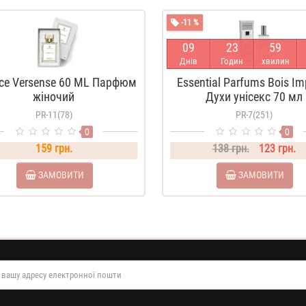
-11 %
0
9
2
3
5
9
Днів
Годин
хвилин
ce Versense 60 ML Парфюм
Essential Parfums Bois Im
жіночий
Духи унісекс 70 мл
PR-11(78)
PR-7(251)
0
0
159 грн.
138 грн.
123 грн.
ЗАМОВИТИ
ЗАМОВИТИ