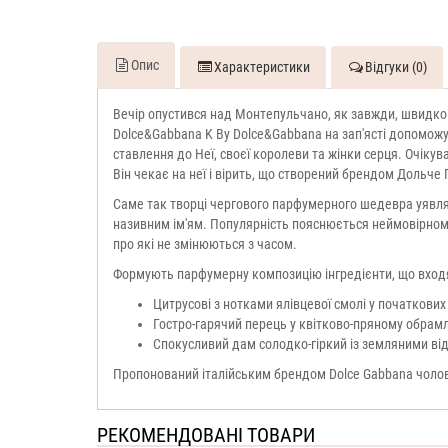
Опис
Характеристики
Відгуки (0)
Вечір опустився над Монтепульчано, як завжди, швидко т
Dolce&Gabbana K By Dolce&Gabbana на зап'ясті допоможу
ставлення до Неї, своєї королеви та жінки серця. Очіку
Він чекає на неї і вірить, що створений брендом Дольче 
Саме так творці чергового парфумерного шедевра уявляю
називним ім'ям. Популярність пояснюється неймовірном
про які не змінюються з часом.
Формують парфумерну композицію інгредієнти, що входя
Цитрусові з нотками ялівцевої смолі у початкових
Гостро-гарячий перець у квітково-пряному обрамле
Спокусливий дам солодко-гіркий із земляними від
Пропонований італійським брендом Dolce Gabbana чоло
РЕКОМЕНДОВАНІ ТОВАРИ