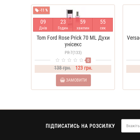
-11 %
0
9
2
3
5
9
5
4
Днів
Годин
хвилин
сек
Tom Ford Rose Prick 70 ML Духи
Versa
унісекс
PR-7(133)
0
138 грн.
123 грн.
ЗАМОВИТИ
ПІДПИСАТИСЬ НА РОЗСИЛКУ