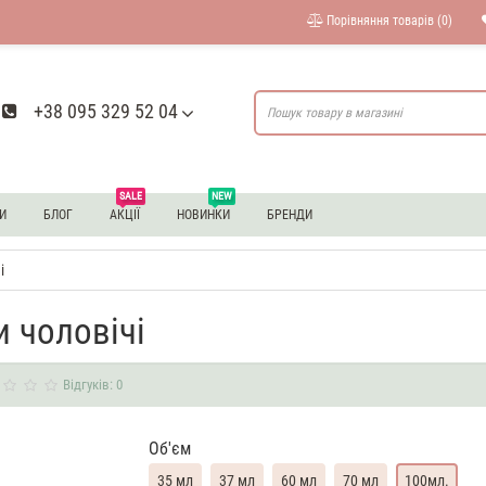
Порівняння товарів (0)
+38 095 329 52 04
SALE
NEW
И
БЛОГ
АКЦІЇ
НОВИНКИ
БРЕНДИ
і
 чоловічі
Відгуків: 0
Об'єм
35 мл
37 мл
60 мл
70 мл
100мл.