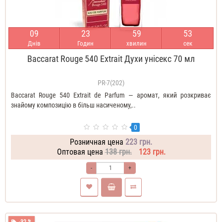
0
9
2
3
5
9
5
1
Днів
Годин
хвилин
сек
Baccarat Rouge 540 Extrait Духи унісекс 70 мл
PR-7(202)
Baccarat Rouge 540 Extrait de Parfum — аромат, який розкриває
знайому композицію в більш насиченому,..
0
Розничная цена
223 грн.
Оптовая цена
138 грн.
123 грн.
-
+
-32 %