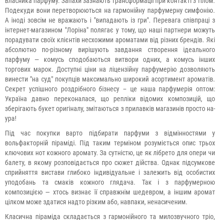
власника парфуму. Запахи зазнають трансформації при контакті з тілом.
Подекуди вони перетворюються на гармонійну парфумерну симфонію.
А іноді зовсім не вражають і "випадають із гри". Перевага співпраці з
інтернет-магазином "Лоріна" полягає у тому, що наші партнери можуть
порадувати своїх клієнтів несхожими ароматами від різних брендів. Які
абсолютно по-різному вирішують завдання створення ідеального
парфуму — комусь сподобаються витвори одних, а комусь інших
торгових марок. Доступні ціни на ліцензійну парфумерію дозволяють
винести "на суд" покупців максимально широкий асортимент ароматів.
Секрет успішного роздрібного бізнесу – це наша парфумерія оптом:
Україна давно переконалася, що репліки відомих композицій, що
зберігають букет оригіналу, змітаються з прилавків магазинів просто на-
ура!
Під час покупки варто підбирати парфуми з відмінностями у
вольфакторній піраміді. Під таким терміном розуміється опис трьох
ключових нот кожного аромату. За сутністю, це як лібрето для опери чи
балету, в якому розповідається про сюжет дійства. Однак підсумкове
сприйняття вистави глибоко індивідуальне і залежить від особистих
уподобань та смаків кожного глядача. Так і з парфумерною
композицією — хтось визнає її справжнім шедевром, а іншим аромат
цілком може здатися надто різким або, навпаки, ненасиченим.
Класична піраміда складається з гармонійного та милозвучного тріо,