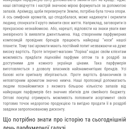
наші світовідчуття і настрій значною мірою формуються за допомогою
запахів. Архімеду, щоби перевернути Землю, потрібна була точка опори.
А ось симфонія ароматів, що сподобалася, може надихнути і окрилити
людину, спонукати її круто змінити своє життя. Наприклад, заговорити із
прекрасною незнайомкою. Або, нарешті, відповісти на знаки уваги вже
зневіреного їх виявляти джентльмена. Над створенням парфумерних
композицій провідних брендів працюють найкращі “носи” нашої
планети. Тому такі аромати мають постійний попит незважаючи на дуже
високу вартість. Проте інтернет-магазин "Лоріна" надає своїм клієнтам
можливість придбати ліцензійні парфуми оптом та в роздріб за
доступними для кожного українця цінами. Така парфумерія
виготовляється з дозволу власників найзнаменитіших брендів. Усі
базові ноти оригіналу зберігаються. Проте вартість флакончиків із
неповторним ароматом значно нижча. Наші пропозиції допомагають
людям познайомитися з якомога більшою кількістю запахів від
найкращих парфумерів без значних збитків для сімейного бюджету.
Оптові покупці отримують можливість поповнити асортимент своїх
торгових точок недорогою продукцією та вигідно продати її в роздріб
завдяки запропонованому дисконту.
Що потрібно знати про історію та сьогоднішній
день парфумерної галузі