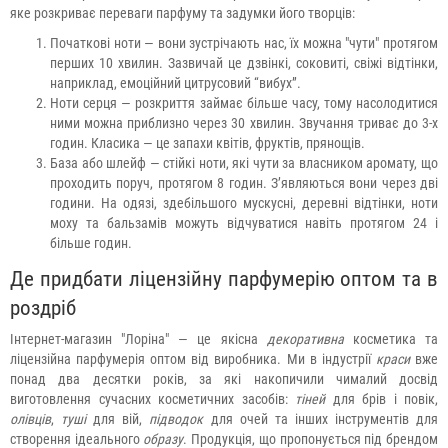
яке розкриває переваги парфуму та задумки його творців:
Початкові ноти — вони зустрічають нас, їх можна "чути" протягом
перших 10 хвилин. Зазвичай це дзвінкі, соковиті, свіжі відтінки,
наприклад, емоційний цитрусовий “вибух”.
Ноти серця — розкриття займає більше часу, тому насолодитися
ними можна приблизно через 30 хвилин. Звучання триває до 3-х
годин. Класика — це запахи квітів, фруктів, прянощів.
База або шлейф — стійкі ноти, які чути за власником аромату, що
проходить поруч, протягом 8 годин. З’являються вони через дві
години. На одязі, здебільшого мускусні, деревні відтінки, ноти
моху та бальзамів можуть відчуватися навіть протягом 24 і
більше годин.
Де придбати ліцензійну парфумерію оптом та в
роздріб
Інтернет-магазин "Лоріна" — це якісна
декоративна
косметика та
ліцензійна парфумерія оптом від виробника. Ми в індустрії
краси
вже
понад два десятки років, за які накопичили чималий досвід
виготовлення сучасних косметичних засобів:
тіней
для брів і повік,
олівців
,
туші
для вій,
підводок
для очей та інших інструментів для
створення ідеального
образу
. Продукція, що пропонується під брендом