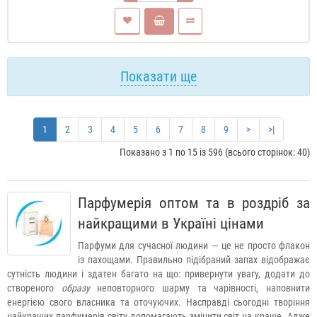
Показати ще
1
2
3
4
5
6
7
8
9
>
>|
Показано з 1 по 15 із 596 (всього сторінок: 40)
Парфумерія оптом та в роздріб за
найкращими в Україні цінами
Парфуми для сучасної людини — це не просто флакон
із пахощами. Правильно підібраний запах відображає
сутність людини і здатен багато на що: привернути увагу, додати до
створеного
образу
неповторного шарму та чарівності, наповнити
енергією свого власника та оточуючих. Насправді сьогодні творіння
найкращих парфумерів світу допомагають змінити світ на краще. Адже