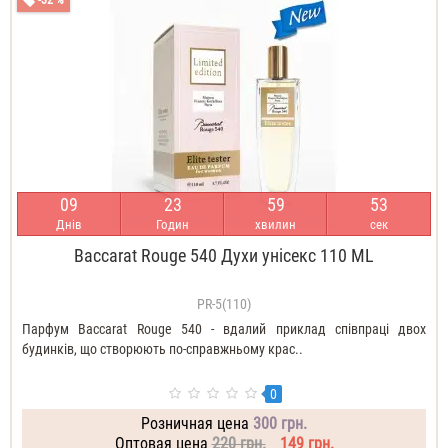
0
9
2
3
5
9
5
1
Днів
Годин
хвилин
сек
Baccarat Rouge 540 Духи унісекс 110 ML
PR-5(110)
Парфум Baccarat Rouge 540 - вдалий приклад співпраці двох
будинків, що створюють по-справжньому крас..
0
Розничная цена
300 грн.
Оптовая цена
220 грн.
149 грн.