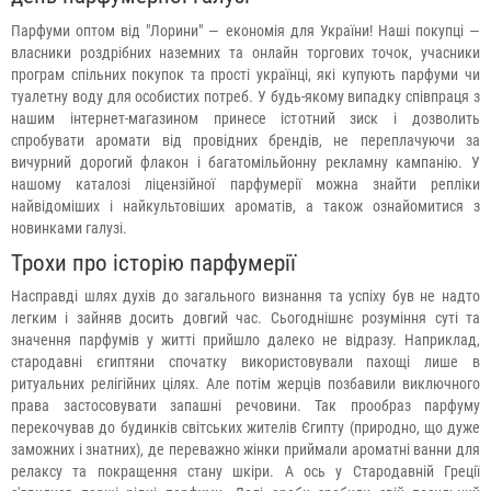
Парфуми оптом від "Лорини" — економія для України! Наші покупці —
власники роздрібних наземних та онлайн торгових точок, учасники
програм спільних покупок та прості українці, які купують парфуми чи
туалетну воду для особистих потреб. У будь-якому випадку співпраця з
нашим інтернет-магазином принесе істотний зиск і дозволить
спробувати аромати від провідних брендів, не переплачуючи за
вичурний дорогий флакон і багатомільйонну рекламну кампанію. У
нашому каталозі ліцензійної парфумерії можна знайти репліки
найвідоміших і найкультовіших ароматів, а також ознайомитися з
новинками галузі.
Трохи про історію парфумерії
Насправді шлях духів до загального визнання та успіху був не надто
легким і зайняв досить довгий час. Сьогоднішнє розуміння суті та
значення парфумів у житті прийшло далеко не відразу. Наприклад,
стародавні єгиптяни спочатку використовували пахощі лише в
ритуальних релігійних цілях. Але потім жерців позбавили виключного
права застосовувати запашні речовини. Так прообраз парфуму
перекочував до будинків світських жителів Єгипту (природно, що дуже
заможних і знатних), де переважно жінки приймали ароматні ванни для
релаксу та покращення стану шкіри. А ось у Стародавній Греції