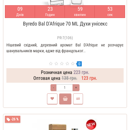
0
9
2
3
5
9
5
1
Днів
Годин
хвилин
сек
Byredo Bal D'Afrique 70 ML Духи унісекс
PR-7(106)
Нішевий східний, деревний аромат Bal D'Afrique не розчарує
шанувальників марки, адже від французьког..
0
Розничная цена
223 грн.
Оптовая цена
138 грн.
123 грн.
-
+
-26 %