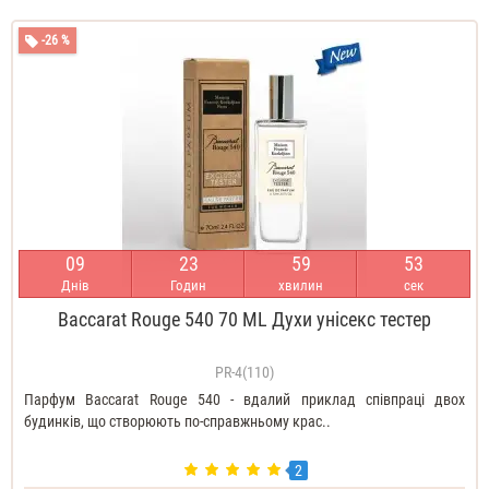
-26 %
0
9
2
3
5
9
5
1
Днів
Годин
хвилин
сек
Baccarat Rouge 540 70 ML Духи унісекс тестер
PR-4(110)
Парфум Baccarat Rouge 540 - вдалий приклад співпраці двох
будинків, що створюють по-справжньому крас..
2