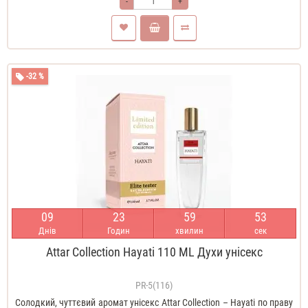
-
+
-32 %
0
9
2
3
5
9
5
1
Днів
Годин
хвилин
сек
Attar Collection Hayati 110 ML Духи унісекс
PR-5(116)
Солодкий, чуттєвий аромат унісекс Attar Collection – Hayati по праву