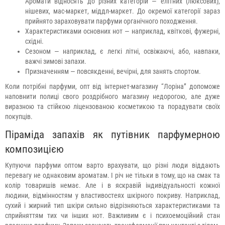
Аромати відносять до різних категорій — елітних (люксових),
нішевих, мас-маркет, міддл-маркет. До окремої категорії зараз
прийнято зараховувати парфуми органічного походження.
Характеристиками основних нот — наприклад, квіткові, фужерні,
східні.
Сезоном — наприклад, є легкі літні, освіжаючі, або, навпаки,
важчі зимові запахи.
Призначенням — повсякденні, вечірні, для занять спортом.
Коли потрібні парфуми, опт від інтернет-магазину “Лоріна” допоможе
наповнити полиці свого роздрібного магазину недорогою, але дуже
виразною та стійкою ліцензованою косметикою та порадувати своїх
покупців.
Піраміда запахів як путівник парфумерною
композицією
Купуючи парфуми оптом варто врахувати, що різні люди віддають
перевагу не однаковим ароматам. І річ не тільки в тому, що на смак та
колір товаришів немає. Але і в яскравій індивідуальності кожної
людини, відмінностям у властивостеях шкірного покриву. Наприклад,
сухий і жирний тип шкіри сильно відрізняються характеристиками та
сприйняттям тих чи інших нот. Важливим є і психоемоційний стан