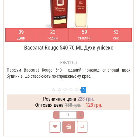
0
9
2
3
5
9
5
1
Днів
Годин
хвилин
сек
Baccarat Rouge 540 70 ML Духи унісекс
PR-7(110)
Парфум Baccarat Rouge 540 - вдалий приклад співпраці двох
будинків, що створюють по-справжньому крас..
0
Розничная цена
223 грн.
Оптовая цена
138 грн.
123 грн.
-
+