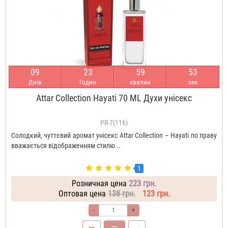
0
9
2
3
5
9
5
1
Днів
Годин
хвилин
сек
Attar Collection Hayati 70 ML Духи унісекс
PR-7(116)
Солодкий, чуттєвий аромат унісекс Attar Collection – Hayati по праву
вважається відображенням стилю ..
1
Розничная цена
223 грн.
Оптовая цена
138 грн.
123 грн.
-
+