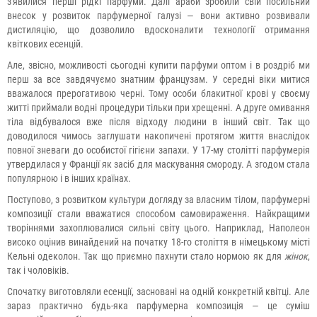
з'явилися перші рідкі парфуми. Далі араби зробили свій посильний
внесок у розвиток парфумерної галузі — вони активно розвивали
дистиляцію, що дозволило вдосконалити технології отримання
квіткових есенцій.
Але, звісно, ​​можливості сьогодні купити парфуми оптом і в роздріб ми
перш за все завдячуємо знатним французам. У середні віки митися
вважалося прерогативою черні. Тому особи блакитної крові у своєму
житті приймали водні процедури тільки при хрещенні. А друге омивання
тіла відбувалося вже після відходу людини в інший світ. Так що
доводилося чимось заглушати накопичені протягом життя внаслідок
повної зневаги до особистої гігієни запахи. У 17-му столітті парфумерія
утвердилася у Франції як засіб для маскування смороду. А згодом стала
популярною і в інших країнах.
Поступово, з розвитком культури догляду за власним тілом, парфумерні
композиції стали вважатися способом самовираження. Найкращими
творіннями захоплювалися сильні світу цього. Наприклад, Наполеон
високо оцінив винайдений на початку 18-го століття в німецькому місті
Кельні одеколон. Так що приємно пахнути стало нормою як для
жінок
,
так і чоловіків.
Спочатку виготовляли есенції, засновані на одній конкретній квітці. Але
зараз практично будь-яка парфумерна композиція — це суміш