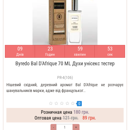
0
9
2
3
5
9
5
1
Днів
Годин
хвилин
сек
Byredo Bal D'Afrique 70 ML Духи унісекс тестер
PR-4(106)
Нішевий східний, деревний аромат Bal D'Afrique не розчарує
шанувальників марки, адже від французьког..
0
Розничная цена
180 грн.
Оптовая цена
121 грн.
89 грн.
-
+