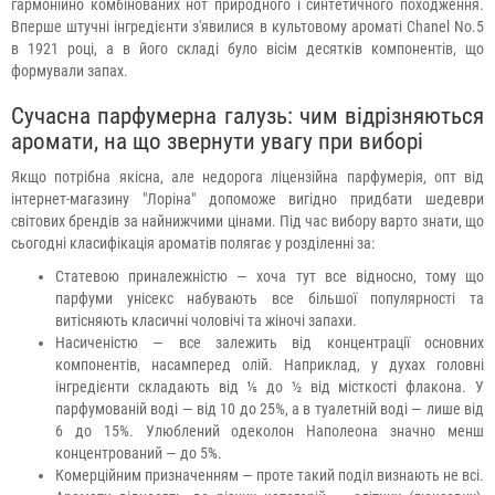
гармонійно комбінованих нот природного і синтетичного походження.
Вперше штучні інгредієнти з'явилися в культовому ароматі Chanel No.5
в 1921 році, а в його складі було вісім десятків компонентів, що
формували запах.
Сучасна парфумерна галузь: чим відрізняються
аромати, на що звернути увагу при виборі
Якщо потрібна якісна, але недорога ліцензійна парфумерія, опт від
інтернет-магазину "Лоріна" допоможе вигідно придбати шедеври
світових брендів за найнижчими цінами. Під час вибору варто знати, що
сьогодні класифікація ароматів полягає у розділенні за:
Статевою приналежністю — хоча тут все відносно, тому що
парфуми унісекс набувають все більшої популярності та
витісняють класичні чоловічі та жіночі запахи.
Насиченістю — все залежить від концентрації основних
компонентів, насамперед олій. Наприклад, у духах головні
інгредієнти складають від ⅕ до ½ від місткості флакона. У
парфумованій воді — від 10 до 25%, а в туалетній воді — лише від
6 до 15%. Улюблений одеколон Наполеона значно менш
концентрований — до 5%.
Комерційним призначенням — проте такий поділ визнають не всі.