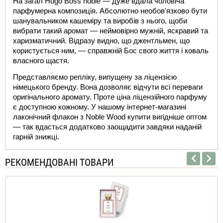
На загал 
Hugo Boss nobl
e — дуже вдала чоловіча 
парфумерна композиція. Абсолютно необов'язково бути 
шанувальником кашеміру та виробів з нього, щоби 
вибрати такий аромат — неймовірно мужній, яскравий та 
харизматичний. Відразу видно, що джентльмен, що 
користується ним, — справжній Бос свого життя і коваль 
власного щастя.
Представляємо репліку, випущену за ліцензією 
німецького бренду. Вона дозволяє відчути всі переваги 
оригінального аромату. Проте ціна ліцензійного парфуму 
є доступною кожному. У нашому інтернет-магазині 
лаконічний флакон з 
Noble Wood купити
 вигідніше оптом 
— так вдасться додатково заощадити завдяки наданій 
гарній знижці.
РЕКОМЕНДОВАНІ ТОВАРИ