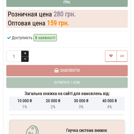
ГРН.
Wood
60
Розничная цена
280 грн.
ML
Парфум
Оптовая цена
159 грн.
чоловічий
Hugo
Boss
Доступність
В наявності
Noble
Wood
70
ML
Духи
чоловічі
Hugo
ЗАМОВИТИ
Boss
Noble
КУПИТИ В 1 КЛІК
Wood
100
Загальна знижка на сайті для замовлень від:
ML
10 000 ₴
20 000 ₴
30 000 ₴
40 000 ₴
Парфуми
1%
2%
3%
4%
чоловічі
Гнучка система знижок