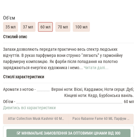
Об'єм
35 мл
37 мл
60 мл
70 мл
100 мл
Hugo
Стислий опис
Boss
Noble
Запахи дозволяють передати практично весь спектр людських
Wood
відчуттів. В руках парфумера вони струнко “лягають” у гармонійну
35
парфумерну композицію. Як фарби після попадання на полотно
ML
заряджаються енергією художника і немо...
Читати далі...
Духи
Стислі характеристики
чоловічі
Hugo
Boss
Аромати з нотою -
Верхні ноти: Віскі, Кардамон; Ноти серця: Дуб;
Noble
Кінцеві ноти: Кедр, Бурбонська ваніль.
Wood
Об'єм -
60 мл
37
Дивитись всі характеристики
ML
Духи
Attar Collection Musk Kashmir 60 ML Парфум унісекс
Paco Rabanne Fame 60 ML Парфум жіноч
чоловічі
Hugo
Boss
МІНІМАЛЬНЕ ЗАМОВЛЕННЯ ЗА ОПТОВИМИ ЦІНАМИ ВІД 300
Noble