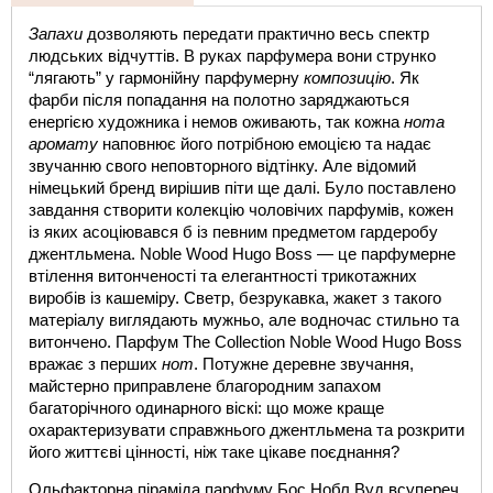
Запахи
 дозволяють передати практично весь спектр 
людських відчуттів. В руках парфумера вони струнко 
“лягають” у гармонійну парфумерну 
композицію
. Як 
фарби після попадання на полотно заряджаються 
енергією художника і немов оживають, так кожна 
нота 
аромату
 наповнює його потрібною емоцією та надає 
звучанню свого неповторного відтінку. Але відомий 
німецький бренд вирішив піти ще далі. Було поставлено 
завдання створити колекцію чоловічих парфумів, кожен 
із яких асоціювався б із певним предметом гардеробу 
джентльмена. 
Noble Wood Hugo Boss
 — це парфумерне 
втілення витонченості та елегантності трикотажних 
виробів із кашеміру. Светр, безрукавка, жакет з такого 
матеріалу виглядають мужньо, але водночас стильно та 
витончено. Парфум 
The Collection Noble Wood Hugo Boss
вражає з перших 
нот
. Потужне деревне звучання, 
майстерно приправлене благородним запахом 
багаторічного одинарного віскі: що може краще 
охарактеризувати справжнього джентльмена та розкрити 
його життєві цінності, ніж таке цікаве поєднання?
Ольфакторна піраміда парфуму
Бос Нобл Вуд
 в
супереч 