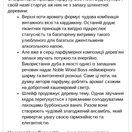
своїй назві стартує аж ніяк не з запаху шляхетної 
деревини:
Верхні ноти аромату формує чудова комбінація 
вінтажного віскі та кардамону. Останній додає 
пікантних прянощів та вигідно підкреслює 
статусність та багаторічну витримку такого 
улюбленого для багатьох джентльменів 
алкогольного напою.
Але вже в серці парфумерної композиції дерев'яні 
запахи звучать потужно та енергійно. 
Використання дуба в якості однієї із запашних 
речовин надає 
Noble Wood Boss
неймовірного 
шарму та витонченої розкоші. Саме ці ноти, на 
думку авторів парфуму, роблять аромат схожим 
на добротний кашеміровий светр.
Шлейф продовжує деревну тему. Однак звучання 
кедра перегукується з приємними солодкуватими 
пахощами
 бурбонської ванілі. Разом вони 
створюють чудовий злагоджений ансамбль, який 
привертає увагу своєю гармонійністю та 
елегантністю.