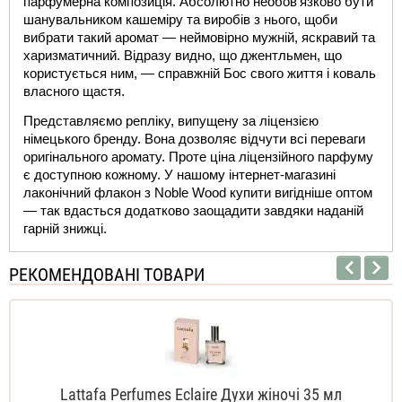
парфумерна композиція. Абсолютно необов'язково бути 
шанувальником кашеміру та виробів з нього, щоби 
вибрати такий аромат — неймовірно мужній, яскравий та 
харизматичний. Відразу видно, що джентльмен, що 
користується ним, — справжній Бос свого життя і коваль 
власного щастя.
Представляємо репліку, випущену за ліцензією 
німецького бренду. Вона дозволяє відчути всі переваги 
оригінального аромату. Проте ціна ліцензійного парфуму 
є доступною кожному. У нашому інтернет-магазині 
лаконічний флакон з 
Noble Wood купити
 вигідніше оптом 
— так вдасться додатково заощадити завдяки наданій 
гарній знижці.
РЕКОМЕНДОВАНІ ТОВАРИ
Lattafa Perfumes Eclaire Духи жіночі 35 мл