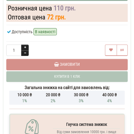
60
Розничная цена
110 грн.
ML
Парфум
Оптовая цена
72 грн.
чоловічий
Hugo
Boss
Доступність
В наявності
Noble
Wood
70
ML
Духи
чоловічі
Hugo
ЗАМОВИТИ
Boss
Noble
КУПИТИ В 1 КЛІК
Wood
100
Загальна знижка на сайті для замовлень від:
ML
10 000 ₴
20 000 ₴
30 000 ₴
40 000 ₴
Парфуми
1%
2%
3%
4%
чоловічі
Гнучка система знижок
Від суми замовлення 10000 грн. і вище