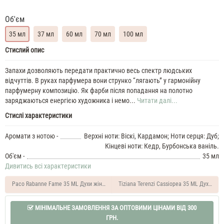
Об'єм
35 мл
37 мл
60 мл
70 мл
100 мл
Hugo
Стислий опис
Boss
Noble
Запахи дозволяють передати практично весь спектр людських
Wood
відчуттів. В руках парфумера вони струнко “лягають” у гармонійну
35
парфумерну композицію. Як фарби після попадання на полотно
ML
заряджаються енергією художника і немо...
Читати далі...
Духи
Стислі характеристики
чоловічі
Hugo
Boss
Аромати з нотою -
Верхні ноти: Віскі, Кардамон; Ноти серця: Дуб;
Noble
Кінцеві ноти: Кедр, Бурбонська ваніль.
Wood
Об'єм -
35 мл
37
Дивитись всі характеристики
ML
Духи
Paco Rabanne Fame 35 ML Духи жіночі
Tiziana Terenzi Cassiopea 35 ML Духи ун
чоловічі
Hugo
Boss
МІНІМАЛЬНЕ ЗАМОВЛЕННЯ ЗА ОПТОВИМИ ЦІНАМИ ВІД 300
Noble
ГРН.
Wood