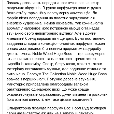
Запахи
 дозволяють передати практично весь спектр 
людських відчуттів. В руках парфумера вони струнко 
“лягають” у гармонійну парфумерну 
композицію
. Як 
фарби після попадання на полотно заряджаються 
енергією художника і немов оживають, так кожна 
нота 
аромату
 наповнює його потрібною емоцією та надає 
звучанню свого неповторного відтінку. Але відомий 
німецький бренд вирішив піти ще далі. Було поставлено 
завдання створити колекцію чоловічих парфумів, кожен 
із яких асоціювався б із певним предметом гардеробу 
джентльмена. 
Noble Wood Hugo Boss
 — це парфумерне 
втілення витонченості та елегантності трикотажних 
виробів із кашеміру. Светр, безрукавка, жакет з такого 
матеріалу виглядають мужньо, але водночас стильно та 
витончено. Парфум 
The Collection Noble Wood Hugo Boss
вражає з перших 
нот
. Потужне деревне звучання, 
майстерно приправлене благородним запахом 
багаторічного одинарного віскі: що може краще 
охарактеризувати справжнього джентльмена та розкрити 
його життєві цінності, ніж таке цікаве поєднання?
Ольфакторна піраміда парфуму
Бос Нобл Вуд
 в
супереч 
своїй назві стартує аж ніяк не з запаху шляхетної 