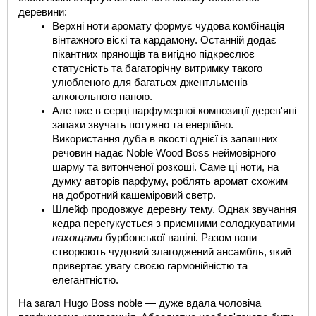
деревини:
Верхні ноти аромату формує чудова комбінація 
вінтажного віскі та кардамону. Останній додає 
пікантних прянощів та вигідно підкреслює 
статусність та багаторічну витримку такого 
улюбленого для багатьох джентльменів 
алкогольного напою.
Але вже в серці парфумерної композиції дерев'яні 
запахи звучать потужно та енергійно. 
Використання дуба в якості однієї із запашних 
речовин надає 
Noble Wood Boss
неймовірного 
шарму та витонченої розкоші. Саме ці ноти, на 
думку авторів парфуму, роблять аромат схожим 
на добротний кашеміровий светр.
Шлейф продовжує деревну тему. Однак звучання 
кедра перегукується з приємними солодкуватими 
пахощами
 бурбонської ванілі. Разом вони 
створюють чудовий злагоджений ансамбль, який 
привертає увагу своєю гармонійністю та 
елегантністю.
На загал 
Hugo Boss nobl
e — дуже вдала чоловіча 