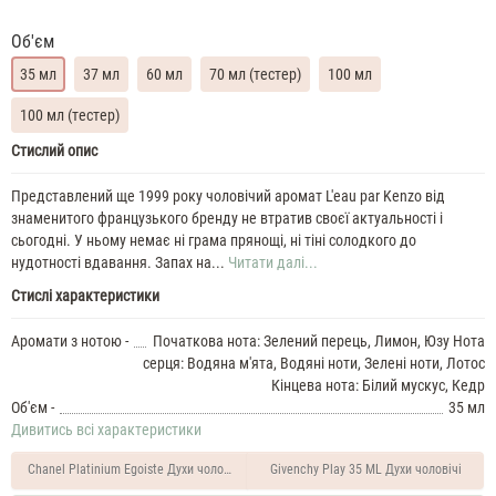
Об'єм
35 мл
37 мл
60 мл
70 мл (тестер)
100 мл
100 мл (тестер)
Kenzo
Стислий опис
LEau
Kenzo
Представлений ще 1999 року чоловічий аромат L'eau par Kenzo від
Pour
знаменитого французького бренду не втратив своєї актуальності і
Homme
сьогодні. У ньому немає ні грама прянощі, ні тіні солодкого до
35
нудотності вдавання. Запах на...
Читати далі...
ML
Стислі характеристики
Духи
чоловічі
Kenzo
Аромати з нотою -
Початкова нота: Зелений перець, Лимон, Юзу Нота
LEau
серця: Водяна м'ята, Водяні ноти, Зелені ноти, Лотос
Kenzo
Кінцева нота: Білий мускус, Кедр
Pour
Об'єм -
35 мл
Homme
Дивитись всі характеристики
37
ML
Chanel Platinium Egoiste Духи чоловічі 50 ML
Givenchy Play 35 ML Духи чоловічі
Духи