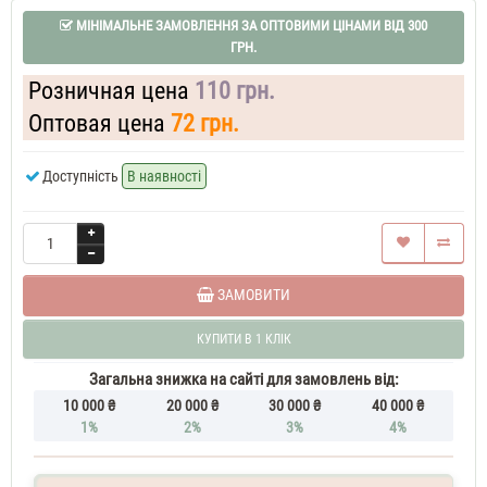
чоловічі
Kenzo
МІНІМАЛЬНЕ ЗАМОВЛЕННЯ ЗА ОПТОВИМИ ЦІНАМИ ВІД 300
LEau
ГРН.
Kenzo
Pour
Розничная цена
110 грн.
Homme
60
Оптовая цена
72 грн.
ML
Парфюм
Доступність
В наявності
чоловічий
Kenzo
LEau
Kenzo
70
ML
Духи
ЗАМОВИТИ
чоловічі
тестер
Kenzo
КУПИТИ В 1 КЛІК
LEau
Kenzo
Загальна знижка на сайті для замовлень від:
Pour
10 000 ₴
20 000 ₴
30 000 ₴
40 000 ₴
Homme
1%
2%
3%
4%
100
ML
Парфуми