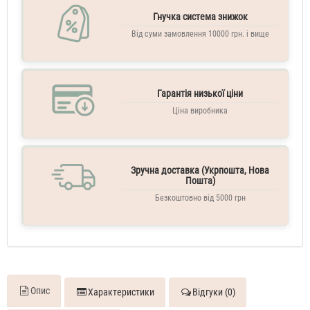
чоловічі
Kenzo
Гнучка система знижок
LEau
Від суми замовлення 10000 грн. і вище
Kenzo
Pour
Homme
100
Гарантія низької ціни
ML
Духи
Ціна виробника
чоловічі
тестер
Зручна доставка (Укрпошта, Нова
Пошта)
Безкоштовно від 5000 грн
Опис
Характеристики
Відгуки (0)