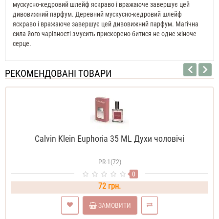
мускусно-кедровий шлейф яскраво і вражаюче завершує цей
дивовижний парфум. Деревний мускусно-кедровий шлейф
яскраво і вражаюче завершує цей дивовижний парфум. Магічна
сила його чарівності змусить прискорено битися не одне жіноче
серце.
РЕКОМЕНДОВАНІ ТОВАРИ
Calvin Klein Euphoria 35 ML Духи чоловічі
PR-1(72)
0
72 грн.
ЗАМОВИТИ