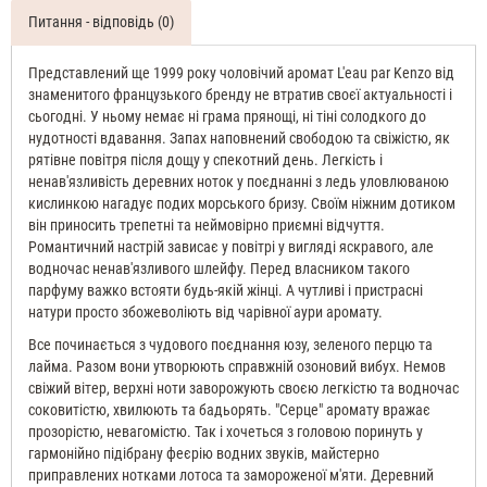
Питання - відповідь (0)
Представлений ще 1999 року чоловічий аромат L'eau par Kenzo від
знаменитого французького бренду не втратив своєї актуальності і
сьогодні. У ньому немає ні грама прянощі, ні тіні солодкого до
нудотності вдавання. Запах наповнений свободою та свіжістю, як
рятівне повітря після дощу у спекотний день. Легкість і
ненав'язливість деревних ноток у поєднанні з ледь уловлюваною
кислинкою нагадує подих морського бризу. Своїм ніжним дотиком
він приносить трепетні та неймовірно приємні відчуття.
Романтичний настрій зависає у повітрі у вигляді яскравого, але
водночас ненав'язливого шлейфу. Перед власником такого
парфуму важко встояти будь-якій жінці. А чутливі і пристрасні
натури просто збожеволіють від чарівної аури аромату.
Все починається з чудового поєднання юзу, зеленого перцю та
лайма. Разом вони утворюють справжній озоновий вибух. Немов
свіжий вітер, верхні ноти заворожують своєю легкістю та водночас
соковитістю, хвилюють та бадьорять. "Серце" аромату вражає
прозорістю, невагомістю. Так і хочеться з головою поринуть у
гармонійно підібрану феєрію водних звуків, майстерно
приправлених нотками лотоса та замороженої м'яти. Деревний