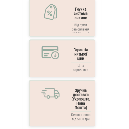
Гнучка
система
знижок
Від суми
замовлення
10000 грн. і
вище
Гарантія
низької
ціни
Ціна
виробника
Зручна
доставка
(Укрпошта,
Нова
Пошта)
Безкоштовно
від 5000 грн