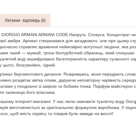
Code
Sport
Духи
Питання - відповідь (0)
чоловічі
тестер
100
 GIORGIO ARMANI ARMANI CODE.Напруга. Спокуса. Концентрат чист
ML
ттєвої амбри. Аромат створювався для загадкового, але при цьому с
одночасно справляє враження неймовірно могутньої людини, яка розум
саме такий — мужній, трохи безтурботний обранець, який спокушає 
уалетній воді зашифровано багатогранність характеру сучасного ха
цього, безсумнівно, гідний.
відтінках бергамотового дихання. Розкрившись, вони передають сло
ніжно розцвітає квітка оливи, даруючи неповторну чарівність сере
ами у поєднанні зі шкірою та бобами тонка. Парфум майстерно спо
ити таємницю його власника.
ашому інтернет-магазині. У нас легко замовити туалетну воду Giorgi
ерія виготовляється за оригінальною формулою виробника. У ліцен
я, щоб якість сервісу та товарів були завжди на висоті!