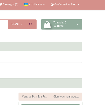
Закладки (0)
Українська
Особистий кабінет
Товарів:
0
Всюди
на
0 грн.
Versace Man Eau Fraiche 37 ML Духи чоловічі
Giorgio Armani Acqua Di Gio 37 ML Духи чол