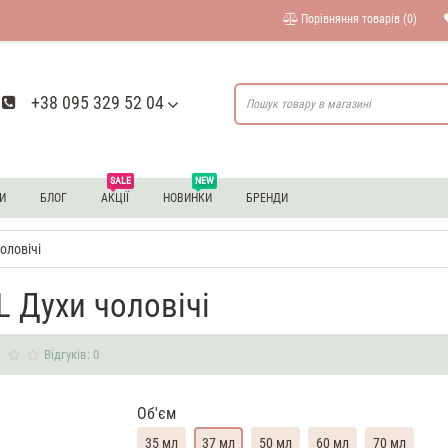
Порівняння товарів (0)
+38 095 329 52 04
SALE
NEW
И
БЛОГ
АКЦІЇ
НОВИНКИ
БРЕНДИ
оловічі
L Духи чоловічі
Відгуків: 0
Об'єм
35 мл
37 мл
50 мл
60 мл
70 мл