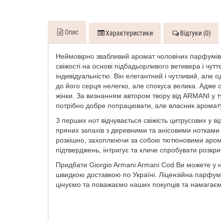
Опис
Характеристики
Відгуки (0)
Неймовірно звабливий аромат чоловічих парфумів
свіжості на основі підбадьорливого ветивера і чу
індивідуальністю. Він елегантний і чутливий, але 
до його серця нелегко, але спокуса велика. Адже 
жінки. За визнанням автором твору від ARMANI у т
потрібно добре попрацювати, але власник аромату 
З перших нот відчувається свіжість цитрусових у 
пряних запахів з деревними та анісовими нотками 
розкішно, захоплюючи за собою тютюновими аромат
підтверджень, інтригує та кличе спробувати розкр
Придбати Giorgio Armani Armani Cod Ви можете у н
швидкою доставкою по Україні. Ліцензійна парфум
цінуємо та поважаємо наших покупців та намагаємос