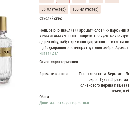
70 мл (тестер)
100 мл (тестер)
Giorgio
Стислий опис
Armani
Code
Неймовірно звабливий аромат чоловічих парфумів G
Sport
ARMANI ARMANI CODE.Напруга. Спокуса. Концентрат
35
адреналіну, вибух крижаної цитрусової свіжості на ос
ML
підбадьорливого ветивера і чуттєвої амбри. Аромат с
Духи
Читати далі...
чоловічі
Giorgio
Стислі характеристики
Armani
Code
Аромати з нотою -
Початкова нота: Бергамот, 
37
серця: Гуаяк, Зірчастий 
ML
оливкового дерева Кінцева 
Духи
тонка, Шк
чоловічі
Giorgio
Об'єм -
Armani
Дивитись всі характеристики
Code
Духи
чоловічі
50
ML
Giorgio