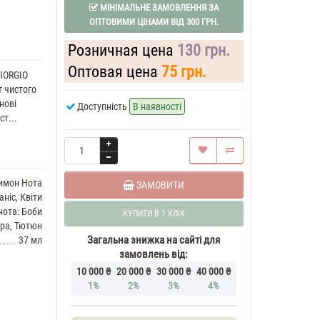
МІНІМАЛЬНЕ ЗАМОВЛЕННЯ ЗА
ОПТОВИМИ ЦІНАМИ ВІД 300 ГРН.
Розничная цена
130 грн.
Оптовая цена
75 грн.
IORGIO
 чистого
нові
Доступність
В наявності
т...
Лимон Нота
ЗАМОВИТИ
аніс, Квіти
нота: Боби
КУПИТИ В 1 КЛІК
іра, Тютюн
Загальна знижка на сайті для
37 мл
замовлень від:
10 000 ₴
20 000 ₴
30 000 ₴
40 000 ₴
1%
2%
3%
4%