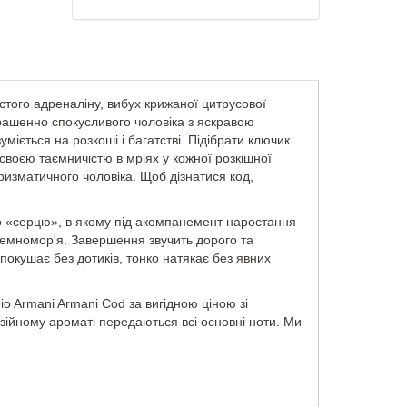
ого адреналіну, вибух крижаної цитрусової
трашенно спокусливого чоловіка з яскравою
іється на розкоші і багатстві. Підібрати ключик
своєю таємничістю в мріях у кожної розкішної
ризматичного чоловіка. Щоб дізнатися код,
во «серцю», в якому під акомпанемент наростання
дземномор'я. Завершення звучить дорого та
кушає без дотиків, тонко натякає без явних
o Armani Armani Cod за вигідною ціною зі
зійному ароматі передаються всі основні ноти. Ми