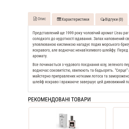
Опис
Характеристики
Відгуки (0)
Представлений ще 1999 року чоловічий аромат L'eau par K
солодкого до нудотності вдавання. Запах наповнений сво
уловлюваною кислинкою нагадує подих морського бризу. 
яскравого, але водночас ненав'язливого шлейфу. Перед в
аромату.
Все починається з чудового поєднання юзу, зеленого пе
водночас соковитістю, хвилюють та бадьорять. "Серце" а
майстерно приправлених нотками лотоса та заморожено
шлейф яскраво і вражаюче завершує цей дивовижний пар
РЕКОМЕНДОВАНІ ТОВАРИ