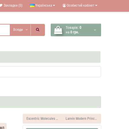
Закладки (0)
Українська
Особистий кабінет
Товарів:
0
Всюди
на
0 грн.
Escentric Molecules Molecule 02 37 ML Духи унісекс
Lanvin Modern Princess 37 ML Духи жіночі
 мл