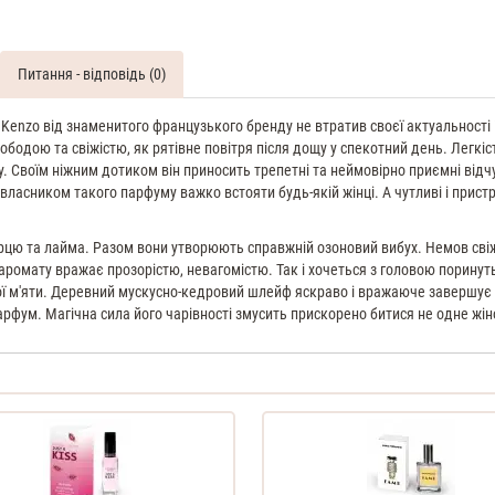
Pour
Homme
100
Питання - відповідь (0)
ML
Духи
чоловічі
enzo від знаменитого французького бренду не втратив своєї актуальності і с
тестер
бодою та свіжістю, як рятівне повітря після дощу у спекотний день. Легкіст
Своїм ніжним дотиком він приносить трепетні та неймовірно приємні відчут
ласником такого парфуму важко встояти будь-якій жінці. А чутливі і пристр
рцю та лайма. Разом вони утворюють справжній озоновий вибух. Немов свіж
ромату вражає прозорістю, невагомістю. Так і хочеться з головою поринуть
ї м'яти. Деревний мускусно-кедровий шлейф яскраво і вражаюче завершу
фум. Магічна сила його чарівності змусить прискорено битися не одне жін