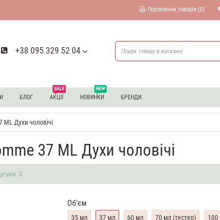
Порівняння товарів (0)
+38 095 329 52 04
SALE
NEW
И
БЛОГ
АКЦІЇ
НОВИНКИ
БРЕНДИ
7 ML Духи чоловічі
Homme 37 ML Духи чоловічі
ідгуків: 0
Об'єм
35 мл
37 мл
60 мл
70 мл (тестер)
100