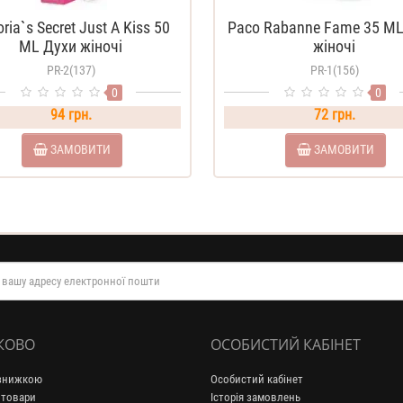
oria`s Secret Just A Kiss 50
Paco Rabanne Fame 35 ML
ML Духи жіночі
жіночі
PR-2(137)
PR-1(156)
0
0
94 грн.
72 грн.
ЗАМОВИТИ
ЗАМОВИТИ
КОВО
ОСОБИСТИЙ КАБІНЕТ
 знижкою
Особистий кабінет
 товари
Історія замовлень