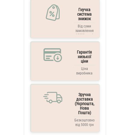
Гнучка
система
знижок
Від суми
замовлення
10000 грн. і
вище
Гарантія
низької
ціни
Ціна
виробника
Зручна
доставка
(Укрпошта,
Нова
Пошта)
Безкоштовно
від 5000 грн