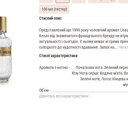
100 мл (тестер)
Kenzo
Стислий опис
LEau
Kenzo
Представлений ще 1999 року чоловічий аромат L'eau
Pour
Kenzo від знаменитого французького бренду не втра
Homme
актуальності і сьогодні. У ньому немає ні грама прянощ
35
солодкого до нудотності вдавання. Запах на...
Читат
ML
Стислі характеристики
Духи
чоловічі
Kenzo
Аромати з нотою -
Початкова нота: Зелений пере
LEau
Юзу Нота серця: Водяна м'ята, Во
Kenzo
Зелені ноти, Лотос Кінцева н
Pour
му
Homme
Об'єм -
37
Дивитись всі характеристики
ML
Духи
чоловічі
Kenzo
LEau
Kenzo
Pour