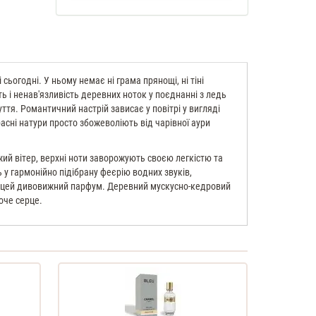
ьогодні. У ньому немає ні грама прянощі, ні тіні
ь і ненав'язливість деревних ноток у поєднанні з ледь
тя. Романтичний настрій зависає у повітрі у вигляді
асні натури просто збожеволіють від чарівної аури
ий вітер, верхні ноти заворожують своєю легкістю та
 у гармонійно підібрану феєрію водних звуків,
є цей дивовижний парфум. Деревний мускусно-кедровий
оче серце.