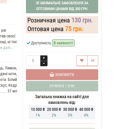
МІНІМАЛЬНЕ ЗАМОВЛЕННЯ ЗА
ОПТОВИМИ ЦІНАМИ ВІД 300 ГРН.
Розничная цена
130 грн.
Оптовая цена
75 грн.
 par
тив своєї
і, ні тіні
Доступність
В наявності
и далі...
ць, Лимон,
дяні ноти,
ЗАМОВИТИ
ота: Білий
скус, Кедр
КУПИТИ В 1 КЛІК
37 мл
Загальна знижка на сайті для
замовлень від:
10 000 ₴
20 000 ₴
30 000 ₴
40 000 ₴
1%
2%
3%
4%