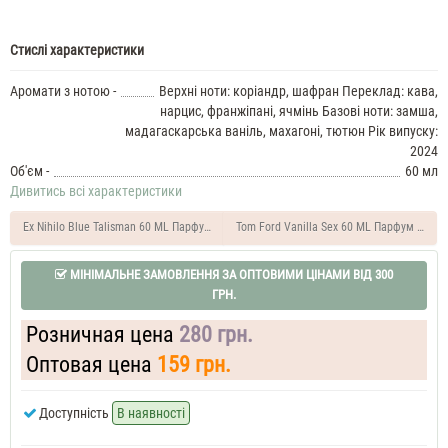
Стислі характеристики
Аромати з нотою -
Верхні ноти: коріандр, шафран Переклад: кава,
нарцис, франжіпані, ячмінь Базові ноти: замша,
мадагаскарська ваніль, махагоні, тютюн Рік випуску:
2024
Об'єм -
60 мл
Дивитись всі характеристики
Ex Nihilo Blue Talisman 60 ML Парфум унісекс
Tom Ford Vanilla Sex 60 ML Парфум унісе
МІНІМАЛЬНЕ ЗАМОВЛЕННЯ ЗА ОПТОВИМИ ЦІНАМИ ВІД 300
ГРН.
Розничная цена
280 грн.
Оптовая цена
159 грн.
Доступність
В наявності