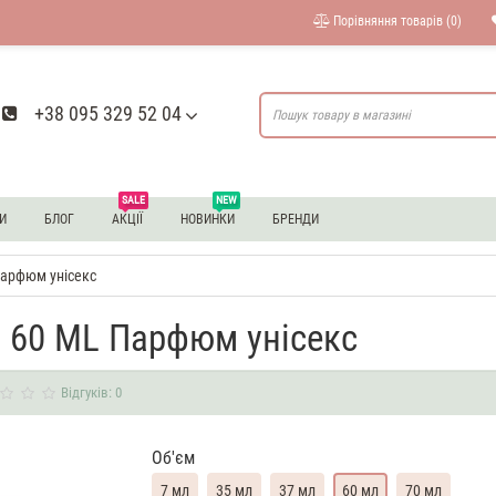
Порівняння товарів (0)
+38 095 329 52 04
SALE
NEW
И
БЛОГ
АКЦІЇ
НОВИНКИ
БРЕНДИ
Парфюм унісекс
da 60 ML Парфюм унісекс
Відгуків: 0
Об'єм
7 мл
35 мл
37 мл
60 мл
70 мл