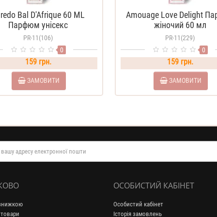
redo Bal D'Afrique 60 ML
Amouage Love Delight П
Парфюм унісекс
жіночий 60 мл
PR-11(106)
PR-11(229)
0
0
159 грн.
159 грн.
ЗАМОВИТИ
ЗАМОВИТИ
КОВО
ОСОБИСТИЙ КАБІНЕТ
 знижкою
Особистий кабінет
 товари
Історія замовлень