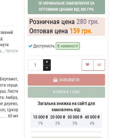
МІНІМАЛЬНЕ ЗАМОВЛЕННЯ ЗА
ОПТОВИМИ ЦІНАМИ ВІД 300 ГРН.
Розничная цена
280 грн.
Оптовая цена
159 грн.
азваний
ід
рнути
Доступність
В наявності
...
Читати
, Бергамот,
ЗАМОВИТИ
ота серця:
уші, Листя
КУПИТИ В 1 КЛІК
та: Амбра,
Загальна знижка на сайті для
ве дерево,
замовлень від:
кос, Цукор
60 мл
10 000 ₴
20 000 ₴
30 000 ₴
40 000 ₴
1%
2%
3%
4%