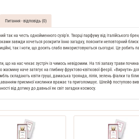
Andromeda
110
ML
Питання - відповідь (0)
Духи
унісекс
 так на честь однойменного сузір'я. Творці парфуму від італійського бренд
ірками завжди хочеться розкрити їхню загадку, пояснити неповторний блиск 
иційні, так і ноти, що досить слабо використовуються сьогодні. Це робить 
, що на нас чекає зустріч із чимось невідомим. На тлі запаху трави почина
го жасмину наче затягує на глибину фруктово-квіткової феєрії. «Вирнути» д
ль складають квіти груші, дамаська троянда, лілія, зелень фіалки та білий
одаванням приємної кислинки вражає та приголомшує. Шлейф поступово виво
ості від дотику до давньої як світ загадки космосу.