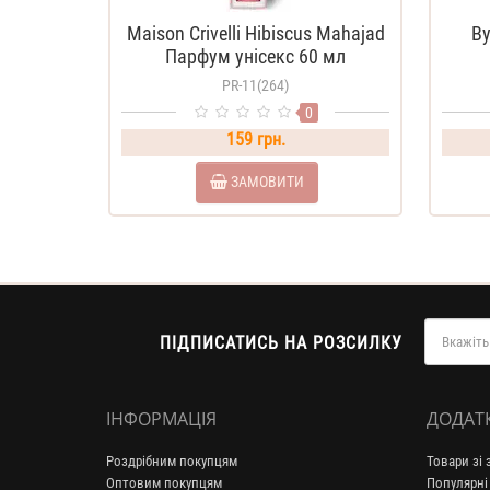
Maison Crivelli Hibiscus Mahajad
By
Парфум унісекс 60 мл
PR-11(264)
0
159 грн.
ЗАМОВИТИ
ПІДПИСАТИСЬ НА РОЗСИЛКУ
ІНФОРМАЦІЯ
ДОДАТ
Роздрібним покупцям
Товари зі
Оптовим покупцям
Популярні