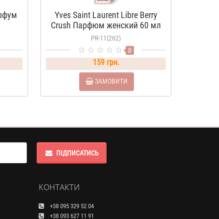
арфум
Yves Saint Laurent Libre Berry
Crush Парфюм женский 60 мл
PR-11(262)
0
159 грн.
ЗАМОВИТИ
ПІДПИСАТИСЬ
КОНТАКТИ
+38 095 329 52 04
+38 093 627 11 91