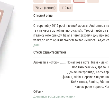
70 мл (тестер)
110 мл
Tiziana
Стислий опис
Terenzi
Andromeda
Створений у 2015 році нішевий аромат Andromeda н
Духи
так на честь однойменного сузір'я. Творці парфуму в
унісекс
італійського бренду Tiziana Terenzi хотіли цим приве
масляні
увагу до його оригінальності та таємничості. Адже сп
7
далі...
ML
Tiziana
Стислі характеристики
Terenzi
Andromeda
Аромати з нотою -
Початкова нота: Іланг - іланг
35
Водяний жасмин, Трава Н
ML
Дамаська троянда, Квітка гр
Духи
фіалки, Лілія, Персик Кінцева но
унісекс
Tiziana
Боби тонка, Ваніль, Ебено
Terenzi
Кашемірове дерево, Ко
Andromeda
Об'єм -
37
Дивитись всі характеристики
ML
Духи
унісекс