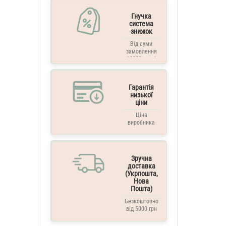
Гнучка
система
знижок
Від суми
замовлення
10000 грн. і
вище
Гарантія
низької
ціни
Ціна
виробника
Зручна
доставка
(Укрпошта,
Нова
Пошта)
Безкоштовно
від 5000 грн