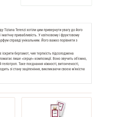
у Tiziana Terenzi хотіли цим привернути увагу до його
і магічну привабливість. У квітковому і фруктовому
парфум справді унікальним. Його важко порівняти з
є іскрити бергамот, чия терпкість підсолоджена
опомагає лише «серце» композиції. Воно звучить об'ємно,
 геліотроп. Таке поєднання ніжності, витонченості,
дить зі стану заціпеніння, викликаючи своєю м'якістю