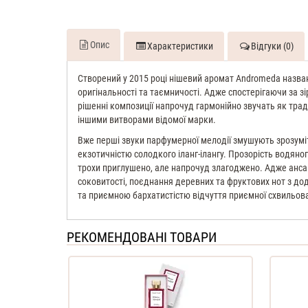
Опис
Характеристики
Відгуки (0)
Створений у 2015 році нішевий аромат Andromeda названий
оригінальності та таємничості. Адже спостерігаючи за з
рішенні композиції напрочуд гармонійно звучать як трад
іншими витворами відомої марки.
Вже перші звуки парфумерної мелодії змушують зрозуміти
екзотичністю солодкого іланг-ілангу. Прозорість водяно
трохи приглушено, але напрочуд злагоджено. Адже ансамб
соковитості, поєднання деревних та фруктових нот з д
та приємною бархатистістю відчуття приємної схвильован
РЕКОМЕНДОВАНІ ТОВАРИ