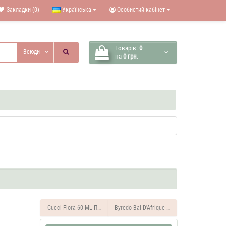
Закладки (0)
Українська
Особистий кабінет
Товарів:
0
Всюди
на
0 грн.
Gucci Flora 60 ML Парфюм жіночий
Byredo Bal D'Afrique 60 ML Парфюм унісекс