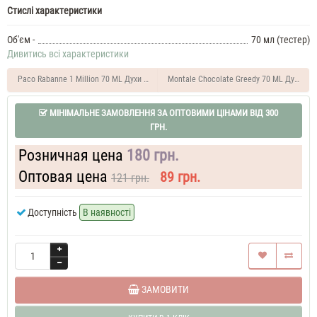
Духи
Стислі характеристики
чоловічі
Antonio
Banderas
Об'єм -
70 мл (тестер)
Blue
Дивитись всі характеристики
Seduction
Духи
Paco Rabanne 1 Million 70 ML Духи чоловічі тестер
Montale Chocolate Greedy 70 ML Духи уні
чоловічі
50
МІНІМАЛЬНЕ ЗАМОВЛЕННЯ ЗА ОПТОВИМИ ЦІНАМИ ВІД 300
ML
Antonio
ГРН.
Banderas
Blue
Розничная цена
180 грн.
Seduction
60
Оптовая цена
89 грн.
121 грн.
ML
Парфюм
Доступність
В наявності
чоловічий
Antonio
Banderas
Blue
Seduction
70
ML
ЗАМОВИТИ
Духи
чоловічі