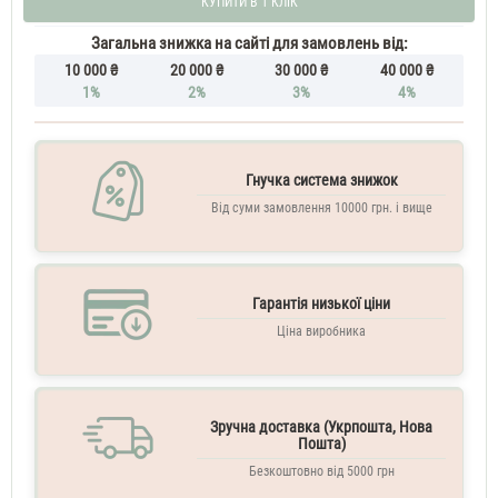
КУПИТИ В 1 КЛІК
тестер
Antonio
Banderas
Загальна знижка на сайті для замовлень від:
Blue
10 000 ₴
20 000 ₴
30 000 ₴
40 000 ₴
Seduction
1%
2%
3%
4%
100
ML
Парфуми
чоловічі
Antonio
Гнучка система знижок
Banderas
Від суми замовлення 10000 грн. і вище
Blue
Seduction
Духи
чоловічі
Гарантія низької ціни
тестер
100
Ціна виробника
ML
Antonio
Banderas
Blue
Seduction
Зручна доставка (Укрпошта, Нова
Туалетна
Пошта)
вода
Безкоштовно від 5000 грн
чоловіча