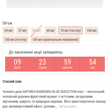
Об'єм
35 мл
37 мл
50 мл
60 мл
70 мл (тестер)
100 мл
100 мл (тестер)
100 мл (оригінальне пакування)
Antonio
До закінчення акції залишилось:
Banderas
Blue
0
9
2
3
5
9
5
4
Seduction
35
Днів
Годин
хвилин
сек
ML
Духи
чоловічі
Стислий опис
Antonio
Banderas
Blue
Чоловічі духи ANTONIO BANDERAS BLUE SEDUCTION man — витончений
Seduction
чоловічий деревно-фруктовий аромат з чуттєвим, загадковим
37
звучанням. щирість та природна харизма. Його аристократичне пахощі
ML
дає запаморочливий ефект, допома...
Читати далі...