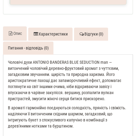
100
мл
Опис
Характеристики
Відгуки (0)
Питання - відповідь (0)
Чоловічі духи ANTONIO BANDERAS BLUE SEDUCTION man —
витончений чоловічий деревно-фруктовий аромат з чуттєвим,
загадковим звучанням. щирість та природна харизма. Його
аристократичне пахощі дає запаморочливий ефект, допомагає
поглянути на світ іншими очима, ніби відкриваючи завісу і
впускаючи в чарівне закулісся. вершину, розпалити вулкан
пристрастей, змусити жіночі серця битися прискорено.
В ароматі гармонійно поєднуються солодкість, пряність і свіжість.
наділяючи її витонченим східним шармом, загадковий, що
інтригують букет з спокусливого капучіно в комбінації з
дерев'яними нотками та бурштином.