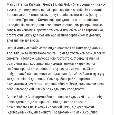
Maison Francis Kurkdjian Gentle Fluidity Gold - благородний унісекс-
аромат, у якому тепло ванілі, пряні відтінки спецій і благородні
деревні акорди створюють відчуття абсолютного комфорту та
витонченої розкоші. Композиція побудована на грі знайомих
інгредієнтів, які завдяки особливим пропорціям розкриваються
зовсім по-новому. Парфум звучить м'яко, об'ємно та гармонійно,
огортаючи шкіру делікатним ароматним серпанком із довгим,
елегантним шлейфом.
Перші хвилини знайомства відкриваються пряним поєднанням
ягід ялівцю та мускатного горіха. Вони дарують композиції легку
свіжість із теплою, благородною гостротою. У серці звучання
розкривається коріандр, який додає аромату характерної
глибини, пряної витонченості та сучасного звучання. Фінал
побудований на насичених акордах ванілі, амбри, білого мускусу
та дорогоцінної деревини. Саме ця база робить аромат
оксамитовим, чуттєвим і надзвичайно стійким, залишаючи після
себе благородний шлейф без надмірної солодкості.
Gentle Fluidity Gold гармонійно доповнює будь-який стиль — від
повсякденного до вечірнього. Він однаково красиво
розкривається на жіночій і чоловічій шкірі, підкреслюючи
індивідуальність, упевненість і бездоганний смак. Особливо