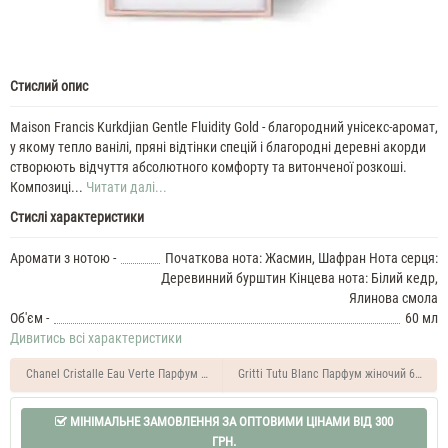
Стислий опис
Maison Francis Kurkdjian Gentle Fluidity Gold - благородний унісекс-аромат,
у якому тепло ванілі, пряні відтінки спецій і благородні деревні акорди
створюють відчуття абсолютного комфорту та витонченої розкоші.
Композиці...
Читати далі...
Стислі характеристики
Аромати з нотою -
Початкова нота: Жасмин, Шафран Нота серця:
Деревинний бурштин Кінцева нота: Білий кедр,
Ялинова смола
Об'єм -
60 мл
Дивитись всі характеристики
Chanel Cristalle Eau Verte Парфум жіночий 60 мл
Gritti Tutu Blanc Парфум жіночий 60 мл
МІНІМАЛЬНЕ ЗАМОВЛЕННЯ ЗА ОПТОВИМИ ЦІНАМИ ВІД 300
ГРН.