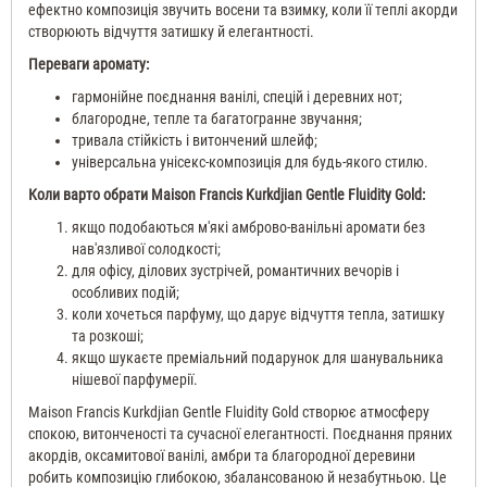
ефектно композиція звучить восени та взимку, коли її теплі акорди
створюють відчуття затишку й елегантності.
Переваги аромату:
гармонійне поєднання ванілі, спецій і деревних нот;
благородне, тепле та багатогранне звучання;
тривала стійкість і витончений шлейф;
універсальна унісекс-композиція для будь-якого стилю.
Коли варто обрати Maison Francis Kurkdjian Gentle Fluidity Gold:
якщо подобаються м'які амброво-ванільні аромати без
нав'язливої солодкості;
для офісу, ділових зустрічей, романтичних вечорів і
особливих подій;
коли хочеться парфуму, що дарує відчуття тепла, затишку
та розкоші;
якщо шукаєте преміальний подарунок для шанувальника
нішевої парфумерії.
Maison Francis Kurkdjian Gentle Fluidity Gold створює атмосферу
спокою, витонченості та сучасної елегантності. Поєднання пряних
акордів, оксамитової ванілі, амбри та благородної деревини
робить композицію глибокою, збалансованою й незабутньою. Це