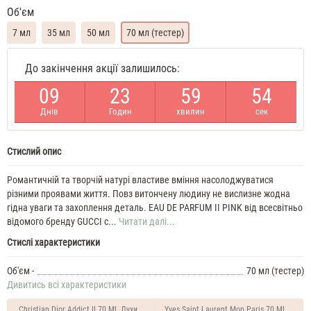
Об'єм
7 мл
35 мл
50 мл
70 мл (тестер)
Gucci
До закінчення акції залишилось:
II
Pink
0
9
2
3
5
9
5
4
Духи
жіночі
Днів
Годин
хвилин
сек
масляні
7
ML
Стислий опис
Gucci
II
Pink
Романтичній та творчій натурі властиве вміння насолоджуватися
35
різними проявами життя. Повз витончену людину не вислизне жодна
ML
гідна уваги та захоплення деталь. EAU DE PARFUM II PINK від всесвітньо
Духи
відомого бренду GUCCI с...
Читати далі...
жіночі
Gucci
Стислі характеристики
II
Pink
Об'єм -
70 мл (тестер)
35
Дивитись всі характеристики
ML
Духи
Christian Dior Addict II 70 ML Духи жіночі тестер
Yves Saint Laurent Mon Paris 70 ML Духи 