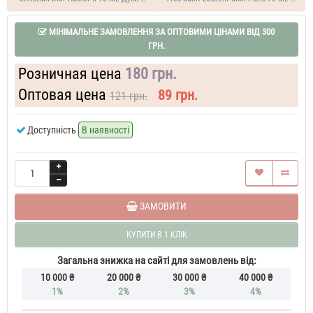
жіночі
50
МІНІМАЛЬНЕ ЗАМОВЛЕННЯ ЗА ОПТОВИМИ ЦІНАМИ ВІД 300
ML
Gucci
ГРН.
II
Pink
Розничная цена
180 грн.
70
ML
Оптовая цена
89 грн.
121 грн.
Духи
жіночі
Доступність
В наявності
тестер
ЗАМОВИТИ
КУПИТИ В 1 КЛІК
Загальна знижка на сайті для замовлень від:
10 000 ₴
20 000 ₴
30 000 ₴
40 000 ₴
1%
2%
3%
4%