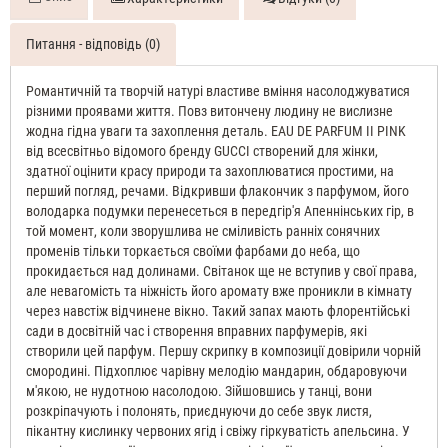
Питання - відповідь (0)
Романтичній та творчій натурі властиве вміння насолоджуватися
різними проявами життя. Повз витончену людину не вислизне
жодна гідна уваги та захоплення деталь. EAU DE PARFUM II PINK
від всесвітньо відомого бренду GUCCI створений для жінки,
здатної оцінити красу природи та захоплюватися простими, на
перший погляд, речами. Відкривши флакончик з парфумом, його
володарка подумки перенесеться в передгір'я Апеннінських гір, в
той момент, коли зворушлива не сміливість ранніх сонячних
променів тільки торкається своїми фарбами до неба, що
прокидається над долинами. Світанок ще не вступив у свої права,
але невагомість та ніжність його аромату вже проникли в кімнату
через навстіж відчинене вікно. Такий запах мають флорентійські
сади в досвітній час і створення вправних парфумерів, які
створили цей парфум. Першу скрипку в композиції довірили чорній
смородині. Підхоплює чарівну мелодію мандарин, обдаровуючи
м'якою, не нудотною насолодою. Зійшовшись у танці, вони
розкріпачують і полонять, приєднуючи до себе звук листя,
пікантну кислинку червоних ягід і свіжу гіркуватість апельсина. У