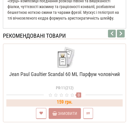
«серці» композиції поєднання розкоші півонії та вишуканості
фіалки, чуттєвості жасмину та граціозності конвалії, розбавлені
бешкетною ноткою ожини та чарами фрезії. Мускус і геліотроп на
тлі вічнозеленого кедра формують аристократичність шлейфу.
РЕКОМЕНДОВАНІ ТОВАРИ
Jean Paul Gaultier Scandal 60 ML Парфум чоловічий
PR-11(212)
0
159 грн.
ЗАМОВИТИ