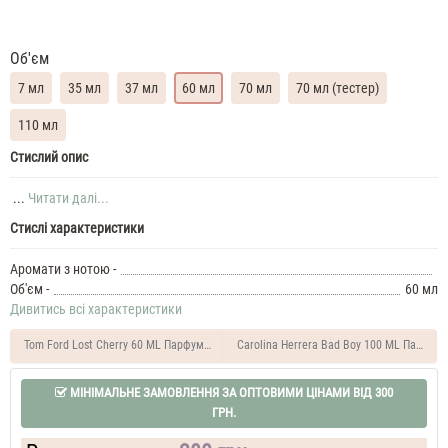
Об'єм
7 мл
35 мл
37 мл
60 мл
70 мл
70 мл (тестер)
110 мл
Gucci
Стислий опис
Flora
Gorgeous
...
Читати далі...
Gardenia
Стислі характеристики
Духи
жіночі
Аромати з нотою -
масляні
Об'єм -
60 мл
7
Дивитись всі характеристики
ML
Gucci
Flora
Tom Ford Lost Cherry 60 ML Парфум унісекс
Carolina Herrera Bad Boy 100 ML Парфуми
Gorgeous
Gardenia
МІНІМАЛЬНЕ ЗАМОВЛЕННЯ ЗА ОПТОВИМИ ЦІНАМИ ВІД 300
35
ГРН.
ML
Духи