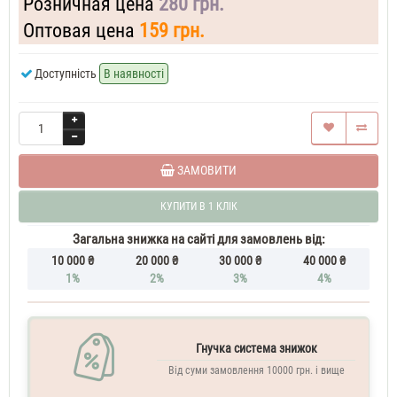
Розничная цена
280 грн.
жіночі
Gucci
Flora
Оптовая цена
159 грн.
Gorgeous
Gardenia
Доступність
В наявності
37
ML
Духи
жіночі
Gucci
Flora
Gorgeous
ЗАМОВИТИ
Gardenia
60
КУПИТИ В 1 КЛІК
ML
Парфюм
Загальна знижка на сайті для замовлень від:
жіночий
Gucci
10 000 ₴
20 000 ₴
30 000 ₴
40 000 ₴
Flora
1%
2%
3%
4%
Gorgeous
Gardenia
70
ML
Гнучка система знижок
Духи
Від суми замовлення 10000 грн. і вище
жіночі
Gucci
Flora