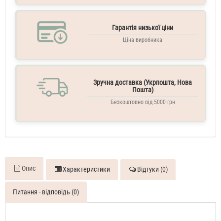
Gorgeous
Gardenia
Гарантія низької ціни
70
ML
Ціна виробника
Духи
жіночі
тестер
Gucci
Flora
Зручна доставка (Укрпошта, Нова
Gorgeous
Пошта)
Gardenia
Безкоштовно від 5000 грн
110
ML
Духи
жіночі
Опис
Характеристики
Відгуки (0)
Питання - відповідь (0)