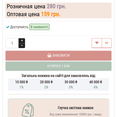
37
Розничная цена
280 грн.
ML
Духи
Оптовая цена
159 грн.
жіночі
Giorgio
Доступність
В наявності
Armani
Si
Духи
жіночі
50
ML
Giorgio
ЗАМОВИТИ
Armani
Si
КУПИТИ В 1 КЛІК
60
ML
Загальна знижка на сайті для замовлень від:
Парфюм
10 000 ₴
20 000 ₴
30 000 ₴
40 000 ₴
жіночий
Giorgio
1%
2%
3%
4%
Armani
Si
70
ML
Гнучка система знижок
Духи
Від суми замовлення 10000 грн. і вище
жіночі