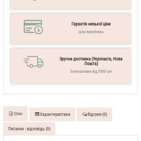
Giorgio
Armani
Si
Гарантія низької ціни
70
ML
Ціна виробника
Духи
жіночі
тестер
Giorgio
Armani
Зручна доставка (Укрпошта, Нова
SI
Пошта)
WOMEN
Безкоштовно від 5000 грн
100
ML
Парфумована
вода
для
жінок
Giorgio
Armani
Опис
Характеристики
Відгуки (0)
Si
110
Питання - відповідь (0)
ML
Духи