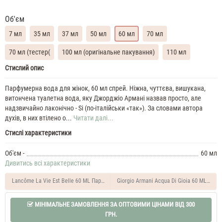
Об'єм
7 мл
35 мл
37 мл
50 мл
60 мл
70 мл
70 мл (тестер(
100 мл (оригінальне пакування)
110 мл
Giorgio
Стислий опис
Armani
Si
Парфумерна вода для жінок, 60 мл спрей. Ніжна, чуттєва, вишукана,
Духи
витончена туалетна вода, яку Джорджіо Армані назвав просто, але
жіночі
надзвичайно лаконічно - Si (по-італійськи «так»). За словами автора
масляні
духів, в них втілено о...
Читати далі...
7
Стислі характеристики
ML
Giorgio
Armani
Об'єм -
60 мл
Si
Дивитись всі характеристики
35
ML
Lancôme La Vie Est Belle 60 ML Парфюм жіночий
Giorgio Armani Acqua Di Gioia 60 ML Пар
Духи
жіночі
Giorgio
МІНІМАЛЬНЕ ЗАМОВЛЕННЯ ЗА ОПТОВИМИ ЦІНАМИ ВІД 300
Armani
ГРН.
Si