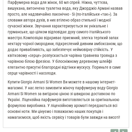
Парфумерна вода для жінок, 60 мл спрей. Ніжна, чуттєва,
жіночі
вишукана, витончена туалетна вода, яку Джорджіо Армані назвав
просто, але надзвичайно лаконічно - Si (по-італійськи «так»). За
словами автора духів, в них втілено образ стильної і модної
сучасної жінки. Звучання характеризується як унікальне і
гурманське, що цілком відповідає духу самого італійського
маестро.Композіцію відкриває приємний, злегка терпкий запах
нектару чорної смородини, підкреслений дивним амбоксаном, що
додає привабливість, що забезпечує неймовірну стійкість. У
квітковому «серце» розпускається чарівна травнева троянда з
чарівною білою фрезією. У білосніжному деревному шлейфі
елегантно присутні благородні відтінки мускусу. Пориньте в саме
серце чарівності і насолоди.
Купити Giorgio Armani Si Women Ви можете в нашому інтернет-
магазині. У нас легко замовити жіночу парфумерну воду Giorgio
Armani Si Women за вигідною ціною зі швидкою доставкою по
Україні. Ліцензійна парфумерія виготовляється за оригінальною
формулою виробника. У ліцензійному ароматі передаються всі
основні ноти. Ми цінуємо і поважаємо наших покупців і
намагаємося, щоб якість сервісу і товарів були завжди на висоті!