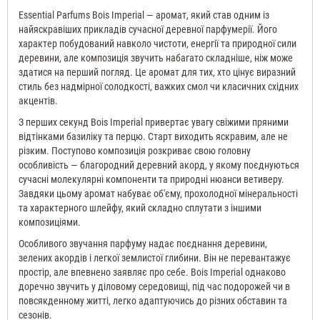
Essential Parfums Bois Imperial — аромат, який став одним із
найяскравіших прикладів сучасної деревної парфумерії. Його
характер побудований навколо чистоти, енергії та природної сили
деревини, але композиція звучить набагато складніше, ніж може
здатися на перший погляд. Це аромат для тих, хто цінує виразний
стиль без надмірної солодкості, важких смол чи класичних східних
акцентів.
З перших секунд Bois Imperial привертає увагу свіжими пряними
відтінками базиліку та перцю. Старт виходить яскравим, але не
різким. Поступово композиція розкриває свою головну
особливість — благородний деревний акорд, у якому поєднуються
сучасні молекулярні компоненти та природні нюанси ветиверу.
Завдяки цьому аромат набуває об'єму, прохолодної мінеральності
та характерного шлейфу, який складно сплутати з іншими
композиціями.
Особливого звучання парфуму надає поєднання деревини,
зелених акордів і легкої землистої глибини. Він не перевантажує
простір, але впевнено заявляє про себе. Bois Imperial однаково
доречно звучить у діловому середовищі, під час подорожей чи в
повсякденному житті, легко адаптуючись до різних обставин та
сезонів.