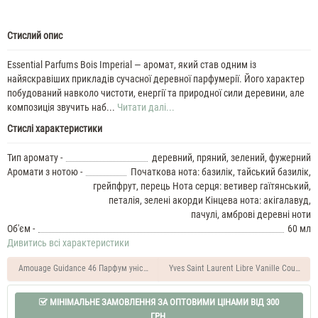
Стислий опис
Essential Parfums Bois Imperial — аромат, який став одним із
найяскравіших прикладів сучасної деревної парфумерії. Його характер
побудований навколо чистоти, енергії та природної сили деревини, але
композиція звучить наб...
Читати далі...
Стислі характеристики
Тип аромату -
деревний, пряний, зелений, фужерний
Аромати з нотою -
Початкова нота: базилік, тайський базилік,
грейпфрут, перець Нота серця: ветивер гаїтянський,
петалія, зелені акорди Кінцева нота: акігалавуд,
пачулі, амброві деревні ноти
Об'єм -
60 мл
Дивитись всі характеристики
Amouage Guidance 46 Парфум унісекс 60 мл
Yves Saint Laurent Libre Vanille Couture
МІНІМАЛЬНЕ ЗАМОВЛЕННЯ ЗА ОПТОВИМИ ЦІНАМИ ВІД 300
ГРН.