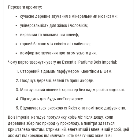
Переваги аромату:
сучасне деревне звучання з мінеральними нюансами;
універсальність для жінок і чоловіків;
виразний та впізнаваний шлейф;
гарний баланс між свіжістю і глибиною;
комфортне звучання протягом усього дня.
Чому варто звернути увагу на Essential Parfums Bois Imperial:
Створений відомим парфумером Квентіном Бішем.
Поєднує деревні, зелені та пряні акорди.
Має сучасний нішевий характер без надмірної складності.
Підходить для будь-якої пори року.
Відзначається високою стійкістю та помітною дифузністю.
Bois Imperial нагадує прогулянку крізь ліс після дощу, коли
деревина зберігає природну прохолоду, а повітря здається
кришталево чистим. Стриманий, елегантний і впевнений у собі, цей
аромат підкреслює індивідуальність без гучних акцентів і